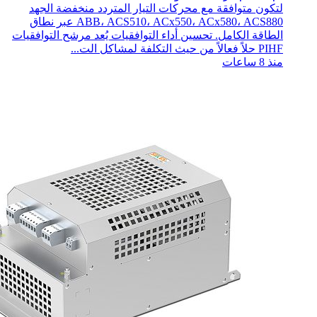
لتكون متوافقة مع محركات التيار المتردد منخفضة الجهد
ABB، ACS510، ACx550، ACx580، ACS880 عبر نطاق
الطاقة الكامل. تحسين أداء التوافقيات يُعد مرشح التوافقيات
PIHF حلاً فعالاً من حيث التكلفة لمشاكل الت...
منذ 8 ساعات