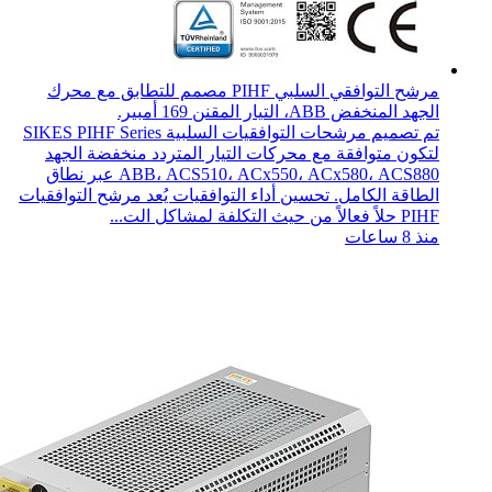
مرشح التوافقي السلبي PIHF مصمم للتطابق مع محرك
الجهد المنخفض ABB، التيار المقنن 169 أمبير.
تم تصميم مرشحات التوافقيات السلبية SIKES PIHF Series
لتكون متوافقة مع محركات التيار المتردد منخفضة الجهد
ABB، ACS510، ACx550، ACx580، ACS880 عبر نطاق
الطاقة الكامل. تحسين أداء التوافقيات يُعد مرشح التوافقيات
PIHF حلاً فعالاً من حيث التكلفة لمشاكل الت...
منذ 8 ساعات