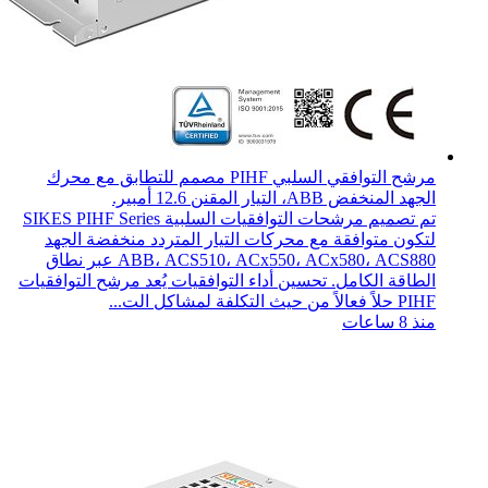
مرشح التوافقي السلبي PIHF مصمم للتطابق مع محرك
الجهد المنخفض ABB، التيار المقنن 12.6 أمبير.
تم تصميم مرشحات التوافقيات السلبية SIKES PIHF Series
لتكون متوافقة مع محركات التيار المتردد منخفضة الجهد
ABB، ACS510، ACx550، ACx580، ACS880 عبر نطاق
الطاقة الكامل. تحسين أداء التوافقيات يُعد مرشح التوافقيات
PIHF حلاً فعالاً من حيث التكلفة لمشاكل الت...
منذ 8 ساعات