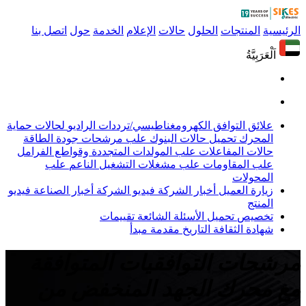
الرئيسية
المنتجات
الحلول
حالات
الإعلام
الخدمة
حول
اتصل بنا
اَلْعَرَبِيَّةُ
علائق التوافق الكهرومغناطيسي/ترددات الراديو
لحالات حماية
المحرك
تحميل حالات البنوك
علب مرشحات جودة الطاقة
حالات المفاعلات
علب المولدات المتجددة وقواطع الفرامل
علب المقاومات
علب مشغلات التشغيل الناعم
علب
المحولات
زيارة العميل
أخبار الشركة
فيديو الشركة
أخبار الصناعة
فيديو
المنتج
تخصيص
تحميل
الأسئلة الشائعة
تقييمات
شهادة
الثقافة
التاريخ
مقدمة
مبدأ
مرشحات التوافقيات المتوافقة
مع محرك الجهد المنخفض من