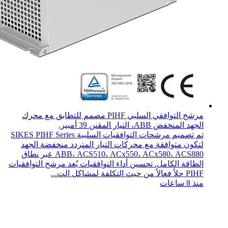
مرشح التوافقي السلبي PIHF مصمم للتطابق مع محرك
الجهد المنخفض ABB، التيار المقنن 39 أمبير.
تم تصميم مرشحات التوافقيات السلبية SIKES PIHF Series
لتكون متوافقة مع محركات التيار المتردد منخفضة الجهد
ABB، ACS510، ACx550، ACx580، ACS880 عبر نطاق
الطاقة الكامل. تحسين أداء التوافقيات يُعد مرشح التوافقيات
PIHF حلاً فعالاً من حيث التكلفة لمشاكل الت...
منذ 8 ساعات