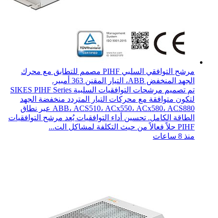
مرشح التوافقي السلبي PIHF مصمم للتطابق مع محرك
الجهد المنخفض ABB، التيار المقنن 363 أمبير.
تم تصميم مرشحات التوافقيات السلبية SIKES PIHF Series
لتكون متوافقة مع محركات التيار المتردد منخفضة الجهد
ABB، ACS510، ACx550، ACx580، ACS880 عبر نطاق
الطاقة الكامل. تحسين أداء التوافقيات يُعد مرشح التوافقيات
PIHF حلاً فعالاً من حيث التكلفة لمشاكل الت...
منذ 8 ساعات