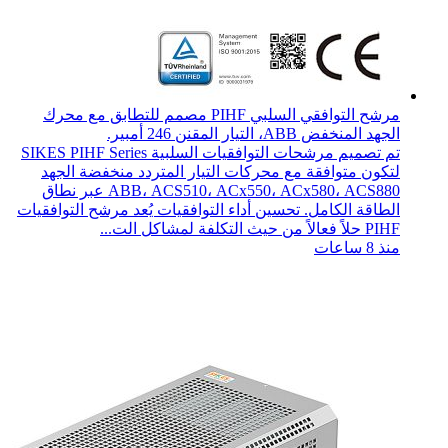
مرشح التوافقي السلبي PIHF مصمم للتطابق مع محرك
الجهد المنخفض ABB، التيار المقنن 246 أمبير.
تم تصميم مرشحات التوافقيات السلبية SIKES PIHF Series
لتكون متوافقة مع محركات التيار المتردد منخفضة الجهد
ABB، ACS510، ACx550، ACx580، ACS880 عبر نطاق
الطاقة الكامل. تحسين أداء التوافقيات يُعد مرشح التوافقيات
PIHF حلاً فعالاً من حيث التكلفة لمشاكل الت...
منذ 8 ساعات