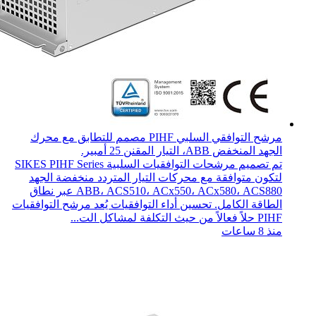
مرشح التوافقي السلبي PIHF مصمم للتطابق مع محرك
الجهد المنخفض ABB، التيار المقنن 25 أمبير.
تم تصميم مرشحات التوافقيات السلبية SIKES PIHF Series
لتكون متوافقة مع محركات التيار المتردد منخفضة الجهد
ABB، ACS510، ACx550، ACx580، ACS880 عبر نطاق
الطاقة الكامل. تحسين أداء التوافقيات يُعد مرشح التوافقيات
PIHF حلاً فعالاً من حيث التكلفة لمشاكل الت...
منذ 8 ساعات