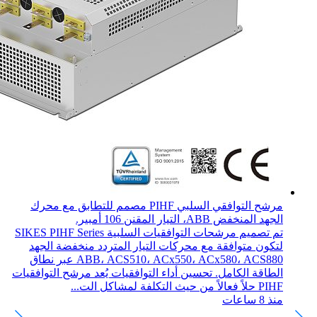
مرشح التوافقي السلبي PIHF مصمم للتطابق مع محرك
الجهد المنخفض ABB، التيار المقنن 106 أمبير.
تم تصميم مرشحات التوافقيات السلبية SIKES PIHF Series
لتكون متوافقة مع محركات التيار المتردد منخفضة الجهد
ABB، ACS510، ACx550، ACx580، ACS880 عبر نطاق
الطاقة الكامل. تحسين أداء التوافقيات يُعد مرشح التوافقيات
PIHF حلاً فعالاً من حيث التكلفة لمشاكل الت...
منذ 8 ساعات