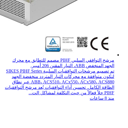
مرشح التوافقي السلبي PIHF مصمم للتطابق مع محرك
الجهد المنخفض ABB، التيار المقنن 206 أمبير.
تم تصميم مرشحات التوافقيات السلبية SIKES PIHF Series
لتكون متوافقة مع محركات التيار المتردد منخفضة الجهد
ABB، ACS510، ACx550، ACx580، ACS880 عبر نطاق
الطاقة الكامل. تحسين أداء التوافقيات يُعد مرشح التوافقيات
PIHF حلاً فعالاً من حيث التكلفة لمشاكل الت...
منذ 8 ساعات