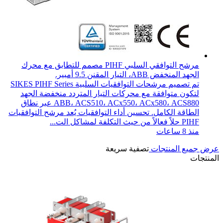
مرشح التوافقي السلبي PIHF مصمم للتطابق مع محرك
الجهد المنخفض ABB، التيار المقنن 9.5 أمبير.
تم تصميم مرشحات التوافقيات السلبية SIKES PIHF Series
لتكون متوافقة مع محركات التيار المتردد منخفضة الجهد
ABB، ACS510، ACx550، ACx580، ACS880 عبر نطاق
الطاقة الكامل. تحسين أداء التوافقيات يُعد مرشح التوافقيات
PIHF حلاً فعالاً من حيث التكلفة لمشاكل الت...
منذ 8 ساعات
عرض جميع المنتجات
تصفية سريعة
المنتجات