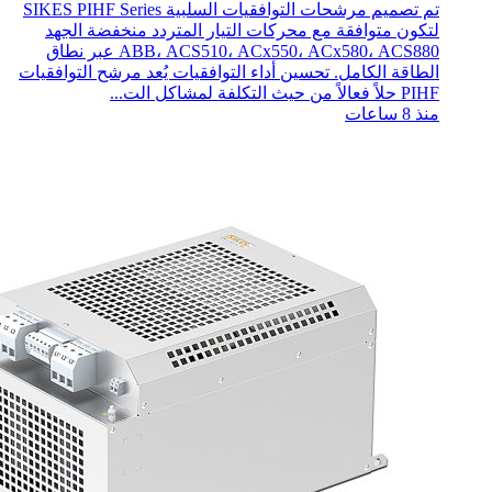
تم تصميم مرشحات التوافقيات السلبية SIKES PIHF Series
لتكون متوافقة مع محركات التيار المتردد منخفضة الجهد
ABB، ACS510، ACx550، ACx580، ACS880 عبر نطاق
الطاقة الكامل. تحسين أداء التوافقيات يُعد مرشح التوافقيات
PIHF حلاً فعالاً من حيث التكلفة لمشاكل الت...
منذ 8 ساعات