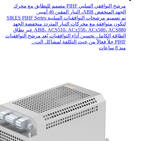
مرشح التوافقي السلبي PIHF مصمم للتطابق مع محرك
الجهد المنخفض ABB، التيار المقنن 46 أمبير.
تم تصميم مرشحات التوافقيات السلبية SIKES PIHF Series
لتكون متوافقة مع محركات التيار المتردد منخفضة الجهد
ABB، ACS510، ACx550، ACx580، ACS880 عبر نطاق
الطاقة الكامل. تحسين أداء التوافقيات يُعد مرشح التوافقيات
PIHF حلاً فعالاً من حيث التكلفة لمشاكل الت...
منذ 8 ساعات