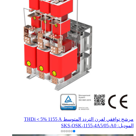
مرشح توافقي لفرن التردد المتوسط THDi＜5% 1155 A
محو
المو
الموديل: SKS-OSK-1155-4A5/05-A0