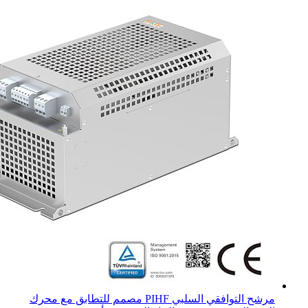
مرشح التوافقي السلبي PIHF مصمم للتطابق مع محرك