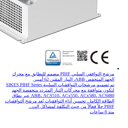
مرشح التوافقي السلبي PIHF مصمم للتطابق مع محرك
الجهد المنخفض ABB، التيار المقنن 62 أمبير.
تم تصميم مرشحات التوافقيات السلبية SIKES PIHF Series
لتكون متوافقة مع محركات التيار المتردد منخفضة الجهد
ABB، ACS510، ACx550، ACx580، ACS880 عبر نطاق
الطاقة الكامل. تحسين أداء التوافقيات يُعد مرشح التوافقيات
PIHF حلاً فعالاً من حيث التكلفة لمشاكل الت...
منذ 8 ساعات