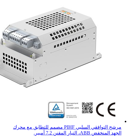
مرشح التوافقي السلبي PIHF مصمم للتطابق مع محرك
الجهد المنخفض ABB، التيار المقنن 7.2 أمبير.