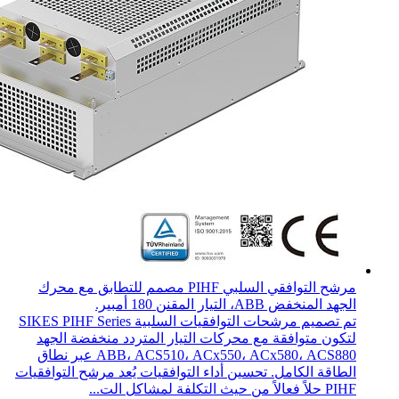
مرشح التوافقي السلبي PIHF مصمم للتطابق مع محرك
الجهد المنخفض ABB، التيار المقنن 180 أمبير.
تم تصميم مرشحات التوافقيات السلبية SIKES PIHF Series
لتكون متوافقة مع محركات التيار المتردد منخفضة الجهد
ABB، ACS510، ACx550، ACx580، ACS880 عبر نطاق
الطاقة الكامل. تحسين أداء التوافقيات يُعد مرشح التوافقيات
PIHF حلاً فعالاً من حيث التكلفة لمشاكل الت...