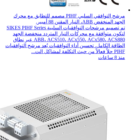
مرشح التوافقي السلبي PIHF مصمم للتطابق مع محرك
الجهد المنخفض ABB، التيار المقنن 88 أمبير.
تم تصميم مرشحات التوافقيات السلبية SIKES PIHF Series
لتكون متوافقة مع محركات التيار المتردد منخفضة الجهد
ABB، ACS510، ACx550، ACx580، ACS880 عبر نطاق
الطاقة الكامل. تحسين أداء التوافقيات يُعد مرشح التوافقيات
PIHF حلاً فعالاً من حيث التكلفة لمشاكل الت...
منذ 8 ساعات