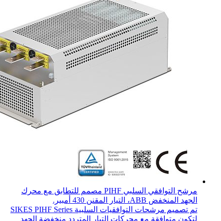
مرشح التوافقي السلبي PIHF مصمم للتطابق مع محرك
الجهد المنخفض ABB، التيار المقنن 430 أمبير.
تم تصميم مرشحات التوافقيات السلبية SIKES PIHF Series
لتكون متوافقة مع محركات التيار المتردد منخفضة الجهد