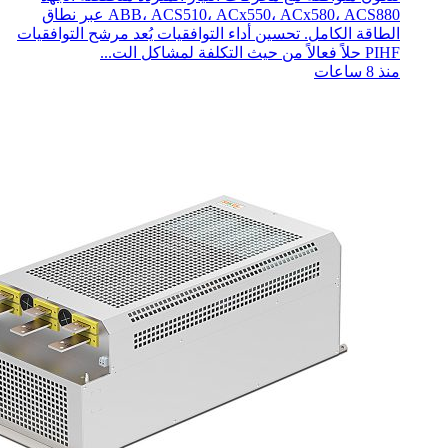
ABB، ACS510، ACx550، ACx580، ACS880 عبر نطاق
الطاقة الكامل. تحسين أداء التوافقيات يُعد مرشح التوافقيات
PIHF حلاً فعالاً من حيث التكلفة لمشاكل الت...
منذ 8 ساعات