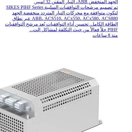
الجهد المنخفض ABB، التيار المقنن 32 أمبير.
تم تصميم مرشحات التوافقيات السلبية SIKES PIHF Series
لتكون متوافقة مع محركات التيار المتردد منخفضة الجهد
ABB، ACS510، ACx550، ACx580، ACS880 عبر نطاق
الطاقة الكامل. تحسين أداء التوافقيات يُعد مرشح التوافقيات
PIHF حلاً فعالاً من حيث التكلفة لمشاكل الت...
منذ 8 ساعات