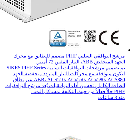
مرشح التوافقي السلبي PIHF مصمم للتطابق مع محرك
الجهد المنخفض ABB، التيار المقنن 72 أمبير.
تم تصميم مرشحات التوافقيات السلبية SIKES PIHF Series
لتكون متوافقة مع محركات التيار المتردد منخفضة الجهد
ABB، ACS510، ACx550، ACx580، ACS880 عبر نطاق
الطاقة الكامل. تحسين أداء التوافقيات يُعد مرشح التوافقيات
PIHF حلاً فعالاً من حيث التكلفة لمشاكل الت...
منذ 8 ساعات