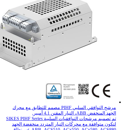
مرشح التوافقي السلبي PIHF مصمم للتطابق مع محرك
الجهد المنخفض ABB، التيار المقنن 4.1 أمبير.
تم تصميم مرشحات التوافقيات السلبية SIKES PIHF Series
لتكون متوافقة مع محركات التيار المتردد منخفضة الجهد
ABB، ACS510، ACx550، ACx580، ACS880 عبر نطاق