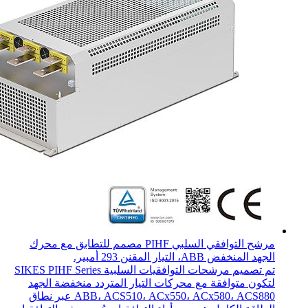
مرشح التوافقي السلبي PIHF مصمم للتطابق مع محرك
الجهد المنخفض ABB، التيار المقنن 293 أمبير.
تم تصميم مرشحات التوافقيات السلبية SIKES PIHF Series
لتكون متوافقة مع محركات التيار المتردد منخفضة الجهد
ABB، ACS510، ACx550، ACx580، ACS880 عبر نطاق