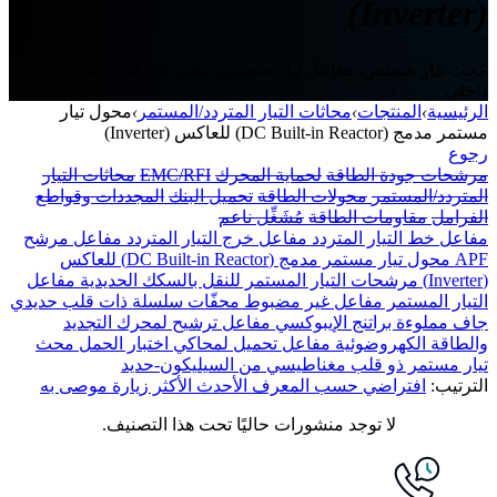
(Inverter)
مُحث تيار مستمر، مفاعل تيار مستمر، محث للعاكس، مفاعل
داخلي
الرئيسية
›
المنتجات
›
محاثات التيار المتردد/المستمر
›
محول تيار
مستمر مدمج (DC Built-in Reactor) للعاكس (Inverter)
رجوع
مرشحات جودة الطاقة
لحماية المحرك
EMC/RFI
محاثات التيار
المتردد/المستمر
محولات الطاقة
تحميل البنك
المجددات وقواطع
الفرامل
مقاومات الطاقة
مُشَغِّل ناعم
مفاعل خط التيار المتردد
مفاعل خرج التيار المتردد
مفاعل مرشح
APF
محول تيار مستمر مدمج (DC Built-in Reactor) للعاكس
(Inverter)
مرشحات التيار المستمر للنقل بالسكك الحديدية
مفاعل
التيار المستمر
مفاعل غير مضبوط
محفّات سلسلة ذات قلب حديدي
جاف مملوءة براتنج الإيبوكسي
مفاعل ترشيح لمحرك التجديد
والطاقة الكهروضوئية
مفاعل تحميل لمحاكي اختبار الحمل
محث
تيار مستمر ذو قلب مغناطيسي من السيليكون-حديد
الترتيب:
افتراضي
حسب المعرف
الأحدث
الأكثر زيارة
موصى به
لا توجد منشورات حاليًا تحت هذا التصنيف.