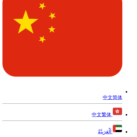
中文简体
中文繁体
اَلْعَرَبِيَّةُ