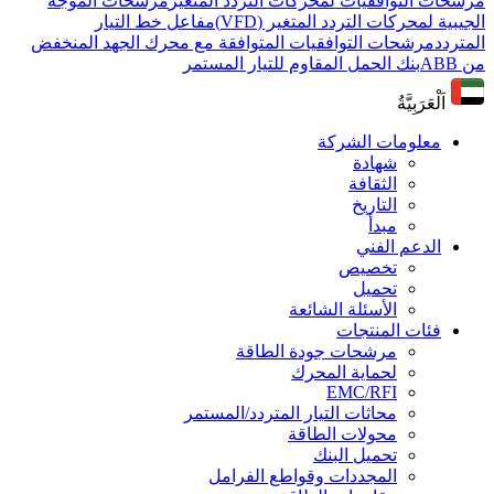
مرشحات التوافقيات لمحركات التردد المتغير
مرشحات الموجة
الجيبية لمحركات التردد المتغير (VFD)
مفاعل خط التيار
المتردد
مرشحات التوافقيات المتوافقة مع محرك الجهد المنخفض
من ABB
بنك الحمل المقاوم للتيار المستمر
اَلْعَرَبِيَّةُ
معلومات الشركة
شهادة
الثقافة
التاريخ
مبدأ
الدعم الفني
تخصيص
تحميل
الأسئلة الشائعة
فئات المنتجات
مرشحات جودة الطاقة
لحماية المحرك
EMC/RFI
محاثات التيار المتردد/المستمر
محولات الطاقة
تحميل البنك
المجددات وقواطع الفرامل