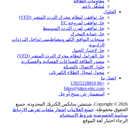
مقاومات الطاقة
مُشَغِّل ناعم
الحلول
حل توافقي لنظام محرك التردد المتغير (VFD)
حل توافقي لمروحة EC
حل توافقي لفرن التردد المتوسط
حل حماية المحرك
منتجات التوافق الكهرومغناطيسي/تداخل الترددات
الراديوية
حل لاختبار الحمل
حل الفرامل لنظام محرك التردد المتغير (VFD)
مصدر الطاقة للصناعات الفضائية والعسكرية
حلول الاتصال بالشبكة
محول لمجال الطلاء الكهربائي
اتصل بنا
+86 13925228810
Sikes@sikes-elec.com
استفسار عن منتج أو حل
Copyright © 2026, شنتشن سايكس إلكتريك المحدودة، جميع
الحقوق محفوظة.
جميع العلامات
إشعار ملفات تعريف الارتباط
سياسة الخصوصية
شروط الاستخدام
الرجاء اختيار لغة الموقع