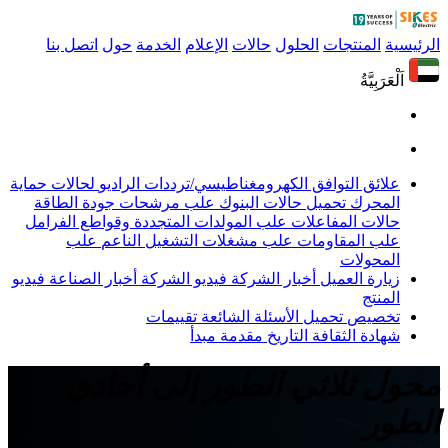
الرئيسية
المنتجات
الحلول
حالات
الإعلام
الخدمة
حول
اتصل بنا
اَلْعَرَبِيَّةُ
علائق التوافق الكهرومغناطيسي/ترددات الراديو
لحالات حماية
المحرك
تحميل حالات البنوك
علب مرشحات جودة الطاقة
حالات المفاعلات
علب المولدات المتجددة وقواطع الفرامل
علب المقاومات
علب مشغلات التشغيل الناعم
علب
المحولات
زيارة العميل
أخبار الشركة
فيديو الشركة
أخبار الصناعة
فيديو
المنتج
تخصيص
تحميل
الأسئلة الشائعة
تقييمات
شهادة
الثقافة
التاريخ
مقدمة
مبدأ
محول ثلاثي الطور إلى أحادي
الطور