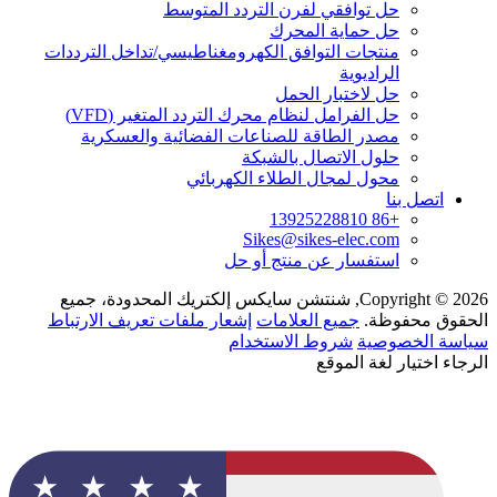
حل توافقي لفرن التردد المتوسط
حل حماية المحرك
منتجات التوافق الكهرومغناطيسي/تداخل الترددات
الراديوية
حل لاختبار الحمل
حل الفرامل لنظام محرك التردد المتغير (VFD)
مصدر الطاقة للصناعات الفضائية والعسكرية
حلول الاتصال بالشبكة
محول لمجال الطلاء الكهربائي
اتصل بنا
+86 13925228810
Sikes@sikes-elec.com
استفسار عن منتج أو حل
Copyright © 2026, شنتشن سايكس إلكتريك المحدودة، جميع
الحقوق محفوظة.
جميع العلامات
إشعار ملفات تعريف الارتباط
سياسة الخصوصية
شروط الاستخدام
الرجاء اختيار لغة الموقع