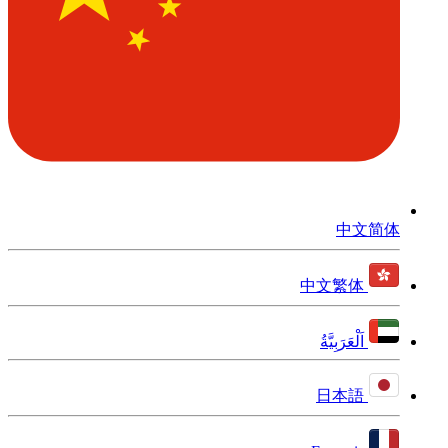
中文简体
中文繁体
اَلْعَرَبِيَّةُ
日本語