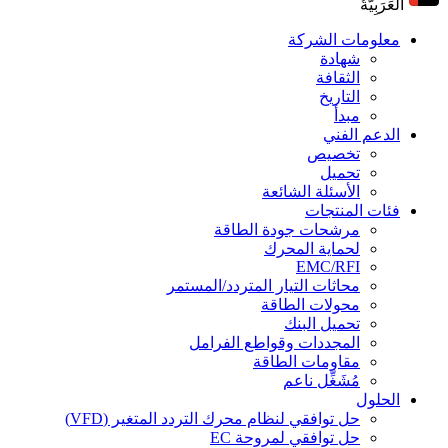
اَلْعَرَبِيَّةُ
معلومات الشركة
شهادة
الثقافة
التاريخ
مبدأ
الدعم الفني
تخصيص
تحميل
الأسئلة الشائعة
فئات المنتجات
مرشحات جودة الطاقة
لحماية المحرك
EMC/RFI
محاثات التيار المتردد/المستمر
محولات الطاقة
تحميل البنك
المجددات وقواطع الفرامل
مقاومات الطاقة
مُشَغِّل ناعم
الحلول
حل توافقي لنظام محرك التردد المتغير (VFD)
حل توافقي لمروحة EC