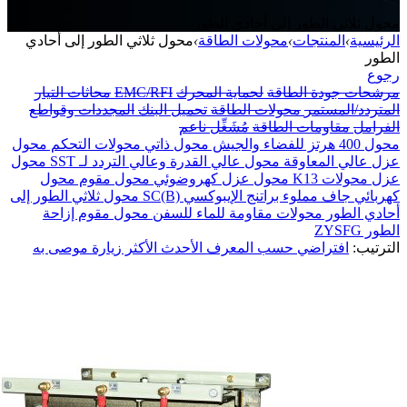
محول ثلاثي الطور إلى أحادي الطور
الرئيسية
›
المنتجات
›
محولات الطاقة
›
محول ثلاثي الطور إلى أحادي
الطور
رجوع
مرشحات جودة الطاقة
لحماية المحرك
EMC/RFI
محاثات التيار
المتردد/المستمر
محولات الطاقة
تحميل البنك
المجددات وقواطع
الفرامل
مقاومات الطاقة
مُشَغِّل ناعم
محول 400 هرتز للفضاء والجيش
محول ذاتي
محولات التحكم
محول
عزل عالي المعاوقة
محول عالي القدرة وعالي التردد لـ SST
محول
عزل
محولات K13
محول عزل كهروضوئي
محول مقوم
محول
كهربائي جاف مملوء براتنج الإيبوكسي SC(B)
محول ثلاثي الطور إلى
أحادي الطور
محولات مقاومة للماء للسفن
محول مقوم إزاحة
الطور ZYSFG
الترتيب:
افتراضي
حسب المعرف
الأحدث
الأكثر زيارة
موصى به