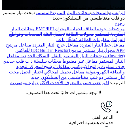
محث تيار مستمر ذو قلب مغناطيسي من السيليكون-حديد
الرئيسية
›
المنتجات
›
محاثات التيار المتردد/المستمر
›
محث تيار مستمر
ذو قلب مغناطيسي من السيليكون-حديد
رجوع
مرشحات جودة الطاقة
لحماية المحرك
EMC/RFI
محاثات التيار
المتردد/المستمر
محولات الطاقة
تحميل البنك
المجددات وقواطع
الفرامل
مقاومات الطاقة
مُشَغِّل ناعم
مفاعل خط التيار المتردد
مفاعل خرج التيار المتردد
مفاعل مرشح
APF
محول تيار مستمر مدمج (DC Built-in Reactor) للعاكس
(Inverter)
مرشحات التيار المستمر للنقل بالسكك الحديدية
مفاعل
التيار المستمر
مفاعل غير مضبوط
محفّات سلسلة ذات قلب حديدي
جاف مملوءة براتنج الإيبوكسي
مفاعل ترشيح لمحرك التجديد
والطاقة الكهروضوئية
مفاعل تحميل لمحاكي اختبار الحمل
محث
تيار مستمر ذو قلب مغناطيسي من السيليكون-حديد
الترتيب:
افتراضي
حسب المعرف
الأحدث
الأكثر زيارة
موصى به
لا توجد منشورات حاليًا تحت هذا التصنيف.
الدعم الفني
خدمات هندسية احترافية