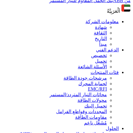
من ABB
بنك الحمل المقاوم للتيار المستمر
اَلْعَرَبِيَّةُ
معلومات الشركة
شهادة
الثقافة
التاريخ
مبدأ
الدعم الفني
تخصيص
تحميل
الأسئلة الشائعة
فئات المنتجات
مرشحات جودة الطاقة
لحماية المحرك
EMC/RFI
محاثات التيار المتردد/المستمر
محولات الطاقة
تحميل البنك
المجددات وقواطع الفرامل
مقاومات الطاقة
مُشَغِّل ناعم
الحلول