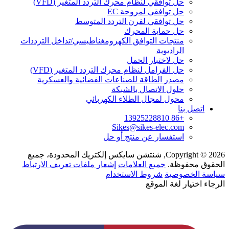
حل توافقي لنظام محرك التردد المتغير (VFD)
حل توافقي لمروحة EC
حل توافقي لفرن التردد المتوسط
حل حماية المحرك
منتجات التوافق الكهرومغناطيسي/تداخل الترددات
الراديوية
حل لاختبار الحمل
حل الفرامل لنظام محرك التردد المتغير (VFD)
مصدر الطاقة للصناعات الفضائية والعسكرية
حلول الاتصال بالشبكة
محول لمجال الطلاء الكهربائي
اتصل بنا
+86 13925228810
Sikes@sikes-elec.com
استفسار عن منتج أو حل
Copyright © 2026, شنتشن سايكس إلكتريك المحدودة، جميع
الحقوق محفوظة.
جميع العلامات
إشعار ملفات تعريف الارتباط
سياسة الخصوصية
شروط الاستخدام
الرجاء اختيار لغة الموقع