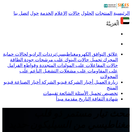
الرئيسية
المنتجات
الحلول
حالات
الإعلام
الخدمة
حول
اتصل بنا
اَلْعَرَبِيَّةُ
علائق التوافق الكهرومغناطيسي/ترددات الراديو
لحالات حماية
المحرك
تحميل حالات البنوك
علب مرشحات جودة الطاقة
حالات المفاعلات
علب المولدات المتجددة وقواطع الفرامل
علب المقاومات
علب مشغلات التشغيل الناعم
علب
المحولات
زيارة العميل
أخبار الشركة
فيديو الشركة
أخبار الصناعة
فيديو
المنتج
تخصيص
تحميل
الأسئلة الشائعة
تقييمات
شهادة
الثقافة
التاريخ
مقدمة
مبدأ
محث تيار مستمر ذو قلب
مغناطيسي من السيليكون-حديد