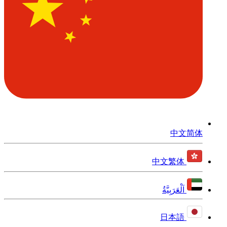
中文简体
中文繁体
اَلْعَرَبِيَّةُ
日本語