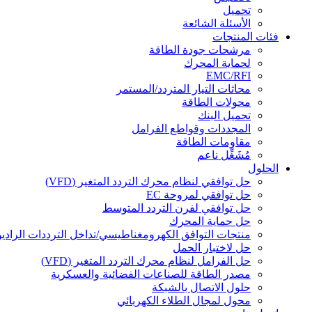
تحميل
الأسئلة الشائعة
فئات المنتجات
مرشحات جودة الطاقة
لحماية المحرك
EMC/RFI
محاثات التيار المتردد/المستمر
محولات الطاقة
تحميل البنك
المجددات وقواطع الفرامل
مقاومات الطاقة
مُشَغِّل ناعم
الحلول
حل توافقي لنظام محرك التردد المتغير (VFD)
حل توافقي لمروحة EC
حل توافقي لفرن التردد المتوسط
حل حماية المحرك
منتجات التوافق الكهرومغناطيسي/تداخل الترددات الراديو
حل لاختبار الحمل
حل الفرامل لنظام محرك التردد المتغير (VFD)
مصدر الطاقة للصناعات الفضائية والعسكرية
حلول الاتصال بالشبكة
محول لمجال الطلاء الكهربائي