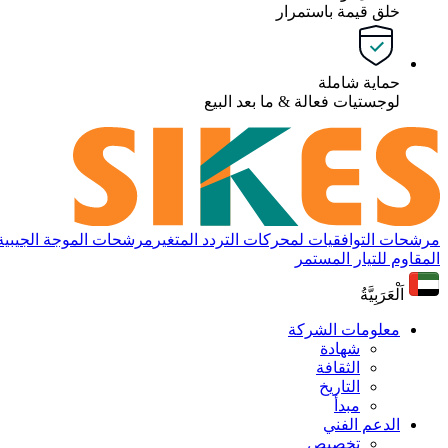
خلق قيمة باستمرار
حماية شاملة
لوجستيات فعالة & ما بعد البيع
مرشحات التوافقيات لمحركات التردد المتغير
مرشحات الموجة الجيبية لم
المقاوم للتيار المستمر
اَلْعَرَبِيَّةُ
معلومات الشركة
شهادة
الثقافة
التاريخ
مبدأ
الدعم الفني
تخصيص