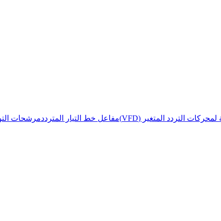
حركات التردد المتغير (VFD)
مفاعل خط التيار المتردد
مرشحات التوا