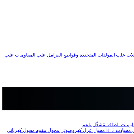
لات
علب المولدات المتجددة وقواطع الفرامل
علب المقاومات
علب
اومات الطاقة
مُشَغِّل ناعم
ل
محولات K13
محول عزل كهروضوئي
محول مقوم
محول كهربائي