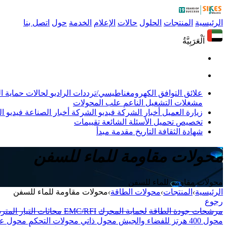
الرئيسية
المنتجات
الحلول
حالات
الإعلام
الخدمة
حول
اتصل بنا
اَلْعَرَبِيَّةُ
علائق التوافق الكهرومغناطيسي/ترددات الراديو
لحالات حماية 
مشغلات التشغيل الناعم
علب المحولات
زيارة العميل
أخبار الشركة
فيديو الشركة
أخبار الصناعة
فيديو ال
تخصيص
تحميل
الأسئلة الشائعة
تقييمات
شهادة
الثقافة
التاريخ
مقدمة
مبدأ
محولات مقاومة للماء للسفن
محولات مقاومة للماء للسفن
الرئيسية
›
المنتجات
›
محولات الطاقة
›
محولات مقاومة للماء للسفن
رجوع
مرشحات جودة الطاقة
لحماية المحرك
EMC/RFI
محاثات التيار المتر
محول 400 هرتز للفضاء والجيش
محول ذاتي
محولات التحكم
محول عز