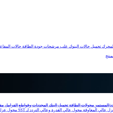
المحرك
تحميل حالات البنوك
علب مرشحات جودة الطاقة
حالات المفاع
منتج
دد/المستمر
محولات الطاقة
تحميل البنك
المجددات وقواطع الفرامل
مق
ل عالي المعاوقة
محول عالي القدرة وعالي التردد لـ SST
محول عز