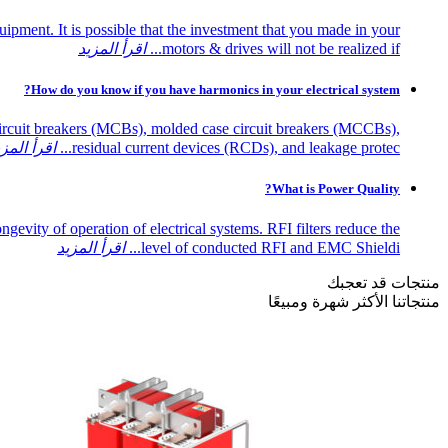
ipment. It is possible that the investment that you made in your
motors & drives will not be realized if...
اقرأ المزيد
How do you know if you have harmonics in your electrical system?
 circuit breakers (MCBs), molded case circuit breakers (MCCBs),
residual current devices (RCDs), and leakage protec...
اقرأ المزي
What is Power Quality?
gevity of operation of electrical systems. RFI filters reduce the
level of conducted RFI and EMC Shieldi...
اقرأ المزيد
منتجات قد تعجبك
منتجاتنا الأكثر شهرة ومبيعًا