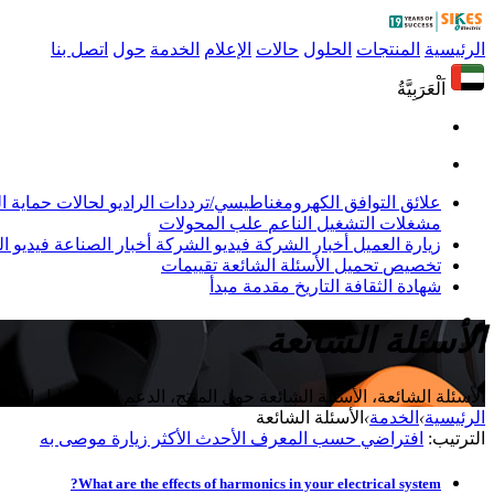
الرئيسية
المنتجات
الحلول
حالات
الإعلام
الخدمة
حول
اتصل بنا
اَلْعَرَبِيَّةُ
علائق التوافق الكهرومغناطيسي/ترددات الراديو
لحالات حماية 
مشغلات التشغيل الناعم
علب المحولات
زيارة العميل
أخبار الشركة
فيديو الشركة
أخبار الصناعة
فيديو ال
تخصيص
تحميل
الأسئلة الشائعة
تقييمات
شهادة
الثقافة
التاريخ
مقدمة
مبدأ
الأسئلة الشائعة
الأسئلة الشائعة، الأسئلة الشائعة حول المنتج، الدعم الفني، دليل الم
الرئيسية
›
الخدمة
›
الأسئلة الشائعة
الترتيب:
افتراضي
حسب المعرف
الأحدث
الأكثر زيارة
موصى به
What are the effects of harmonics in your electrical system?