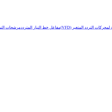
حركات التردد المتغير (VFD)
مفاعل خط التيار المتردد
مرشحات التوا