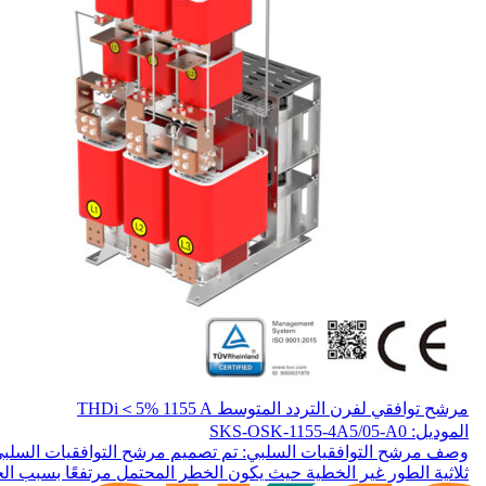
مرشح توافقي لفرن التردد المتوسط THDi＜5% 1155 A
الموديل: SKS-OSK-1155-4A5/05-A0
وصف مرشح التوافقيات السلبي: تم تصميم مرشح التوافقيات السلبي ه
ثلاثية الطور غير الخطية حيث يكون الخطر المحتمل مرتفعًا بسبب الح