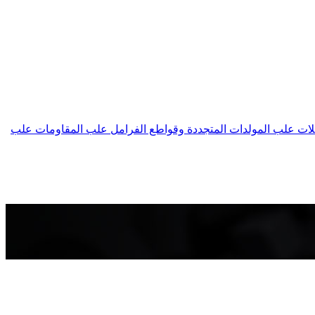
لات
علب المولدات المتجددة وقواطع الفرامل
علب المقاومات
علب