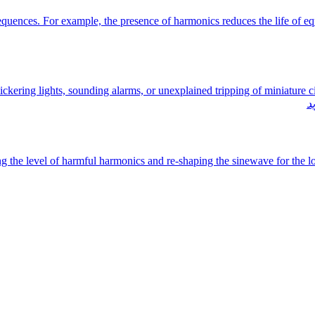
quences. For example, the presence of harmonics reduces the life of equ
ckering lights, sounding alarms, or unexplained tripping of miniature
د
ng the level of harmful harmonics and re-shaping the sinewave for the lon