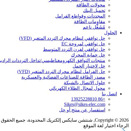
محولات الطاقة
تحميل البنك
المجددات وقواطع الفرامل
مقاومات الطاقة
مُشَغِّل ناعم
الحلول
حل توافقي لنظام محرك التردد المتغير (VFD)
حل توافقي لمروحة EC
حل توافقي لفرن التردد المتوسط
حل حماية المحرك
منتجات التوافق الكهرومغناطيسي/تداخل الترددات الراديو
حل لاختبار الحمل
حل الفرامل لنظام محرك التردد المتغير (VFD)
مصدر الطاقة للصناعات الفضائية والعسكرية
حلول الاتصال بالشبكة
محول لمجال الطلاء الكهربائي
اتصل بنا
+86 13925228810
Sikes@sikes-elec.com
استفسار عن منتج أو حل
Copyright © 2026, شنتشن سايكس إلكتريك المحدودة، جميع الحقوق محفوظة.
الرجاء اختيار لغة الموقع