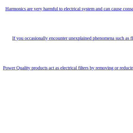
Harmonics are very harmful to electrical system and can cause conse
If you occasionally encounter unexplained phenomena such as fli
Power Quality products act as electrical filters by removing or reduci