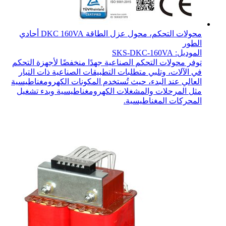
محولات التحكم، محول عزل الطاقة DKC 160VA أحادي
الطور
الموديل: SKS-DKC-160VA
توفر محولات التحكم الصناعية جهدًا منخفضًا لأجهزة التحكم
في الآلات، وتلبي متطلبات التطبيقات الصناعية ذات التيار
العالي عند البدء، حيث تُستخدم المكونات الكهرومغناطيسية
مثل المرحلات والمشغلات الكهرومغناطيسية وبدء تشغيل
المحركات المغناطيسية.