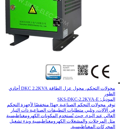
محولات التحكم، محول عزل الطاقة DKC 2.2KVA أحادي
الطور
الموديل: SKS-DKC-2.2KVA-E
توفر محولات التحكم الصناعية جهدًا منخفضًا لأجهزة التحكم
في الآلات، وتلبي متطلبات التطبيقات الصناعية ذات التيار
العالي عند البدء، حيث تُستخدم المكونات الكهرومغناطيسية
مثل المرحلات والمشغلات الكهرومغناطيسية وبدء تشغيل
المحركات المغناطيسية.