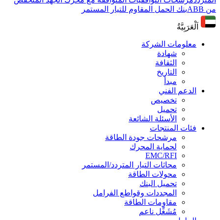
من ABB
بنك الحمل المقاوم للتيار المستمر
اَلْعَرَبِيَّةُ
معلومات الشركة
شهادة
الثقافة
التاريخ
مبدأ
الدعم الفني
تخصيص
تحميل
الأسئلة الشائعة
فئات المنتجات
مرشحات جودة الطاقة
لحماية المحرك
EMC/RFI
محاثات التيار المتردد/المستمر
محولات الطاقة
تحميل البنك
المجددات وقواطع الفرامل
مقاومات الطاقة
مُشَغِّل ناعم