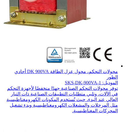
محولات التحكم، محول عزل الطاقة DK 900VA أحادي
الطور
الموديل: SKS-DK-900VA-1
توفر محولات التحكم الصناعية جهدًا منخفضًا لأجهزة التحكم
في الآلات، وتلبي متطلبات التطبيقات الصناعية ذات التيار
العالي عند البدء، حيث تُستخدم المكونات الكهرومغناطيسية
مثل المرحلات والمشغلات الكهرومغناطيسية وبدء تشغيل
المحركات المغناطيسية.