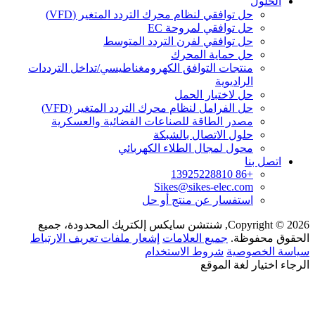
الحلول
حل توافقي لنظام محرك التردد المتغير (VFD)
حل توافقي لمروحة EC
حل توافقي لفرن التردد المتوسط
حل حماية المحرك
منتجات التوافق الكهرومغناطيسي/تداخل الترددات
الراديوية
حل لاختبار الحمل
حل الفرامل لنظام محرك التردد المتغير (VFD)
مصدر الطاقة للصناعات الفضائية والعسكرية
حلول الاتصال بالشبكة
محول لمجال الطلاء الكهربائي
اتصل بنا
+86 13925228810
Sikes@sikes-elec.com
استفسار عن منتج أو حل
Copyright © 2026, شنتشن سايكس إلكتريك المحدودة، جميع
الحقوق محفوظة.
جميع العلامات
إشعار ملفات تعريف الارتباط
سياسة الخصوصية
شروط الاستخدام
الرجاء اختيار لغة الموقع