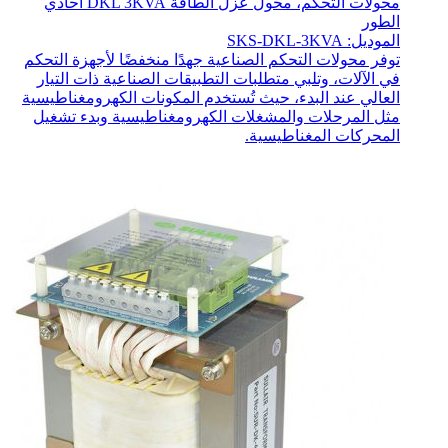
محولات التحكم، محول عزل الطاقة DKL 3KVA أحادي
الطور
الموديل: SKS-DKL-3KVA
توفر محولات التحكم الصناعية جهدًا منخفضًا لأجهزة التحكم
في الآلات، وتلبي متطلبات التطبيقات الصناعية ذات التيار
العالي عند البدء، حيث تُستخدم المكونات الكهرومغناطيسية
مثل المرحلات والمشغلات الكهرومغناطيسية وبدء تشغيل
المحركات المغناطيسية.