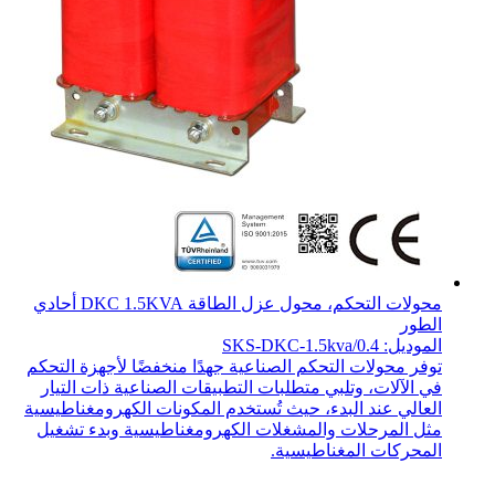
محولات التحكم، محول عزل الطاقة DKC 1.5KVA أحادي
الطور
الموديل: SKS-DKC-1.5kva/0.4
توفر محولات التحكم الصناعية جهدًا منخفضًا لأجهزة التحكم
في الآلات، وتلبي متطلبات التطبيقات الصناعية ذات التيار
العالي عند البدء، حيث تُستخدم المكونات الكهرومغناطيسية
مثل المرحلات والمشغلات الكهرومغناطيسية وبدء تشغيل
المحركات المغناطيسية.