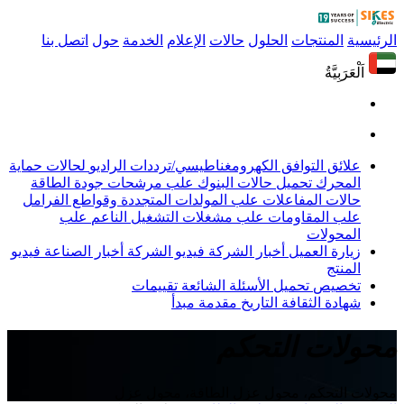
الرئيسية
المنتجات
الحلول
حالات
الإعلام
الخدمة
حول
اتصل بنا
اَلْعَرَبِيَّةُ
علائق التوافق الكهرومغناطيسي/ترددات الراديو
لحالات حماية
المحرك
تحميل حالات البنوك
علب مرشحات جودة الطاقة
حالات المفاعلات
علب المولدات المتجددة وقواطع الفرامل
علب المقاومات
علب مشغلات التشغيل الناعم
علب
المحولات
زيارة العميل
أخبار الشركة
فيديو الشركة
أخبار الصناعة
فيديو
المنتج
تخصيص
تحميل
الأسئلة الشائعة
تقييمات
شهادة
الثقافة
التاريخ
مقدمة
مبدأ
محولات التحكم
محولات التحكم، محول عزل الطاقة، محول عزل