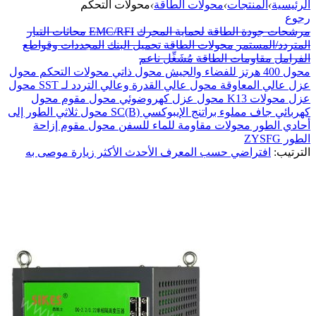
الرئيسية
›
المنتجات
›
محولات الطاقة
›
محولات التحكم
رجوع
مرشحات جودة الطاقة
لحماية المحرك
EMC/RFI
محاثات التيار
المتردد/المستمر
محولات الطاقة
تحميل البنك
المجددات وقواطع
الفرامل
مقاومات الطاقة
مُشَغِّل ناعم
محول 400 هرتز للفضاء والجيش
محول ذاتي
محولات التحكم
محول
عزل عالي المعاوقة
محول عالي القدرة وعالي التردد لـ SST
محول
عزل
محولات K13
محول عزل كهروضوئي
محول مقوم
محول
كهربائي جاف مملوء براتنج الإيبوكسي SC(B)
محول ثلاثي الطور إلى
أحادي الطور
محولات مقاومة للماء للسفن
محول مقوم إزاحة
الطور ZYSFG
الترتيب:
افتراضي
حسب المعرف
الأحدث
الأكثر زيارة
موصى به