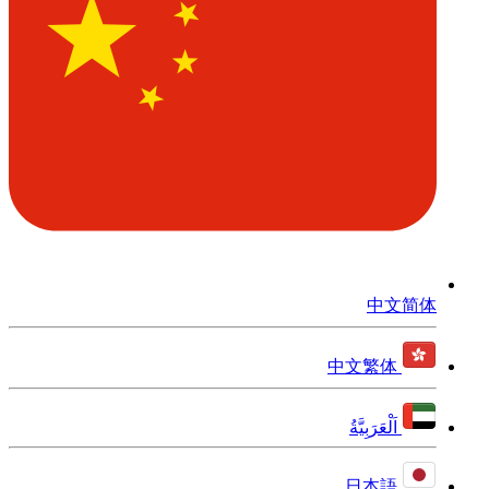
中文简体
中文繁体
اَلْعَرَبِيَّةُ
日本語