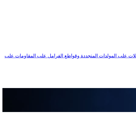
لات
علب المولدات المتجددة وقواطع الفرامل
علب المقاومات
علب