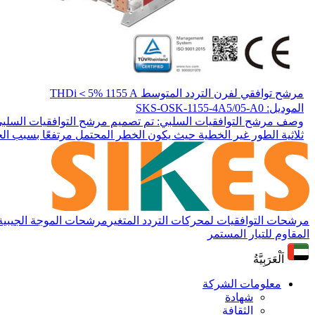
مرشح توافقي لفرن التردد المتوسط THDi＜5% 1155 A
الموديل: SKS-OSK-1155-4A5/05-A0
وصف مرشح التوافقيات السلبي: تم تصميم مرشح التوافقيات السلبي ه
ثلاثية الطور غير الخطية حيث يكون الخطر المحتمل مرتفعًا بسبب الح
مرشحات التوافقيات لمحركات التردد المتغير
مرشحات الموجة الجيبية لم
المقاوم للتيار المستمر
اَلْعَرَبِيَّةُ
معلومات الشركة
شهادة
الثقافة