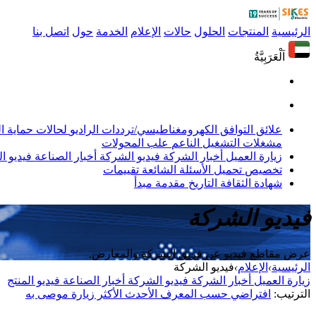
الرئيسية
المنتجات
الحلول
حالات
الإعلام
الخدمة
حول
اتصل بنا
اَلْعَرَبِيَّةُ
علائق التوافق الكهرومغناطيسي/ترددات الراديو
لحالات حماية 
مشغلات التشغيل الناعم
علب المحولات
زيارة العميل
أخبار الشركة
فيديو الشركة
أخبار الصناعة
فيديو ال
تخصيص
تحميل
الأسئلة الشائعة
تقييمات
شهادة
الثقافة
التاريخ
مقدمة
مبدأ
فيديو الشركة
عرض مقاطع فيديو عن فريق الشركة والمعارض.
الرئيسية
›
الإعلام
›
فيديو الشركة
زيارة العميل
أخبار الشركة
فيديو الشركة
أخبار الصناعة
فيديو المنتج
الترتيب:
افتراضي
حسب المعرف
الأحدث
الأكثر زيارة
موصى به