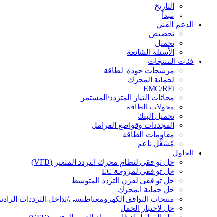
التاريخ
مبدأ
الدعم الفني
تخصيص
تحميل
الأسئلة الشائعة
فئات المنتجات
مرشحات جودة الطاقة
لحماية المحرك
EMC/RFI
محاثات التيار المتردد/المستمر
محولات الطاقة
تحميل البنك
المجددات وقواطع الفرامل
مقاومات الطاقة
مُشَغِّل ناعم
الحلول
حل توافقي لنظام محرك التردد المتغير (VFD)
حل توافقي لمروحة EC
حل توافقي لفرن التردد المتوسط
حل حماية المحرك
منتجات التوافق الكهرومغناطيسي/تداخل الترددات الراديو
حل لاختبار الحمل