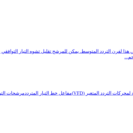
ذا لفرن التردد المتوسط. يمكن للمرشح تقليل تشوه التيار التوافقي
م...
حركات التردد المتغير (VFD)
مفاعل خط التيار المتردد
مرشحات التوا