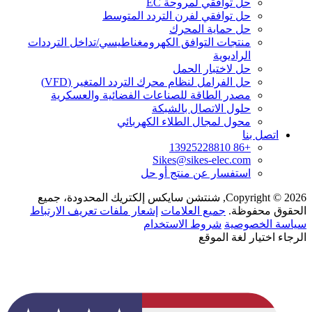
حل توافقي لمروحة EC
حل توافقي لفرن التردد المتوسط
حل حماية المحرك
منتجات التوافق الكهرومغناطيسي/تداخل الترددات
الراديوية
حل لاختبار الحمل
حل الفرامل لنظام محرك التردد المتغير (VFD)
مصدر الطاقة للصناعات الفضائية والعسكرية
حلول الاتصال بالشبكة
محول لمجال الطلاء الكهربائي
اتصل بنا
+86 13925228810
Sikes@sikes-elec.com
استفسار عن منتج أو حل
Copyright © 2026, شنتشن سايكس إلكتريك المحدودة، جميع
الحقوق محفوظة.
جميع العلامات
إشعار ملفات تعريف الارتباط
سياسة الخصوصية
شروط الاستخدام
الرجاء اختيار لغة الموقع