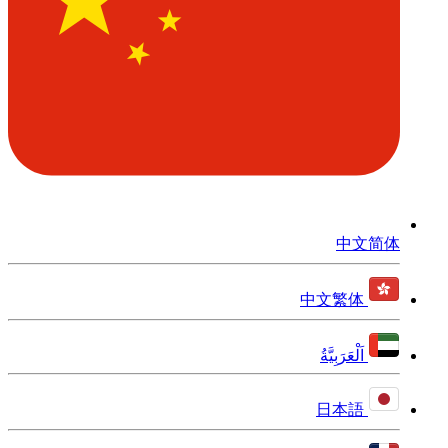
中文简体
中文繁体
اَلْعَرَبِيَّةُ
日本語