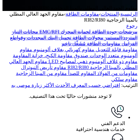
مقاوم الجهد العالي المطلي بالمينا الزجاجية RI82/RI80
الرئيسية
›
المنتجات
›
مقاومات الطاقة
›
مقاوم الجهد العالي المطلي
بالمينا الزجاجية RI82/RI80
رجوع
مرشحات جودة الطاقة
لحماية المحرك
EMC/RFI
محاثات التيار
المتردد/المستمر
محولات الطاقة
تحميل البنك
المجددات وقواطع
الفرامل
مقاومات الطاقة
مُشَغِّل ناعم
مقاومة قابلة للتعديل
مقاوم كهربائي بغلاف ألومنيوم
مقاوم
ألومنيوم متعدد الوحدات
صندوق مقاومة الكبح، خزانة المقاومة
مقاوم ذو غلاف ألومنيوم ذهبي لمصابيح LED
مقاوم الجهد العالي
المطلي بالمينا الزجاجية RI82/RI80
مقاوم تأريض النيوترال
مقاومات من الفولاذ المقاوم للصدأ
مقاوم من المينا الزجاجية
مقاوم سلكي
الترتيب:
افتراضي
حسب المعرف
الأحدث
الأكثر زيارة
موصى به
لا توجد منشورات حاليًا تحت هذا التصنيف.
الدعم الفني
خدمات هندسية احترافية