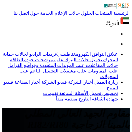
الرئيسية
المنتجات
الحلول
حالات
الإعلام
الخدمة
حول
اتصل بنا
اَلْعَرَبِيَّةُ
علائق التوافق الكهرومغناطيسي/ترددات الراديو
لحالات حماية
المحرك
تحميل حالات البنوك
علب مرشحات جودة الطاقة
حالات المفاعلات
علب المولدات المتجددة وقواطع الفرامل
علب المقاومات
علب مشغلات التشغيل الناعم
علب
المحولات
زيارة العميل
أخبار الشركة
فيديو الشركة
أخبار الصناعة
فيديو
المنتج
تخصيص
تحميل
الأسئلة الشائعة
تقييمات
شهادة
الثقافة
التاريخ
مقدمة
مبدأ
مقاوم الجهد العالي المطلي
بالمينا الزجاجية RI82/RI80