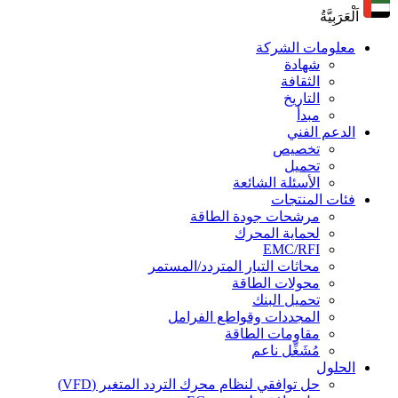
اَلْعَرَبِيَّةُ
معلومات الشركة
شهادة
الثقافة
التاريخ
مبدأ
الدعم الفني
تخصيص
تحميل
الأسئلة الشائعة
فئات المنتجات
مرشحات جودة الطاقة
لحماية المحرك
EMC/RFI
محاثات التيار المتردد/المستمر
محولات الطاقة
تحميل البنك
المجددات وقواطع الفرامل
مقاومات الطاقة
مُشَغِّل ناعم
الحلول
حل توافقي لنظام محرك التردد المتغير (VFD)