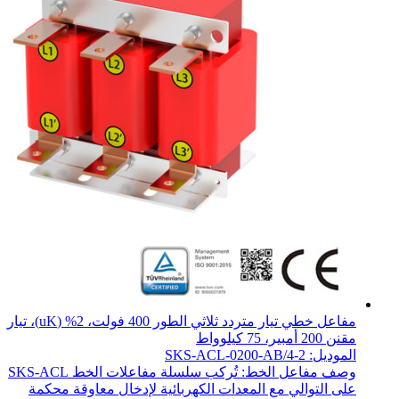
مفاعل خطي تيار متردد ثلاثي الطور 400 فولت، 2% (uK)، تيار
مقنن 200 أمبير، 75 كيلوواط
الموديل: SKS-ACL-0200-AB/4-2
وصف مفاعل الخط: تُركب سلسلة مفاعلات الخط SKS-ACL
على التوالي مع المعدات الكهربائية لإدخال معاوقة محكمة