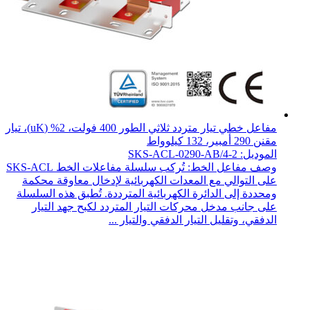
مفاعل خطي تيار متردد ثلاثي الطور 400 فولت، 2% (uK)، تيار
مقنن 290 أمبير، 132 كيلوواط
الموديل: SKS-ACL-0290-AB/4-2
وصف مفاعل الخط: تُركب سلسلة مفاعلات الخط SKS-ACL
على التوالي مع المعدات الكهربائية لإدخال معاوقة محكمة
ومحددة إلى الدائرة الكهربائية المترددة. تُطبق هذه السلسلة
على جانب مدخل محركات التيار المتردد لكبح جهد التيار
الدفقي، وتقليل التيار الدفقي والتيار ...