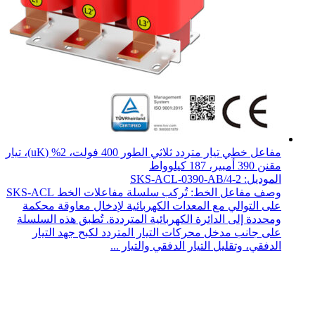
مفاعل خطي تيار متردد ثلاثي الطور 400 فولت، 2% (uK)، تيار
مقنن 390 أمبير، 187 كيلوواط
الموديل: SKS-ACL-0390-AB/4-2
وصف مفاعل الخط: تُركب سلسلة مفاعلات الخط SKS-ACL
على التوالي مع المعدات الكهربائية لإدخال معاوقة محكمة
ومحددة إلى الدائرة الكهربائية المترددة. تُطبق هذه السلسلة
على جانب مدخل محركات التيار المتردد لكبح جهد التيار
الدفقي، وتقليل التيار الدفقي والتيار ...