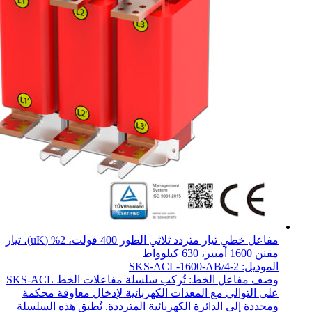
مفاعل خطي تيار متردد ثلاثي الطور 400 فولت، 2% (uK)، تيار
مقنن 1600 أمبير، 630 كيلوواط
الموديل: SKS-ACL-1600-AB/4-2
وصف مفاعل الخط: تُركب سلسلة مفاعلات الخط SKS-ACL
على التوالي مع المعدات الكهربائية لإدخال معاوقة محكمة
ومحددة إلى الدائرة الكهربائية المترددة. تُطبق هذه السلسلة