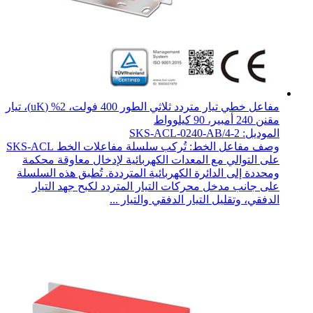
مفاعل خطي تيار متردد ثلاثي الطور 400 فولت، 2% (uK)، تيار
مقنن 240 أمبير، 90 كيلوواط
الموديل: SKS-ACL-0240-AB/4-2
وصف مفاعل الخط: تُركب سلسلة مفاعلات الخط SKS-ACL
على التوالي مع المعدات الكهربائية لإدخال معاوقة محكمة
ومحددة إلى الدائرة الكهربائية المترددة. تُطبق هذه السلسلة
على جانب مدخل محركات التيار المتردد لكبح جهد التيار
الدفقي، وتقليل التيار الدفقي والتيار ...