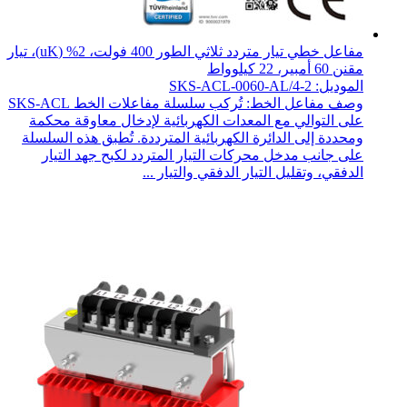
مفاعل خطي تيار متردد ثلاثي الطور 400 فولت، 2% (uK)، تيار
مقنن 60 أمبير، 22 كيلوواط
الموديل: SKS-ACL-0060-AL/4-2
وصف مفاعل الخط: تُركب سلسلة مفاعلات الخط SKS-ACL
على التوالي مع المعدات الكهربائية لإدخال معاوقة محكمة
ومحددة إلى الدائرة الكهربائية المترددة. تُطبق هذه السلسلة
على جانب مدخل محركات التيار المتردد لكبح جهد التيار
الدفقي، وتقليل التيار الدفقي والتيار ...