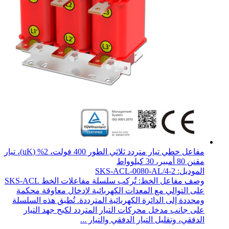
مفاعل خطي تيار متردد ثلاثي الطور 400 فولت، 2% (uK)، تيار
مقنن 80 أمبير، 30 كيلوواط
الموديل: SKS-ACL-0080-AL/4-2
وصف مفاعل الخط: تُركب سلسلة مفاعلات الخط SKS-ACL
على التوالي مع المعدات الكهربائية لإدخال معاوقة محكمة
ومحددة إلى الدائرة الكهربائية المترددة. تُطبق هذه السلسلة
على جانب مدخل محركات التيار المتردد لكبح جهد التيار
الدفقي، وتقليل التيار الدفقي والتيار ...