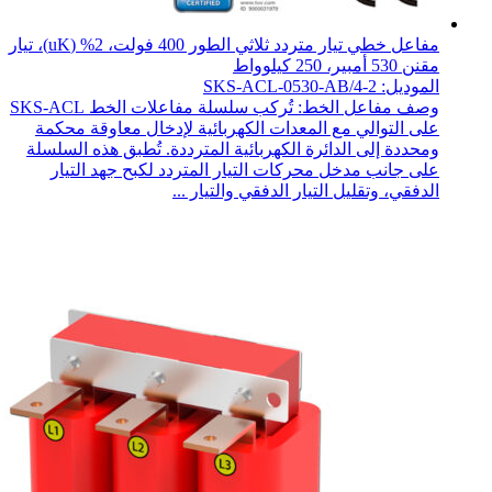
مفاعل خطي تيار متردد ثلاثي الطور 400 فولت، 2% (uK)، تيار
مقنن 530 أمبير، 250 كيلوواط
الموديل: SKS-ACL-0530-AB/4-2
وصف مفاعل الخط: تُركب سلسلة مفاعلات الخط SKS-ACL
على التوالي مع المعدات الكهربائية لإدخال معاوقة محكمة
ومحددة إلى الدائرة الكهربائية المترددة. تُطبق هذه السلسلة
على جانب مدخل محركات التيار المتردد لكبح جهد التيار
الدفقي، وتقليل التيار الدفقي والتيار ...