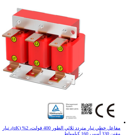
مفاعل خطي تيار متردد ثلاثي الطور 400 فولت، 2% (uK)، تيار
مقنن 330 أمبير، 160 كيلوواط