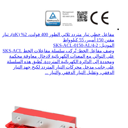
مفاعل خطي تيار متردد ثلاثي الطور 400 فولت، 2% (uK)، تيار
مقنن 150 أمبير، 55 كيلوواط
الموديل: SKS-ACL-0150-AL/4-2
وصف مفاعل الخط: تُركب سلسلة مفاعلات الخط SKS-ACL
على التوالي مع المعدات الكهربائية لإدخال معاوقة محكمة
ومحددة إلى الدائرة الكهربائية المترددة. تُطبق هذه السلسلة
على جانب مدخل محركات التيار المتردد لكبح جهد التيار
الدفقي، وتقليل التيار الدفقي والتيار ...