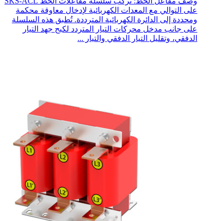
وصف مفاعل الخط: تُركب سلسلة مفاعلات الخط SKS-ACL
على التوالي مع المعدات الكهربائية لإدخال معاوقة محكمة
ومحددة إلى الدائرة الكهربائية المترددة. تُطبق هذه السلسلة
على جانب مدخل محركات التيار المتردد لكبح جهد التيار
الدفقي، وتقليل التيار الدفقي والتيار ...