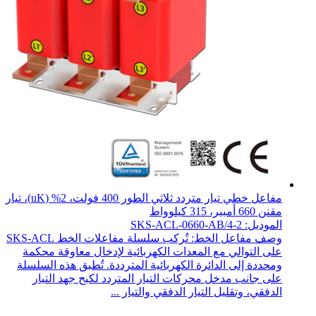
مفاعل خطي تيار متردد ثلاثي الطور 400 فولت، 2% (uK)، تيار
مقنن 660 أمبير، 315 كيلوواط
الموديل: SKS-ACL-0660-AB/4-2
وصف مفاعل الخط: تُركب سلسلة مفاعلات الخط SKS-ACL
على التوالي مع المعدات الكهربائية لإدخال معاوقة محكمة
ومحددة إلى الدائرة الكهربائية المترددة. تُطبق هذه السلسلة
على جانب مدخل محركات التيار المتردد لكبح جهد التيار
الدفقي، وتقليل التيار الدفقي والتيار ...