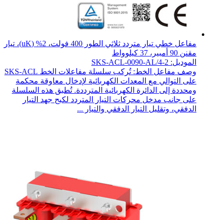
مفاعل خطي تيار متردد ثلاثي الطور 400 فولت، 2% (uK)، تيار
مقنن 90 أمبير، 37 كيلوواط
الموديل: SKS-ACL-0090-AL/4-2
وصف مفاعل الخط: تُركب سلسلة مفاعلات الخط SKS-ACL
على التوالي مع المعدات الكهربائية لإدخال معاوقة محكمة
ومحددة إلى الدائرة الكهربائية المترددة. تُطبق هذه السلسلة
على جانب مدخل محركات التيار المتردد لكبح جهد التيار
الدفقي، وتقليل التيار الدفقي والتيار ...