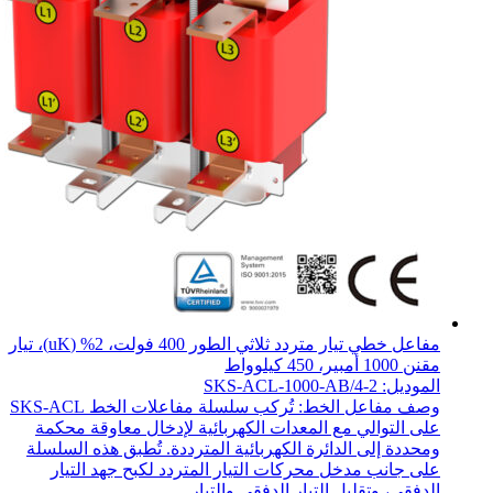
مفاعل خطي تيار متردد ثلاثي الطور 400 فولت، 2% (uK)، تيار
مقنن 1000 أمبير، 450 كيلوواط
الموديل: SKS-ACL-1000-AB/4-2
وصف مفاعل الخط: تُركب سلسلة مفاعلات الخط SKS-ACL
على التوالي مع المعدات الكهربائية لإدخال معاوقة محكمة
ومحددة إلى الدائرة الكهربائية المترددة. تُطبق هذه السلسلة
على جانب مدخل محركات التيار المتردد لكبح جهد التيار
الدفقي، وتقليل التيار الدفقي والتيار ...