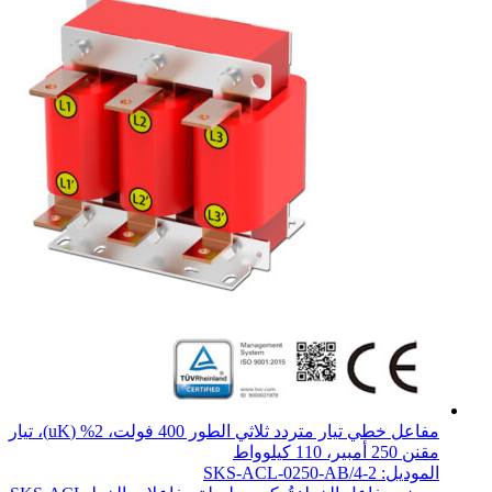
مفاعل خطي تيار متردد ثلاثي الطور 400 فولت، 2% (uK)، تيار
مقنن 250 أمبير، 110 كيلوواط
الموديل: SKS-ACL-0250-AB/4-2