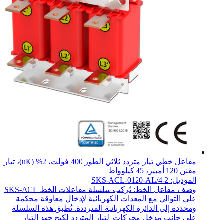
مفاعل خطي تيار متردد ثلاثي الطور 400 فولت، 2% (uK)، تيار
مقنن 120 أمبير، 45 كيلوواط
الموديل: SKS-ACL-0120-AL/4-2
وصف مفاعل الخط: تُركب سلسلة مفاعلات الخط SKS-ACL
على التوالي مع المعدات الكهربائية لإدخال معاوقة محكمة
ومحددة إلى الدائرة الكهربائية المترددة. تُطبق هذه السلسلة
على جانب مدخل محركات التيار المتردد لكبح جهد التيار