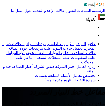
الرئيسية
المنتجات
الحلول
حالات
الإعلام
الخدمة
حول
اتصل بنا
اَلْعَرَبِيَّةُ
علائق التوافق الكهرومغناطيسي/ترددات الراديو
لحالات حماية
المحرك
تحميل حالات البنوك
علب مرشحات جودة الطاقة
حالات المفاعلات
علب المولدات المتجددة وقواطع الفرامل
علب المقاومات
علب مشغلات التشغيل الناعم
علب
المحولات
زيارة العميل
أخبار الشركة
فيديو الشركة
أخبار الصناعة
فيديو
المنتج
تخصيص
تحميل
الأسئلة الشائعة
تقييمات
شهادة
الثقافة
التاريخ
مقدمة
مبدأ
مفاعل خط التيار المتردد
مفاعل خط التيار المتردد، خانق التيار المتردد، مفاعل الإدخال