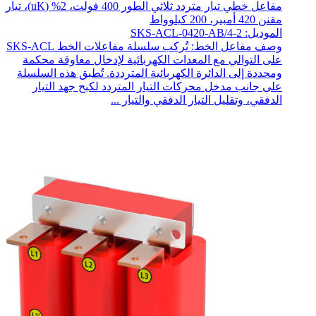
مفاعل خطي تيار متردد ثلاثي الطور 400 فولت، 2% (uK)، تيار
مقنن 420 أمبير، 200 كيلوواط
الموديل: SKS-ACL-0420-AB/4-2
وصف مفاعل الخط: تُركب سلسلة مفاعلات الخط SKS-ACL
على التوالي مع المعدات الكهربائية لإدخال معاوقة محكمة
ومحددة إلى الدائرة الكهربائية المترددة. تُطبق هذه السلسلة
على جانب مدخل محركات التيار المتردد لكبح جهد التيار
الدفقي، وتقليل التيار الدفقي والتيار ...