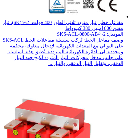
مفاعل خطي تيار متردد ثلاثي الطور 400 فولت، 2% (uK)، تيار
مقنن 800 أمبير، 380 كيلوواط
الموديل: SKS-ACL-0800-AB/4-2
وصف مفاعل الخط: تُركب سلسلة مفاعلات الخط SKS-ACL
على التوالي مع المعدات الكهربائية لإدخال معاوقة محكمة
ومحددة إلى الدائرة الكهربائية المترددة. تُطبق هذه السلسلة
على جانب مدخل محركات التيار المتردد لكبح جهد التيار
الدفقي، وتقليل التيار الدفقي والتيار ...