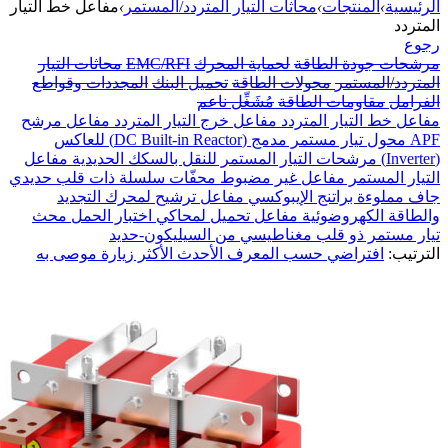
الرئيسية
›
المنتجات
›
محاثات التيار المتردد/المستمر
›
مفاعل خط التيار
المتردد
رجوع
مرشحات جودة الطاقة
لحماية المحرك
EMC/RFI
محاثات التيار
المتردد/المستمر
محولات الطاقة
تحميل البنك
المجددات وقواطع
الفرامل
مقاومات الطاقة
مُشَغِّل ناعم
مفاعل خط التيار المتردد
مفاعل خرج التيار المتردد
مفاعل مرشح
APF
محول تيار مستمر مدمج (DC Built-in Reactor) للعاكس
(Inverter)
مرشحات التيار المستمر للنقل بالسكك الحديدية
مفاعل
التيار المستمر
مفاعل غير مضبوط
محفّات سلسلة ذات قلب حديدي
جاف مملوءة براتنج الإيبوكسي
مفاعل ترشيح لمحرك التجديد
والطاقة الكهروضوئية
مفاعل تحميل لمحاكي اختبار الحمل
محث
تيار مستمر ذو قلب مغناطيسي من السيليكون-حديد
الترتيب:
افتراضي
حسب المعرف
الأحدث
الأكثر زيارة
موصى به