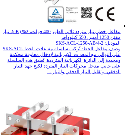
مفاعل خطي تيار متردد ثلاثي الطور 400 فولت، 2% (uK)، تيار
مقنن 1250 أمبير، 550 كيلوواط
الموديل: SKS-ACL-1250-AB/4-2
وصف مفاعل الخط: تُركب سلسلة مفاعلات الخط SKS-ACL
على التوالي مع المعدات الكهربائية لإدخال معاوقة محكمة
ومحددة إلى الدائرة الكهربائية المترددة. تُطبق هذه السلسلة
على جانب مدخل محركات التيار المتردد لكبح جهد التيار
الدفقي، وتقليل التيار الدفقي والتيار ...