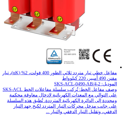
مفاعل خطي تيار متردد ثلاثي الطور 400 فولت، 2% (uK)، تيار
مقنن 490 أمبير، 220 كيلوواط
الموديل: SKS-ACL-0490-AB/4-2
وصف مفاعل الخط: تُركب سلسلة مفاعلات الخط SKS-ACL
على التوالي مع المعدات الكهربائية لإدخال معاوقة محكمة
ومحددة إلى الدائرة الكهربائية المترددة. تُطبق هذه السلسلة
على جانب مدخل محركات التيار المتردد لكبح جهد التيار
الدفقي، وتقليل التيار الدفقي والتيار ...