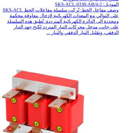
الموديل: SKS-ACL-0330-AB/4-2
وصف مفاعل الخط: تُركب سلسلة مفاعلات الخط SKS-ACL
على التوالي مع المعدات الكهربائية لإدخال معاوقة محكمة
ومحددة إلى الدائرة الكهربائية المترددة. تُطبق هذه السلسلة
على جانب مدخل محركات التيار المتردد لكبح جهد التيار
الدفقي، وتقليل التيار الدفقي والتيار ...