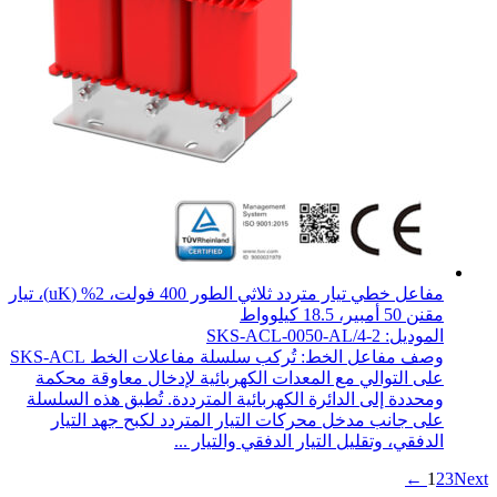
مفاعل خطي تيار متردد ثلاثي الطور 400 فولت، 2% (uK)، تيار
مقنن 50 أمبير، 18.5 كيلوواط
الموديل: SKS-ACL-0050-AL/4-2
وصف مفاعل الخط: تُركب سلسلة مفاعلات الخط SKS-ACL
على التوالي مع المعدات الكهربائية لإدخال معاوقة محكمة
ومحددة إلى الدائرة الكهربائية المترددة. تُطبق هذه السلسلة
على جانب مدخل محركات التيار المتردد لكبح جهد التيار
الدفقي، وتقليل التيار الدفقي والتيار ...
1
2
3
Next ←