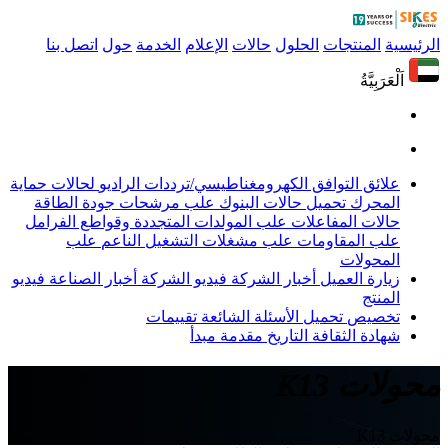
الرئيسية
المنتجات
الحلول
حالات
الإعلام
الخدمة
حول
اتصل بنا
اَلْعَرَبِيَّةُ
علائق التوافق الكهرومغناطيسي/ترددات الراديو
لحالات حماية
المحرك
تحميل حالات البنوك
علب مرشحات جودة الطاقة
حالات المفاعلات
علب المولدات المتجددة وقواطع الفرامل
علب المقاومات
علب مشغلات التشغيل الناعم
علب
المحولات
زيارة العميل
أخبار الشركة
فيديو الشركة
أخبار الصناعة
فيديو
المنتج
تخصيص
تحميل
الأسئلة الشائعة
تقييمات
شهادة
الثقافة
التاريخ
مقدمة
مبدأ
محولات K13
محولات K13