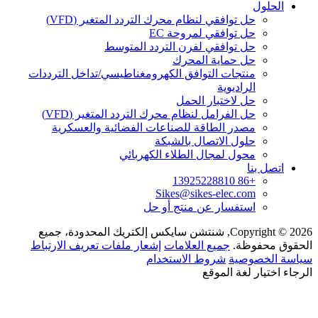
الحلول
حل توافقي لنظام محرك التردد المتغير (VFD)
حل توافقي لمروحة EC
حل توافقي لفرن التردد المتوسط
حل حماية المحرك
منتجات التوافق الكهرومغناطيسي/تداخل الترددات
الراديوية
حل لاختبار الحمل
حل الفرامل لنظام محرك التردد المتغير (VFD)
مصدر الطاقة للصناعات الفضائية والعسكرية
حلول الاتصال بالشبكة
محول لمجال الطلاء الكهربائي
اتصل بنا
+86 13925228810
Sikes@sikes-elec.com
استفسار عن منتج أو حل
Copyright © 2026, شنتشن سايكس إلكتريك المحدودة، جميع
الحقوق محفوظة.
جميع العلامات
إشعار ملفات تعريف الارتباط
سياسة الخصوصية
شروط الاستخدام
الرجاء اختيار لغة الموقع