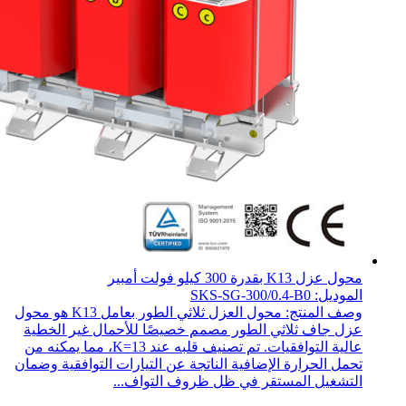
محول عزل K13 بقدرة 300 كيلو فولت أمبير
الموديل: SKS-SG-300/0.4-B0
وصف المنتج: محول العزل ثلاثي الطور بعامل K13 هو محول
عزل جاف ثلاثي الطور مصمم خصيصًا للأحمال غير الخطية
عالية التوافقيات. تم تصنيف قلبه عند K=13، مما يمكنه من
تحمل الحرارة الإضافية الناتجة عن التيارات التوافقية وضمان
التشغيل المستقر في ظل ظروف التواف...