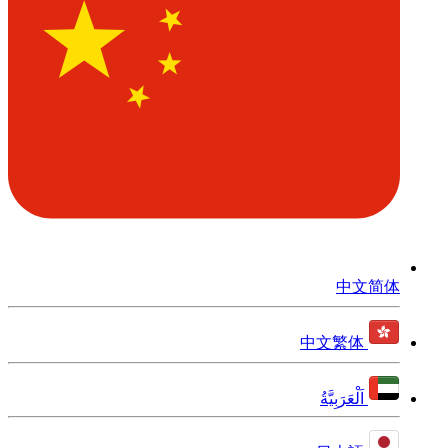
中文简体
中文繁体
اَلْعَرَبِيَّةُ