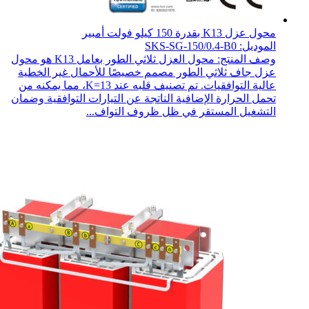
محول عزل K13 بقدرة 150 كيلو فولت أمبير
الموديل: SKS-SG-150/0.4-B0
وصف المنتج: محول العزل ثلاثي الطور بعامل K13 هو محول
عزل جاف ثلاثي الطور مصمم خصيصًا للأحمال غير الخطية
عالية التوافقيات. تم تصنيف قلبه عند K=13، مما يمكنه من
تحمل الحرارة الإضافية الناتجة عن التيارات التوافقية وضمان
التشغيل المستقر في ظل ظروف التواف...