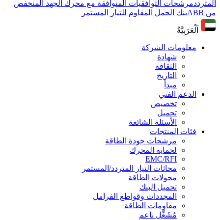
المتردد
مرشحات التوافقيات المتوافقة مع محرك الجهد المنخفض
من ABB
بنك الحمل المقاوم للتيار المستمر
اَلْعَرَبِيَّةُ
معلومات الشركة
شهادة
الثقافة
التاريخ
مبدأ
الدعم الفني
تخصيص
تحميل
الأسئلة الشائعة
فئات المنتجات
مرشحات جودة الطاقة
لحماية المحرك
EMC/RFI
محاثات التيار المتردد/المستمر
محولات الطاقة
تحميل البنك
المجددات وقواطع الفرامل
مقاومات الطاقة
مُشَغِّل ناعم