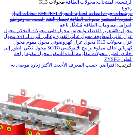
الرئيسية
›
المنتجات
›
محولات الطاقة
›
محولات K13
رجوع
مرشحات جودة الطاقة
لحماية المحرك
EMC/RFI
محاثات التيار
المتردد/المستمر
محولات الطاقة
تحميل البنك
المجددات وقواطع
الفرامل
مقاومات الطاقة
مُشَغِّل ناعم
محول 400 هرتز للفضاء والجيش
محول ذاتي
محولات التحكم
محول
عزل عالي المعاوقة
محول عالي القدرة وعالي التردد لـ SST
محول
عزل
محولات K13
محول عزل كهروضوئي
محول مقوم
محول
كهربائي جاف مملوء براتنج الإيبوكسي SC(B)
محول ثلاثي الطور إلى
أحادي الطور
محولات مقاومة للماء للسفن
محول مقوم إزاحة
الطور ZYSFG
الترتيب:
افتراضي
حسب المعرف
الأحدث
الأكثر زيارة
موصى به