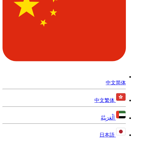
中文简体
中文繁体
اَلْعَرَبِيَّةُ
日本語