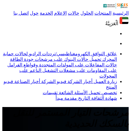
الرئيسية
المنتجات
الحلول
حالات
الإعلام
الخدمة
حول
اتصل بنا
اَلْعَرَبِيَّةُ
علائق التوافق الكهرومغناطيسي/ترددات الراديو
لحالات حماية
المحرك
تحميل حالات البنوك
علب مرشحات جودة الطاقة
حالات المفاعلات
علب المولدات المتجددة وقواطع الفرامل
علب المقاومات
علب مشغلات التشغيل الناعم
علب
المحولات
زيارة العميل
أخبار الشركة
فيديو الشركة
أخبار الصناعة
فيديو
المنتج
تخصيص
تحميل
الأسئلة الشائعة
تقييمات
شهادة
الثقافة
التاريخ
مقدمة
مبدأ
مرشحات التيار المستمر للنقل
بالسكك الحديدية