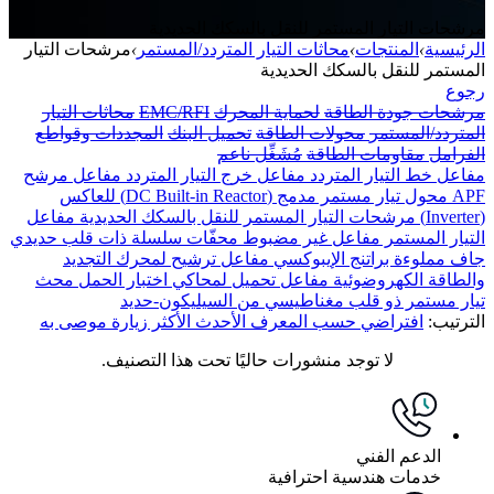
مرشحات التيار المستمر للنقل بالسكك الحديدية
الرئيسية
›
المنتجات
›
محاثات التيار المتردد/المستمر
›
مرشحات التيار
المستمر للنقل بالسكك الحديدية
رجوع
مرشحات جودة الطاقة
لحماية المحرك
EMC/RFI
محاثات التيار
المتردد/المستمر
محولات الطاقة
تحميل البنك
المجددات وقواطع
الفرامل
مقاومات الطاقة
مُشَغِّل ناعم
مفاعل خط التيار المتردد
مفاعل خرج التيار المتردد
مفاعل مرشح
APF
محول تيار مستمر مدمج (DC Built-in Reactor) للعاكس
(Inverter)
مرشحات التيار المستمر للنقل بالسكك الحديدية
مفاعل
التيار المستمر
مفاعل غير مضبوط
محفّات سلسلة ذات قلب حديدي
جاف مملوءة براتنج الإيبوكسي
مفاعل ترشيح لمحرك التجديد
والطاقة الكهروضوئية
مفاعل تحميل لمحاكي اختبار الحمل
محث
تيار مستمر ذو قلب مغناطيسي من السيليكون-حديد
الترتيب:
افتراضي
حسب المعرف
الأحدث
الأكثر زيارة
موصى به
لا توجد منشورات حاليًا تحت هذا التصنيف.
الدعم الفني
خدمات هندسية احترافية