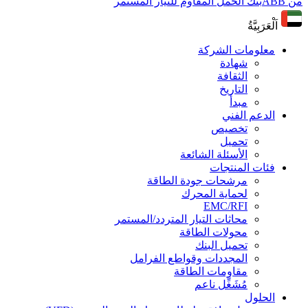
من ABB
بنك الحمل المقاوم للتيار المستمر
اَلْعَرَبِيَّةُ
معلومات الشركة
شهادة
الثقافة
التاريخ
مبدأ
الدعم الفني
تخصيص
تحميل
الأسئلة الشائعة
فئات المنتجات
مرشحات جودة الطاقة
لحماية المحرك
EMC/RFI
محاثات التيار المتردد/المستمر
محولات الطاقة
تحميل البنك
المجددات وقواطع الفرامل
مقاومات الطاقة
مُشَغِّل ناعم
الحلول