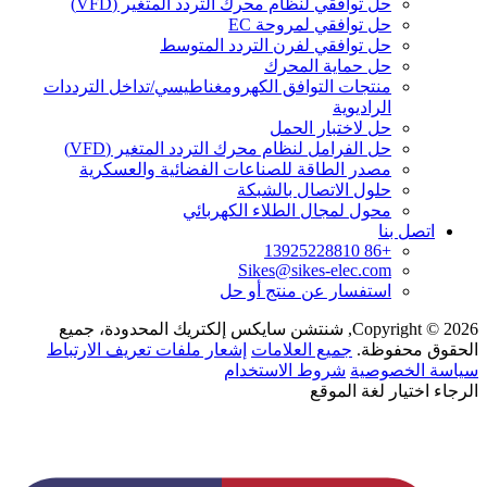
حل توافقي لنظام محرك التردد المتغير (VFD)
حل توافقي لمروحة EC
حل توافقي لفرن التردد المتوسط
حل حماية المحرك
منتجات التوافق الكهرومغناطيسي/تداخل الترددات
الراديوية
حل لاختبار الحمل
حل الفرامل لنظام محرك التردد المتغير (VFD)
مصدر الطاقة للصناعات الفضائية والعسكرية
حلول الاتصال بالشبكة
محول لمجال الطلاء الكهربائي
اتصل بنا
+86 13925228810
Sikes@sikes-elec.com
استفسار عن منتج أو حل
Copyright © 2026, شنتشن سايكس إلكتريك المحدودة، جميع
الحقوق محفوظة.
جميع العلامات
إشعار ملفات تعريف الارتباط
سياسة الخصوصية
شروط الاستخدام
الرجاء اختيار لغة الموقع