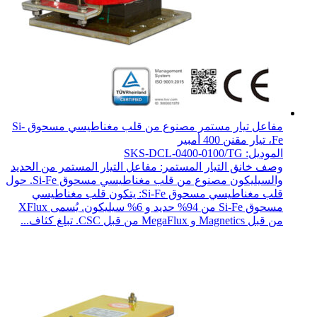
مفاعل تيار مستمر مصنوع من قلب مغناطيسي مسحوق Si-
Fe، تيار مقنن 400 أمبير
الموديل: SKS-DCL-0400-0100/TG
وصف خانق التيار المستمر: مفاعل التيار المستمر من الحديد
والسيليكون مصنوع من قلب مغناطيسي مسحوق Si-Fe. حول
قلب مغناطيسي مسحوق Si-Fe: يتكون قلب مغناطيسي
مسحوق Si-Fe من 94% حديد و 6% سيليكون. يُسمى XFlux
من قبل Magnetics و MegaFlux من قبل CSC. تبلغ كثاف...