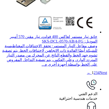
خانق تيار مستمر لعاكس 400 فولت، تيار مقنن 570 أمبير
الموديل: SKS-DCL-0570-AB/4-FG
وصف مفاعل التيار المستمر: تحقق الاختناقات المغناطيسية
للشبكة أيضًا الفائدة ذات الاتجاهين لاختناقات الخط. يتم تصفية
تشوه جهد الخط والقطع الناتج عن المحرك من مصدر التيار
المتردد الوارد، وعلى العكس، يتم تصفية التداخل المفروض
على الخط بواسطة أجهزة أخرى م...
1
2
3
4
Next ←
الدعم الفني
خدمات هندسية احترافية