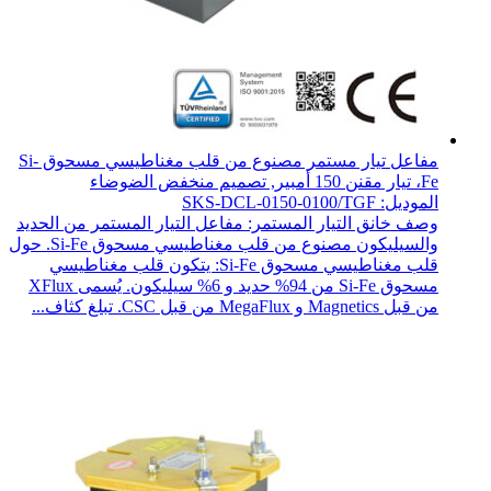
مفاعل تيار مستمر مصنوع من قلب مغناطيسي مسحوق Si-
Fe، تيار مقنن 150 أمبير, تصميم منخفض الضوضاء
الموديل: SKS-DCL-0150-0100/TGF
وصف خانق التيار المستمر: مفاعل التيار المستمر من الحديد
والسيليكون مصنوع من قلب مغناطيسي مسحوق Si-Fe. حول
قلب مغناطيسي مسحوق Si-Fe: يتكون قلب مغناطيسي
مسحوق Si-Fe من 94% حديد و 6% سيليكون. يُسمى XFlux
من قبل Magnetics و MegaFlux من قبل CSC. تبلغ كثاف...