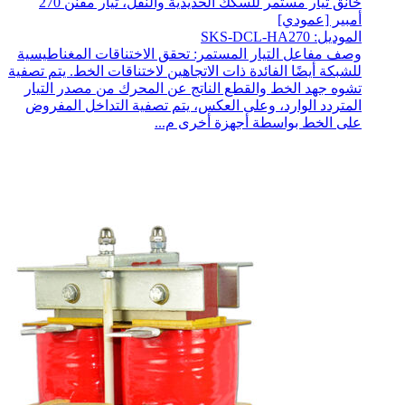
خانق تيار مستمر للسكك الحديدية والنقل، تيار مقنن 270
أمبير [عمودي]
الموديل: SKS-DCL-HA270
وصف مفاعل التيار المستمر: تحقق الاختناقات المغناطيسية
للشبكة أيضًا الفائدة ذات الاتجاهين لاختناقات الخط. يتم تصفية
تشوه جهد الخط والقطع الناتج عن المحرك من مصدر التيار
المتردد الوارد، وعلى العكس، يتم تصفية التداخل المفروض
على الخط بواسطة أجهزة أخرى م...