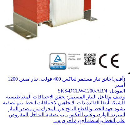
(أفقي)خانق تيار مستمر لعاكس 400 فولت، تيار مقنن 1200
أمبير
الموديل: SKS-DCLW-1200-AB/4
وصف مفاعل التيار المستمر: تحقق الاختناقات المغناطيسية
للشبكة أيضًا الفائدة ذات الاتجاهين لاختناقات الخط. يتم تصفية
تشوه جهد الخط والقطع الناتج عن المحرك من مصدر التيار
المتردد الوارد، وعلى العكس، يتم تصفية التداخل المفروض
على الخط بواسطة أجهزة أخرى م...