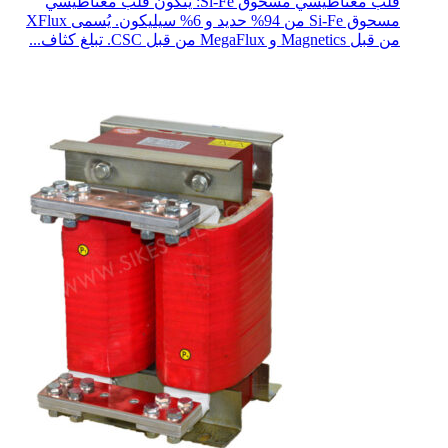
قلب مغناطيسي مسحوق Si-Fe: يتكون قلب مغناطيسي
مسحوق Si-Fe من 94% حديد و 6% سيليكون. يُسمى XFlux
من قبل Magnetics و MegaFlux من قبل CSC. تبلغ كثاف...