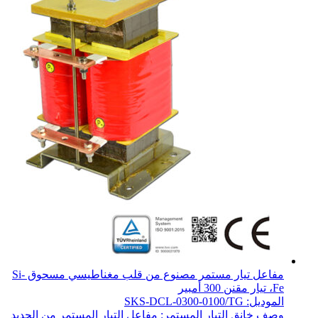
مفاعل تيار مستمر مصنوع من قلب مغناطيسي مسحوق Si-
Fe، تيار مقنن 300 أمبير
الموديل: SKS-DCL-0300-0100/TG
وصف خانق التيار المستمر: مفاعل التيار المستمر من الحديد