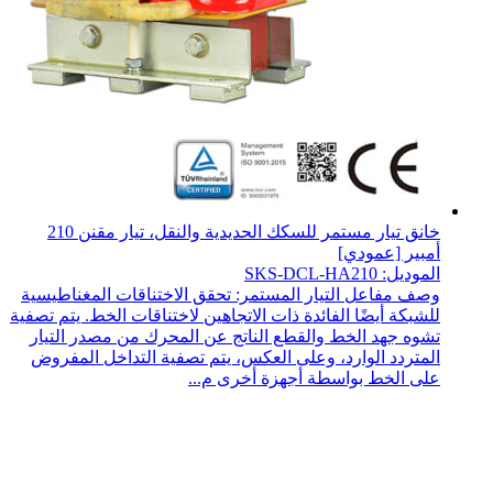
خانق تيار مستمر للسكك الحديدية والنقل، تيار مقنن 210
أمبير [عمودي]
الموديل: SKS-DCL-HA210
وصف مفاعل التيار المستمر: تحقق الاختناقات المغناطيسية
للشبكة أيضًا الفائدة ذات الاتجاهين لاختناقات الخط. يتم تصفية
تشوه جهد الخط والقطع الناتج عن المحرك من مصدر التيار
المتردد الوارد، وعلى العكس، يتم تصفية التداخل المفروض
على الخط بواسطة أجهزة أخرى م...