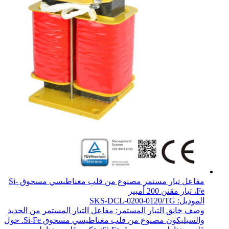
مفاعل تيار مستمر مصنوع من قلب مغناطيسي مسحوق Si-
Fe، تيار مقنن 200 أمبير
الموديل: SKS-DCL-0200-0120/TG
وصف خانق التيار المستمر: مفاعل التيار المستمر من الحديد
والسيليكون مصنوع من قلب مغناطيسي مسحوق Si-Fe. حول