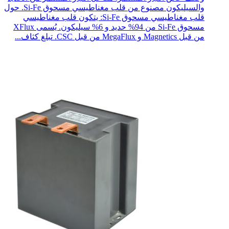
والسيليكون مصنوع من قلب مغناطيسي مسحوق Si-Fe. حول
قلب مغناطيسي مسحوق Si-Fe: يتكون قلب مغناطيسي
مسحوق Si-Fe من 94% حديد و 6% سيليكون. يُسمى XFlux
من قبل Magnetics و MegaFlux من قبل CSC. تبلغ كثاف...