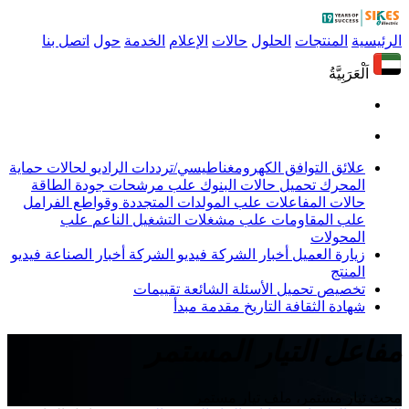
الرئيسية
المنتجات
الحلول
حالات
الإعلام
الخدمة
حول
اتصل بنا
اَلْعَرَبِيَّةُ
علائق التوافق الكهرومغناطيسي/ترددات الراديو
لحالات حماية
المحرك
تحميل حالات البنوك
علب مرشحات جودة الطاقة
حالات المفاعلات
علب المولدات المتجددة وقواطع الفرامل
علب المقاومات
علب مشغلات التشغيل الناعم
علب
المحولات
زيارة العميل
أخبار الشركة
فيديو الشركة
أخبار الصناعة
فيديو
المنتج
تخصيص
تحميل
الأسئلة الشائعة
تقييمات
شهادة
الثقافة
التاريخ
مقدمة
مبدأ
مفاعل التيار المستمر
محث تيار مستمر، ملف تيار مستمر