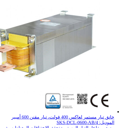
خانق تيار مستمر لعاكس 400 فولت، تيار مقنن 600 أمبير
الموديل: SKS-DCL-0600-AB/4
وصف مفاعل التيار المستمر: تحقق الاختناقات المغناطيسية