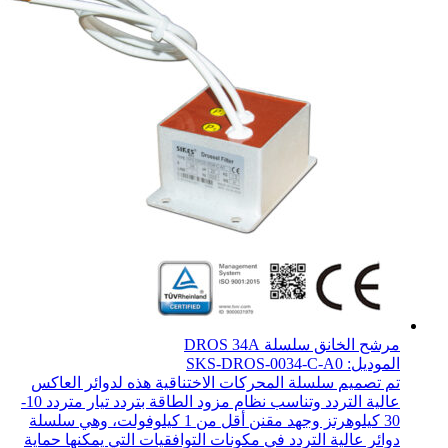
مرشح الخانق سلسلة DROS 34A
الموديل: SKS-DROS-0034-C-A0
تم تصميم سلسلة المحركات الاختناقية هذه لدوائر العاكس
عالية التردد وتناسب نظام مزود الطاقة بتردد تيار متردد 10-
30 كيلوهرتز وجهد مقنن أقل من 1 كيلوفولت، وهي سلسلة
دوائر عالية التردد في مكونات التوافقيات التي يمكنها حماية