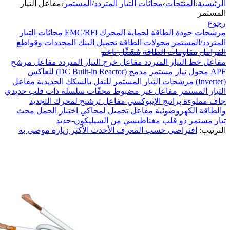
الرئيسية
›
المنتجات
›
محاثات التيار المتردد/المستمر
›
مفاعل التيار
المستمر
رجوع
مرشحات جودة الطاقة
لحماية المحرك
EMC/RFI
محاثات التيار
المتردد/المستمر
محولات الطاقة
تحميل البنك
المجددات وقواطع
الفرامل
مقاومات الطاقة
مُشَغِّل ناعم
مفاعل خط التيار المتردد
مفاعل خرج التيار المتردد
مفاعل مرشح
APF
محول تيار مستمر مدمج (DC Built-in Reactor) للعاكس
(Inverter)
مرشحات التيار المستمر للنقل بالسكك الحديدية
مفاعل
التيار المستمر
مفاعل غير مضبوط
محفّات سلسلة ذات قلب حديدي
جاف مملوءة براتنج الإيبوكسي
مفاعل ترشيح لمحرك التجديد
والطاقة الكهروضوئية
مفاعل تحميل لمحاكي اختبار الحمل
محث
تيار مستمر ذو قلب مغناطيسي من السيليكون-حديد
الترتيب:
افتراضي
حسب المعرف
الأحدث
الأكثر زيارة
موصى به