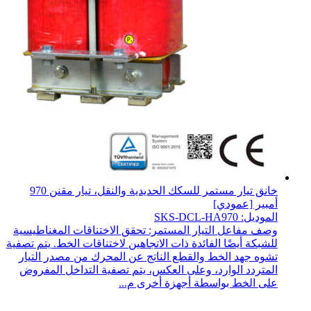
خانق تيار مستمر للسكك الحديدية والنقل، تيار مقنن 970
أمبير [عمودي]
الموديل: SKS-DCL-HA970
وصف مفاعل التيار المستمر: تحقق الاختناقات المغناطيسية
للشبكة أيضًا الفائدة ذات الاتجاهين لاختناقات الخط. يتم تصفية
تشوه جهد الخط والقطع الناتج عن المحرك من مصدر التيار
المتردد الوارد، وعلى العكس، يتم تصفية التداخل المفروض
على الخط بواسطة أجهزة أخرى م...