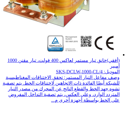
(أفقي)خانق تيار مستمر لعاكس 400 فولت، تيار مقنن 1000
أمبير
الموديل: SKS-DCLW-1000-CL/4
وصف مفاعل التيار المستمر: تحقق الاختناقات المغناطيسية
للشبكة أيضًا الفائدة ذات الاتجاهين لاختناقات الخط. يتم تصفية
تشوه جهد الخط والقطع الناتج عن المحرك من مصدر التيار
المتردد الوارد، وعلى العكس، يتم تصفية التداخل المفروض
على الخط بواسطة أجهزة أخرى م...