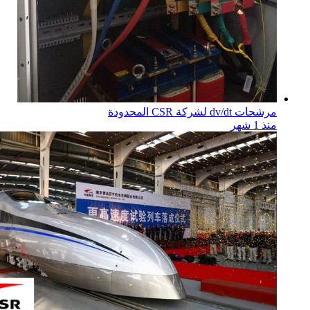
مرشحات dv/dt لشركة CSR المحدودة
منذ 1 شهر