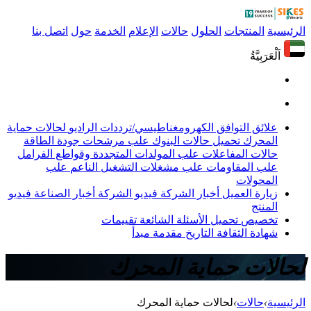
الرئيسية
المنتجات
الحلول
حالات
الإعلام
الخدمة
حول
اتصل بنا
اَلْعَرَبِيَّةُ
علائق التوافق الكهرومغناطيسي/ترددات الراديو
لحالات حماية
المحرك
تحميل حالات البنوك
علب مرشحات جودة الطاقة
حالات المفاعلات
علب المولدات المتجددة وقواطع الفرامل
علب المقاومات
علب مشغلات التشغيل الناعم
علب
المحولات
زيارة العميل
أخبار الشركة
فيديو الشركة
أخبار الصناعة
فيديو
المنتج
تخصيص
تحميل
الأسئلة الشائعة
تقييمات
شهادة
الثقافة
التاريخ
مقدمة
مبدأ
لحالات حماية المحرك
الرئيسية
›
حالات
›
لحالات حماية المحرك