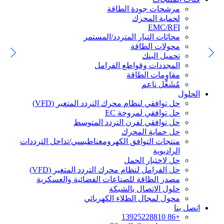
مرشحات جودة الطاقة
لحماية المحرك
EMC/RFI
محاثات التيار المتردد/المستمر
محولات الطاقة
تحميل البنك
المجددات وقواطع الفرامل
مقاومات الطاقة
مُشَغِّل ناعم
الحلول
حل توافقي لنظام محرك التردد المتغير (VFD)
حل توافقي لمروحة EC
حل توافقي لفرن التردد المتوسط
حل حماية المحرك
منتجات التوافق الكهرومغناطيسي/تداخل الترددات
الراديوية
حل لاختبار الحمل
حل الفرامل لنظام محرك التردد المتغير (VFD)
مصدر الطاقة للصناعات الفضائية والعسكرية
حلول الاتصال بالشبكة
محول لمجال الطلاء الكهربائي
اتصل بنا
+86 13925228810