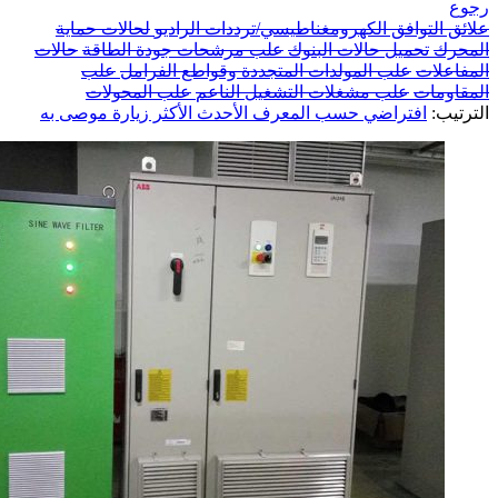
رجوع
علائق التوافق الكهرومغناطيسي/ترددات الراديو
لحالات حماية
المحرك
تحميل حالات البنوك
علب مرشحات جودة الطاقة
حالات
المفاعلات
علب المولدات المتجددة وقواطع الفرامل
علب
المقاومات
علب مشغلات التشغيل الناعم
علب المحولات
الترتيب:
افتراضي
حسب المعرف
الأحدث
الأكثر زيارة
موصى به