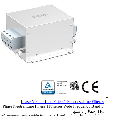
3-Phase Neutral Line Filters TFI series -Line Filter
TFI series
Wide Frequency Band
3-Phase Neutral Line Filters
TFI
إجمالي 5 منتج
formance over a wide frequency band with wide applicability.