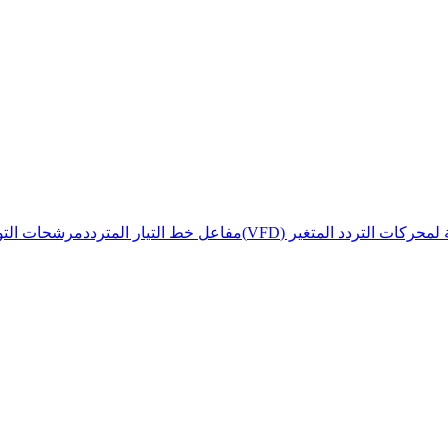
حركات التردد المتغير (VFD)
مفاعل خط التيار المتردد
مرشحات التوا