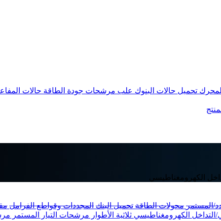
المحرك
تحميل حالات البنوك
علب مرشحات جودة الطاقة
حالات المفاع
منتج
داخل الكهرومغناطيسي
دد/المستمر
محولات الطاقة
تحميل البنك
المجددات وقواطع الفرامل
مق
لتداخل الكهرومغناطيسي ثلاثية الأطوار
مرشحات التيار المستمر
مرش