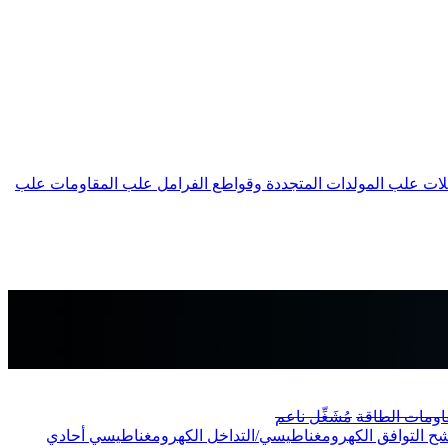
لات
علب المولدات المتجددة وقواطع الفرامل
علب المقاومات
علب
اومات الطاقة
مُشَغِّل ناعم
ح التوافق الكهرومغناطيسي/التداخل الكهرومغناطيسي أحادي