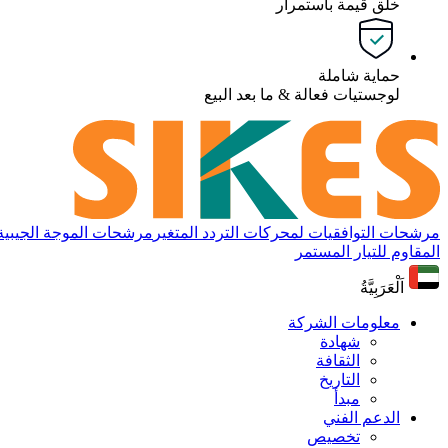
خلق قيمة باستمرار
حماية شاملة
لوجستيات فعالة & ما بعد البيع
مرشحات التوافقيات لمحركات التردد المتغير
مرشحات الموجة الجيبية لم
المقاوم للتيار المستمر
اَلْعَرَبِيَّةُ
معلومات الشركة
شهادة
الثقافة
التاريخ
مبدأ
الدعم الفني
تخصيص