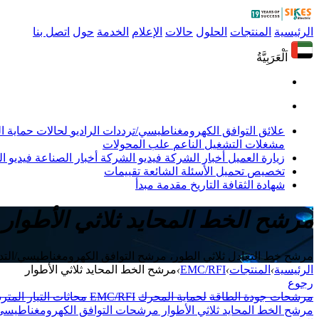
الرئيسية
المنتجات
الحلول
حالات
الإعلام
الخدمة
حول
اتصل بنا
اَلْعَرَبِيَّةُ
علائق التوافق الكهرومغناطيسي/ترددات الراديو
لحالات حماية 
مشغلات التشغيل الناعم
علب المحولات
زيارة العميل
أخبار الشركة
فيديو الشركة
أخبار الصناعة
فيديو ال
تخصيص
تحميل
الأسئلة الشائعة
تقييمات
شهادة
الثقافة
التاريخ
مقدمة
مبدأ
مرشح الخط المحايد ثلاثي الأطوار
مرشح خط التعادل ثلاثي الطور، مرشح التوافق الكهرومغناطيسي/الت
الرئيسية
›
المنتجات
›
EMC/RFI
›
مرشح الخط المحايد ثلاثي الأطوار
رجوع
مرشحات جودة الطاقة
لحماية المحرك
EMC/RFI
محاثات التيار المتر
مرشح الخط المحايد ثلاثي الأطوار
مرشحات التوافق الكهرومغناطيسي/ا