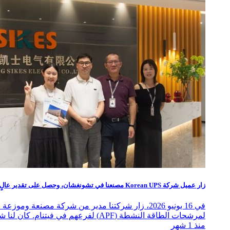
زار عميل شركة Korean UPS مصنعنا في تشونغشان، وحصل على تقدير عالٍ للتميز المهني
لمرشحات الطاقة النشطة (APF) لفرعهم في فيتنام. كان لنا شرف أن نكون ...
منذ 1 شهر