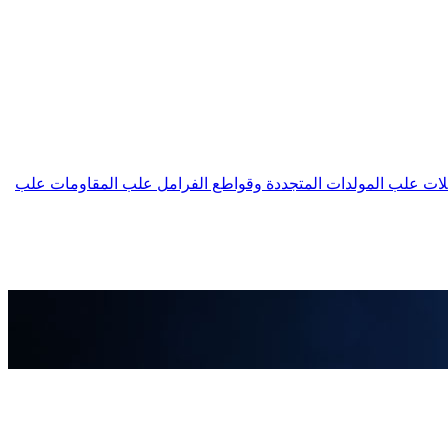
لات
علب المولدات المتجددة وقواطع الفرامل
علب المقاومات
علب