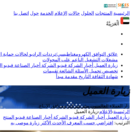
الرئيسية
المنتجات
الحلول
حالات
الإعلام
الخدمة
حول
اتصل بنا
اَلْعَرَبِيَّةُ
علائق التوافق الكهرومغناطيسي/ترددات الراديو
لحالات حماية 
مشغلات التشغيل الناعم
علب المحولات
زيارة العميل
أخبار الشركة
فيديو الشركة
أخبار الصناعة
فيديو ال
تخصيص
تحميل
الأسئلة الشائعة
تقييمات
شهادة
الثقافة
التاريخ
مقدمة
مبدأ
زيارة العميل
زار العملاء العالميون مقر شركتنا ومرافق الإنتاج.
الرئيسية
›
الإعلام
›
زيارة العميل
زيارة العميل
أخبار الشركة
فيديو الشركة
أخبار الصناعة
فيديو المنتج
الترتيب:
افتراضي
حسب المعرف
الأحدث
الأكثر زيارة
موصى به