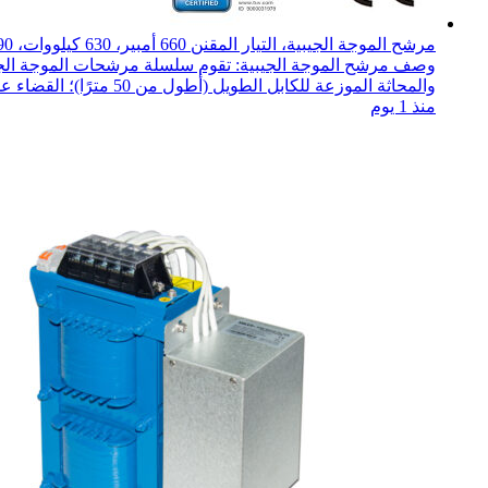
مرشح الموجة الجيبية، التيار المقنن 660 أمبير، 630 كيلووات، 690 فولت
والمحاثة الموزعة للكابل الطويل (أطول من 50 مترًا)؛ القضاء على الجهد الزائد...
منذ 1 يوم