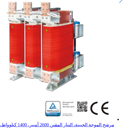
مرشح الموجة الجيبية، التيار المقنن 2600 أمبير، 1400 كيلوواط، 400 فولت