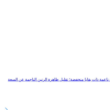
بتحويل إشارة الخرج PWM لمحركات الأقراص إلى موجة جيبية ناعمة ذات بقايا منخفضة؛ تقليل ظاهرة الرنين الناجمة عن السعة