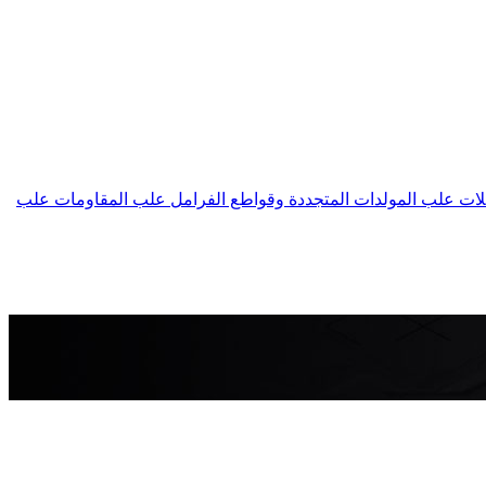
لات
علب المولدات المتجددة وقواطع الفرامل
علب المقاومات
علب