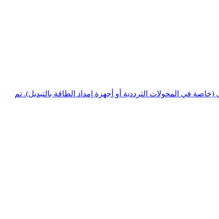
Si في محركات الأقراص بالعديد من أنظمة النقل (خاصة في المحولات الترددية أو أجهزة إمداد الطاقة بالتبديل). تم