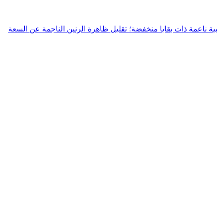
SWF بتحويل إشارة الخرج PWM لمحركات الأقراص إلى موجة جيبية ناعمة ذات بقايا منخفضة؛ تقليل ظاهرة الرنين الناجمة عن السعة