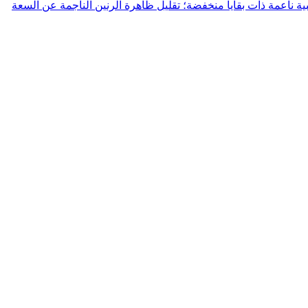
SWF بتحويل إشارة الخرج PWM لمحركات الأقراص إلى موجة جيبية ناعمة ذات بقايا منخفضة؛ تقليل ظاهرة الرنين الناجمة عن السعة