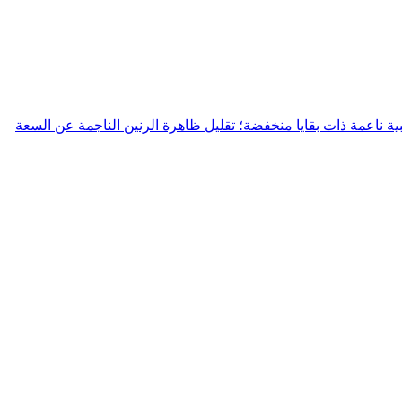
SWF بتحويل إشارة الخرج PWM لمحركات الأقراص إلى موجة جيبية ناعمة ذات بقايا منخفضة؛ تقليل ظاهرة الرنين الناجمة عن السعة