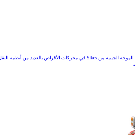
<h4>وصف موجز لمرشح الموجة الجيبية:</h4> يُستخدم مرشح الموجة الجيبية من kes