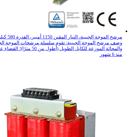
مرشح الموجة الجيبية، التيار المقنن 1150 أمبير، القدرة 580 كيلوواط، الجهد 400 فولت
والمحاثة الموزعة للكابل الطويل (أطول من 50 مترًا)؛ القضاء على الجهد الزائد...
منذ 6 شهور