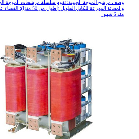
والمحاثة الموزعة للكابل الطويل (أطول من 50 مترًا)؛ القضاء على الجهد الزائد...
منذ 6 شهور