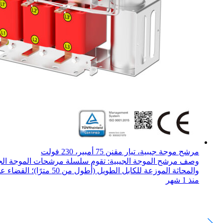
مرشح موجة جيبية، تيار مقنن 75 أمبير، 230 فولت
والمحاثة الموزعة للكابل الطويل (أطول من 50 مترًا)؛ القضاء على الجهد الزائد ...
منذ 1 شهر