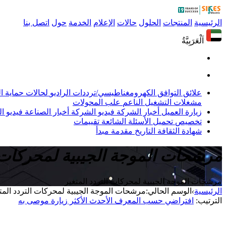
الرئيسية
المنتجات
الحلول
حالات
الإعلام
الخدمة
حول
اتصل بنا
اَلْعَرَبِيَّةُ
علائق التوافق الكهرومغناطيسي/ترددات الراديو
لحالات حماية 
مشغلات التشغيل الناعم
علب المحولات
زيارة العميل
أخبار الشركة
فيديو الشركة
أخبار الصناعة
فيديو ال
تخصيص
تحميل
الأسئلة الشائعة
تقييمات
شهادة
الثقافة
التاريخ
مقدمة
مبدأ
مرشحات الموجة الجيبية لمحركات التر
مرشحات الموجة الجيبية لمحركات التردد المتغير
الرئيسية
›
الوسم الحالي:مرشحات الموجة الجيبية لمحركات التردد المتغير (
الترتيب:
افتراضي
حسب المعرف
الأحدث
الأكثر زيارة
موصى به