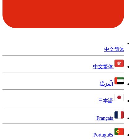
中文简体
中文繁体
اَلْعَرَبِيَّةُ
日本語
Français
Português