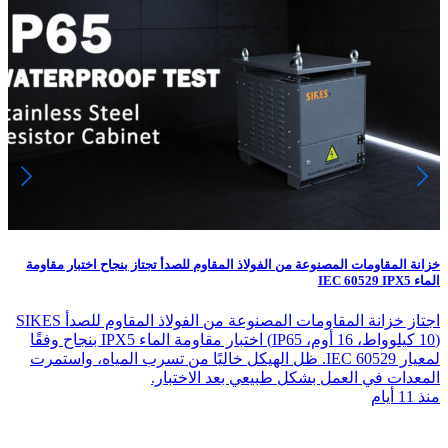
خزانة المقاومات المصنوعة من الفولاذ المقاوم للصدأ تجتاز بنجاح اختبار مقاومة
الماء IEC 60529 IPX5
اجتاز خزانة المقاومات المصنوعة من الفولاذ المقاوم للصدأ SIKES
(10 كيلوواط، 16 أوم، IP65) اختبار مقاومة الماء IPX5 بنجاح وفقًا
لمعيار IEC 60529. ظل الهيكل خاليًا من تسرب المياه، واستمرت
المعدات في العمل بشكل طبيعي بعد الاختبار.
منذ 11 أيام