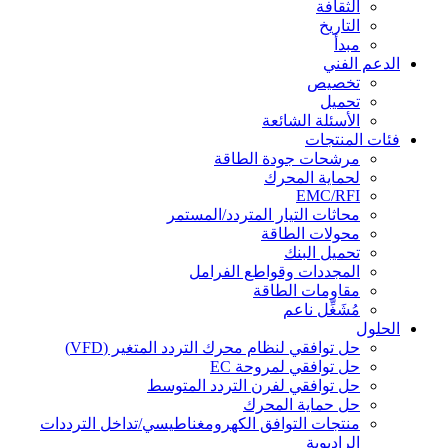
الثقافة
التاريخ
مبدأ
الدعم الفني
تخصيص
تحميل
الأسئلة الشائعة
فئات المنتجات
مرشحات جودة الطاقة
لحماية المحرك
EMC/RFI
محاثات التيار المتردد/المستمر
محولات الطاقة
تحميل البنك
المجددات وقواطع الفرامل
مقاومات الطاقة
مُشَغِّل ناعم
الحلول
حل توافقي لنظام محرك التردد المتغير (VFD)
حل توافقي لمروحة EC
حل توافقي لفرن التردد المتوسط
حل حماية المحرك
منتجات التوافق الكهرومغناطيسي/تداخل الترددات
الراديوية