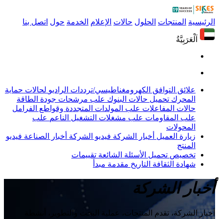
الرئيسية
المنتجات
الحلول
حالات
الإعلام
الخدمة
حول
اتصل بنا
اَلْعَرَبِيَّةُ
علائق التوافق الكهرومغناطيسي/ترددات الراديو
لحالات حماية
المحرك
تحميل حالات البنوك
علب مرشحات جودة الطاقة
حالات المفاعلات
علب المولدات المتجددة وقواطع الفرامل
علب المقاومات
علب مشغلات التشغيل الناعم
علب
المحولات
زيارة العميل
أخبار الشركة
فيديو الشركة
أخبار الصناعة
فيديو
المنتج
تخصيص
تحميل
الأسئلة الشائعة
تقييمات
شهادة
الثقافة
التاريخ
مقدمة
مبدأ
أخبار الشركة
أخبار الشركة، تقدم المنتجات، عملية البحث والتطوير، أنشطة