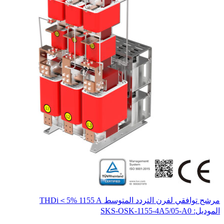
مرشح توافقي لفرن التردد المتوسط THDi＜5% 1155 A
محو
المو
الموديل: SKS-OSK-1155-4A5/05-A0