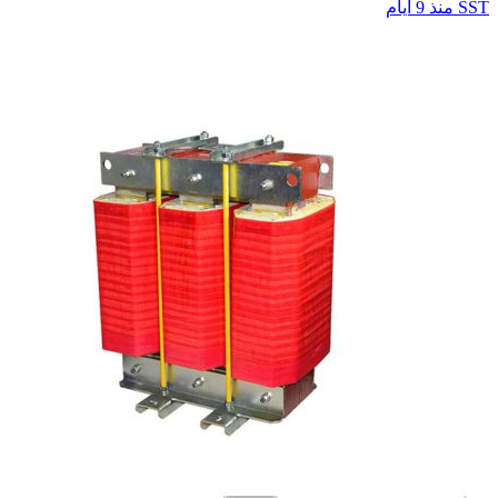
SST
منذ 9 أيام