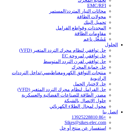
لحماية المحرك
EMC/RFI
محاثات التيار المتردد/المستمر
محولات الطاقة
تحميل البنك
المجددات وقواطع الفرامل
مقاومات الطاقة
مُشَغِّل ناعم
الحلول
حل توافقي لنظام محرك التردد المتغير (VFD)
حل توافقي لمروحة EC
حل توافقي لفرن التردد المتوسط
حل حماية المحرك
منتجات التوافق الكهرومغناطيسي/تداخل الترددات
الراديوية
حل لاختبار الحمل
حل الفرامل لنظام محرك التردد المتغير (VFD)
مصدر الطاقة للصناعات الفضائية والعسكرية
حلول الاتصال بالشبكة
محول لمجال الطلاء الكهربائي
اتصل بنا
+86 13925228810
Sikes@sikes-elec.com
استفسار عن منتج أو حل