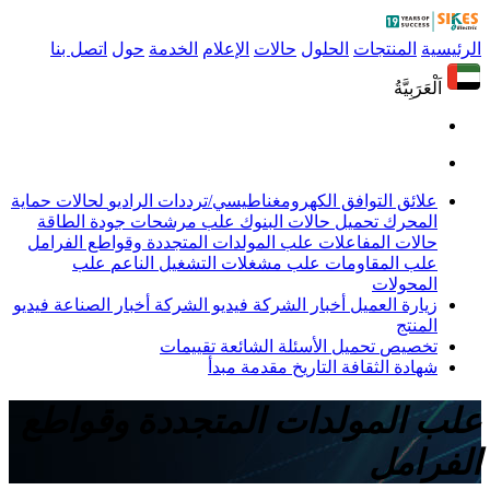
الرئيسية
المنتجات
الحلول
حالات
الإعلام
الخدمة
حول
اتصل بنا
اَلْعَرَبِيَّةُ
علائق التوافق الكهرومغناطيسي/ترددات الراديو
لحالات حماية
المحرك
تحميل حالات البنوك
علب مرشحات جودة الطاقة
حالات المفاعلات
علب المولدات المتجددة وقواطع الفرامل
علب المقاومات
علب مشغلات التشغيل الناعم
علب
المحولات
زيارة العميل
أخبار الشركة
فيديو الشركة
أخبار الصناعة
فيديو
المنتج
تخصيص
تحميل
الأسئلة الشائعة
تقييمات
شهادة
الثقافة
التاريخ
مقدمة
مبدأ
علب المولدات المتجددة وقواطع
الفرامل