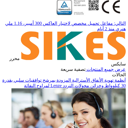
التالي: مفاعل تحميل مخصص لاختبار العاكس 300 أمبير، 1.16 ملي
هنري
منذ 2 أيام
محرر
سايكس
عرض جميع المنتجات
تصفية سريعة
الحالات
أنظمة تهوية الأنفاق الأسترالية المزودة بمرشح توافقيات سلبي بقدرة
30 كيلوواط وخزائن محولات التردد Lenze لمراوح النفاثة
في