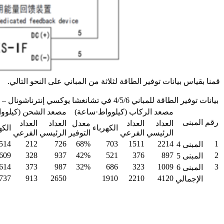
قمنا بقياس بيانات توفير الطاقة لثلاثة من المباني على النحو التالي.
بيانات توفير الطاقة للمباني 4/5/6 في تشانغشا يوكسي إنترناشونال – 6 مصاعد
مصعد الركاب (كيلوواط·ساعة)
مصعد الشحن (كيلوو
رقم
المبنى
العداد
العداد
معدل
العداد
العداد
الكهرباء
الكه
الرئيسي
الفرعي
التوفير
الرئيسي
الفرعي
514
212
726
68%
703
1511
2214
1
المبنى 4
609
328
937
42%
521
376
897
2
المبنى 5
614
373
987
32%
686
323
1009
3
المبنى 6
737
913
2650
1910
2210
4120
الإجمالي