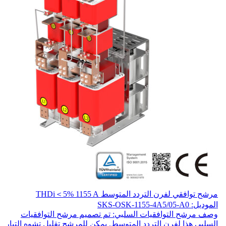
مرشح توافقي لفرن التردد المتوسط THDi＜5% 1155 A
الموديل: SKS-OSK-1155-4A5/05-A0
وصف مرشح التوافقيات السلبي: تم تصميم مرشح التوافقيات
السلبي هذا لفرن التردد المتوسط. يمكن للمرشح تقليل تشوه التيار