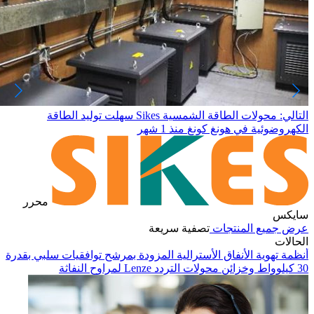
التالي: محولات الطاقة الشمسية Sikes سهلت توليد الطاقة
الكهروضوئية في هونغ كونغ
منذ 1 شهر
محرر
سايكس
عرض جميع المنتجات
تصفية سريعة
الحالات
أنظمة تهوية الأنفاق الأسترالية المزودة بمرشح توافقيات سلبي بقدرة
30 كيلوواط وخزائن محولات التردد Lenze لمراوح النفاثة
في