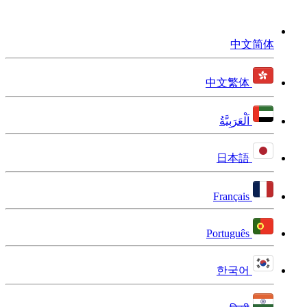
中文简体
中文繁体
اَلْعَرَبِيَّةُ
日本語
Français
Português
한국어