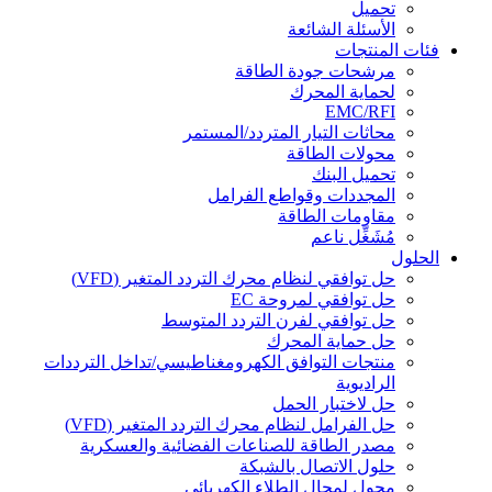
تحميل
الأسئلة الشائعة
فئات المنتجات
مرشحات جودة الطاقة
لحماية المحرك
EMC/RFI
محاثات التيار المتردد/المستمر
محولات الطاقة
تحميل البنك
المجددات وقواطع الفرامل
مقاومات الطاقة
مُشَغِّل ناعم
الحلول
حل توافقي لنظام محرك التردد المتغير (VFD)
حل توافقي لمروحة EC
حل توافقي لفرن التردد المتوسط
حل حماية المحرك
منتجات التوافق الكهرومغناطيسي/تداخل الترددات
الراديوية
حل لاختبار الحمل
حل الفرامل لنظام محرك التردد المتغير (VFD)
مصدر الطاقة للصناعات الفضائية والعسكرية
حلول الاتصال بالشبكة
محول لمجال الطلاء الكهربائي