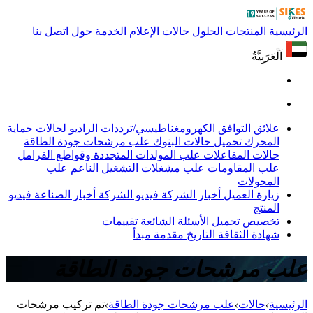
الرئيسية
المنتجات
الحلول
حالات
الإعلام
الخدمة
حول
اتصل بنا
اَلْعَرَبِيَّةُ
علائق التوافق الكهرومغناطيسي/ترددات الراديو
لحالات حماية
المحرك
تحميل حالات البنوك
علب مرشحات جودة الطاقة
حالات المفاعلات
علب المولدات المتجددة وقواطع الفرامل
علب المقاومات
علب مشغلات التشغيل الناعم
علب
المحولات
زيارة العميل
أخبار الشركة
فيديو الشركة
أخبار الصناعة
فيديو
المنتج
تخصيص
تحميل
الأسئلة الشائعة
تقييمات
شهادة
الثقافة
التاريخ
مقدمة
مبدأ
علب مرشحات جودة الطاقة
الرئيسية
›
حالات
›
علب مرشحات جودة الطاقة
›
تم تركيب مرشحات