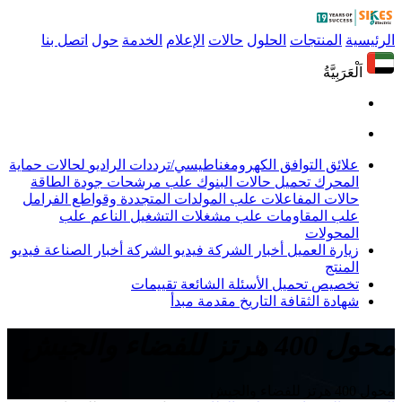
الرئيسية
المنتجات
الحلول
حالات
الإعلام
الخدمة
حول
اتصل بنا
اَلْعَرَبِيَّةُ
علائق التوافق الكهرومغناطيسي/ترددات الراديو
لحالات حماية
المحرك
تحميل حالات البنوك
علب مرشحات جودة الطاقة
حالات المفاعلات
علب المولدات المتجددة وقواطع الفرامل
علب المقاومات
علب مشغلات التشغيل الناعم
علب
المحولات
زيارة العميل
أخبار الشركة
فيديو الشركة
أخبار الصناعة
فيديو
المنتج
تخصيص
تحميل
الأسئلة الشائعة
تقييمات
شهادة
الثقافة
التاريخ
مقدمة
مبدأ
محول 400 هرتز للفضاء والجيش
محول 400 هرتز للفضاء والجيش