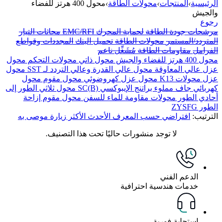
الرئيسية
›
المنتجات
›
محولات الطاقة
›
محول 400 هرتز للفضاء
والجيش
رجوع
مرشحات جودة الطاقة
لحماية المحرك
EMC/RFI
محاثات التيار
المتردد/المستمر
محولات الطاقة
تحميل البنك
المجددات وقواطع
الفرامل
مقاومات الطاقة
مُشَغِّل ناعم
محول 400 هرتز للفضاء والجيش
محول ذاتي
محولات التحكم
محول
عزل عالي المعاوقة
محول عالي القدرة وعالي التردد لـ SST
محول
عزل
محولات K13
محول عزل كهروضوئي
محول مقوم
محول
كهربائي جاف مملوء براتنج الإيبوكسي SC(B)
محول ثلاثي الطور إلى
أحادي الطور
محولات مقاومة للماء للسفن
محول مقوم إزاحة
الطور ZYSFG
الترتيب:
افتراضي
حسب المعرف
الأحدث
الأكثر زيارة
موصى به
لا توجد منشورات حاليًا تحت هذا التصنيف.
الدعم الفني
خدمات هندسية احترافية
استجابة فورية