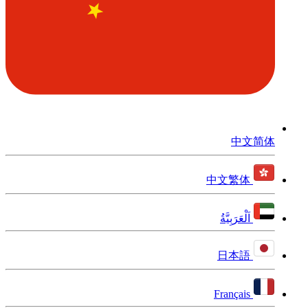
中文简体
中文繁体
اَلْعَرَبِيَّةُ
日本語
Français