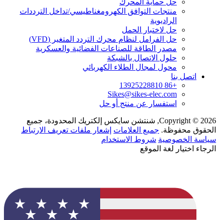
حل حماية المحرك
منتجات التوافق الكهرومغناطيسي/تداخل الترددات
الراديوية
حل لاختبار الحمل
حل الفرامل لنظام محرك التردد المتغير (VFD)
مصدر الطاقة للصناعات الفضائية والعسكرية
حلول الاتصال بالشبكة
محول لمجال الطلاء الكهربائي
اتصل بنا
+86 13925228810
Sikes@sikes-elec.com
استفسار عن منتج أو حل
Copyright © 2026, شنتشن سايكس إلكتريك المحدودة، جميع
الحقوق محفوظة.
جميع العلامات
إشعار ملفات تعريف الارتباط
سياسة الخصوصية
شروط الاستخدام
الرجاء اختيار لغة الموقع