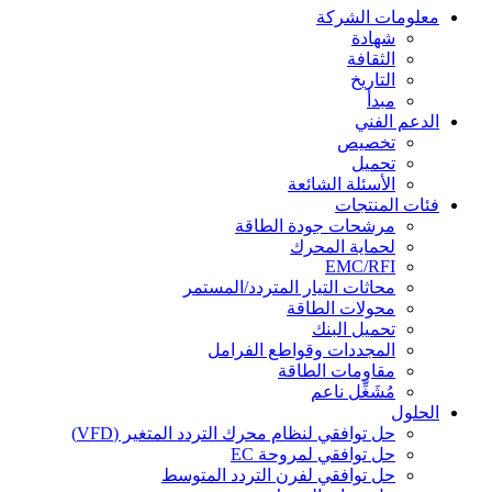
معلومات الشركة
شهادة
الثقافة
التاريخ
مبدأ
الدعم الفني
تخصيص
تحميل
الأسئلة الشائعة
فئات المنتجات
مرشحات جودة الطاقة
لحماية المحرك
EMC/RFI
محاثات التيار المتردد/المستمر
محولات الطاقة
تحميل البنك
المجددات وقواطع الفرامل
مقاومات الطاقة
مُشَغِّل ناعم
الحلول
حل توافقي لنظام محرك التردد المتغير (VFD)
حل توافقي لمروحة EC
حل توافقي لفرن التردد المتوسط