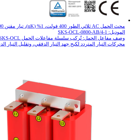
محث الحمل AC ثلاثي الطور 400 فولت، 1% (uK)، تيار مقنن 800 أمبير، 380 كيلوواط
الموديل: SKS-OCL-0800-AB/4-1
محركات التيار المتردد لكبح جهد التيار الدفقي، وتقليل التيار الدف