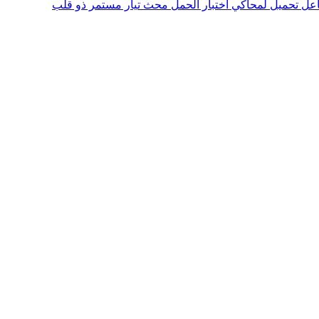
عل تحميل لمحاكي اختبار الحمل
محث تيار مستمر ذو قلب