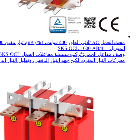
محث الحمل AC ثلاثي الطور 400 فولت، 1% (uK)، تيار مقنن 1600 أمبير، 630 كيلوواط
الموديل: SKS-OCL-1600-AB/4-1
محركات التيار المتردد لكبح جهد التيار الدفقي، وتقليل التيار الدف