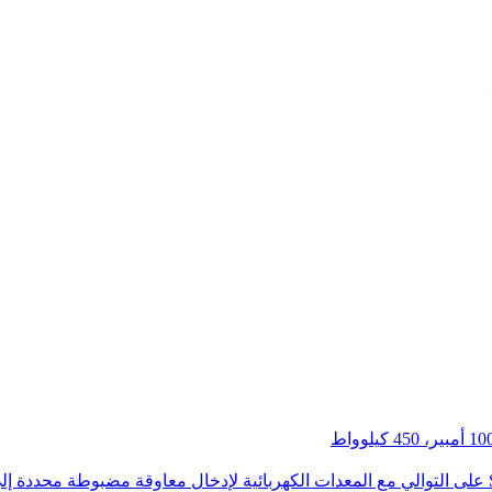
وصف مفاعل الحمل: تُركب سلسلة مفاعلات الحمل SKS-OCL على التوالي مع المعدات الكهربائية لإدخال