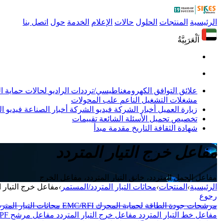
الرئيسية
المنتجات
الحلول
حالات
الإعلام
الخدمة
حول
اتصل بنا
اَلْعَرَبِيَّةُ
علائق التوافق الكهرومغناطيسي/ترددات الراديو
لحالات حماية 
مشغلات التشغيل الناعم
علب المحولات
زيارة العميل
أخبار الشركة
فيديو الشركة
أخبار الصناعة
فيديو ال
تخصيص
تحميل
الأسئلة الشائعة
تقييمات
شهادة
الثقافة
التاريخ
مقدمة
مبدأ
مفاعل خرج التيار المتردد
مفاعل الحمل المتردد، خانق التيار المتردد، مفاعل الخرج
الرئيسية
›
المنتجات
›
محاثات التيار المتردد/المستمر
›
مفاعل خرج التيار ا
رجوع
مرشحات جودة الطاقة
لحماية المحرك
EMC/RFI
محاثات التيار المتر
مفاعل خط التيار المتردد
مفاعل خرج التيار المتردد
مفاعل مرشح APF