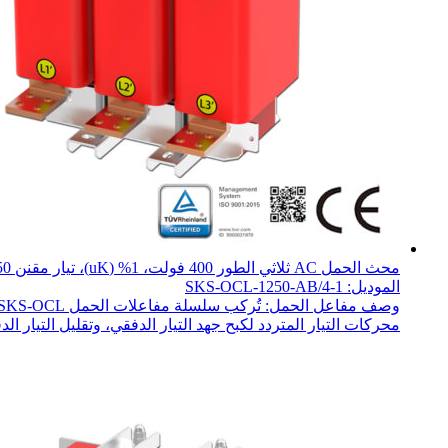
محث الحمل AC ثلاثي الطور 400 فولت، 1% (uK)، تيار مقنن 1250 أمبير، 550 كيلوواط
الموديل: SKS-OCL-1250-AB/4-1
محركات التيار المتردد لكبح جهد التيار الدفقي، وتقليل التيار الدف