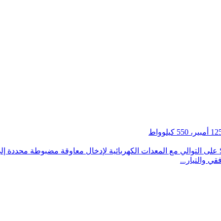
وصف مفاعل الحمل: تُركب سلسلة مفاعلات الحمل SKS-OCL على التوالي مع المعدات الكهربائية لإدخال
قي والتيار...