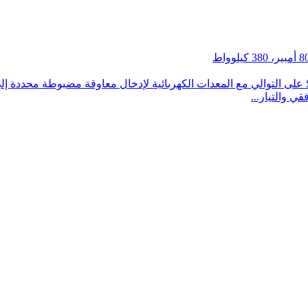
وصف مفاعل الحمل: تُركب سلسلة مفاعلات الحمل SKS-OCL على التوالي مع المعدات الكهربائية لإدخال
قي والتيار...