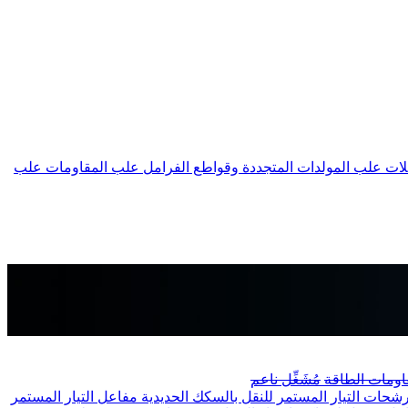
لات
علب المولدات المتجددة وقواطع الفرامل
علب المقاومات
علب
اومات الطاقة
مُشَغِّل ناعم
شحات التيار المستمر للنقل بالسكك الحديدية
مفاعل التيار المستمر