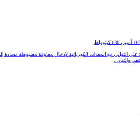
وصف مفاعل الحمل: تُركب سلسلة مفاعلات الحمل SKS-OCL على التوالي مع المعدات الكهربائية لإدخال
قي والتيار...