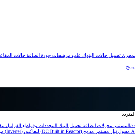
المحرك
تحميل حالات البنوك
علب مرشحات جودة الطاقة
حالات المفاع
منتج
لمتردد
دد/المستمر
محولات الطاقة
تحميل البنك
المجددات وقواطع الفرامل
مق
محول تيار مستمر مدمج (DC Built-in Reactor) للعاكس (Inverter)
مر