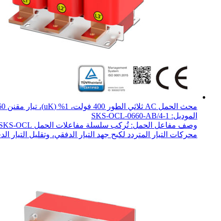
محث الحمل AC ثلاثي الطور 400 فولت، 1% (uK)، تيار مقنن 660 أمبير، 315 كيلوواط
الموديل: SKS-OCL-0660-AB/4-1
محركات التيار المتردد لكبح جهد التيار الدفقي، وتقليل التيار الدف