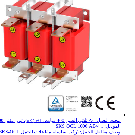
محث الحمل AC ثلاثي الطور 400 فولت، 1% (uK)، تيار مقنن 1000 أمبير، 450 كيلوواط
الموديل: SKS-OCL-1000-AB/4-1