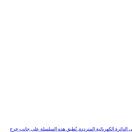
 معاوقة مضبوطة محددة إلى الدائرة الكهربائية المترددة. تُطبق هذه السلسلة على جانب خرج