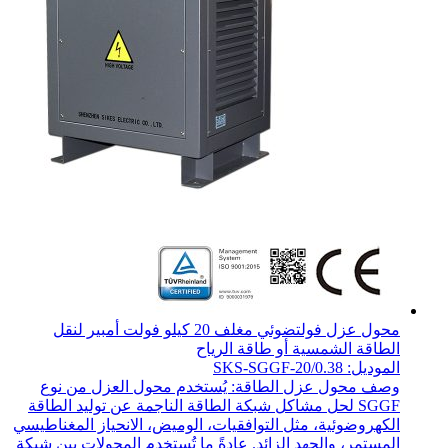
محول عزل فولتضوئي مغلف 20 كيلو فولت أمبير لنقل
الطاقة الشمسية أو طاقة الرياح
الموديل: SKS-SGGF-20/0.38
وصف محول عزل الطاقة: يُستخدم محول العزل من نوع
SGGF لحل مشاكل شبكة الطاقة الناجمة عن توليد الطاقة
الكهروضوئية، مثل التوافقيات، الوميض، الانحياز المغناطيسي
المستمر، والجهد الزائد. عادةً ما تُستخدم المحولات بين شبكة