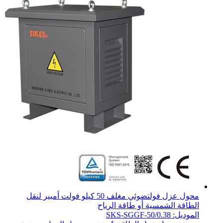
محول عزل فولتضوئي مغلف 50 كيلو فولت أمبير لنقل
الطاقة الشمسية أو طاقة الرياح
الموديل: SKS-SGGF-50/0.38