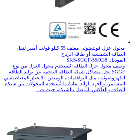
محول عزل فولتضوئي مغلف 55 كيلو فولت أمبير لنقل
الطاقة الشمسية أو طاقة الرياح
الموديل: SKS-SGGF-55/0.38
وصف محول عزل الطاقة: يُستخدم محول العزل من نوع
SGGF لحل مشاكل شبكة الطاقة الناجمة عن توليد الطاقة
الكهروضوئية، مثل التوافقيات، الوميض، الانحياز المغناطيسي
المستمر، والجهد الزائد. عادةً ما تُستخدم المحولات بين شبكة
الطاقة والعاكس المتصل بالشبكة، حيث ت...