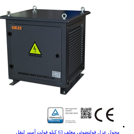
محول عزل فولتضوئي مغلف 63 كيلو فولت أمبير لنقل