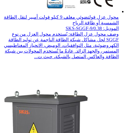
محول عزل فولتضوئي مغلف 9 كيلو فولت أمبير لنقل الطاقة
الشمسية أو طاقة الرياح
الموديل: SKS-SGGF-9/0.38
وصف محول عزل الطاقة: يُستخدم محول العزل من نوع
SGGF لحل مشاكل شبكة الطاقة الناجمة عن توليد الطاقة
الكهروضوئية، مثل التوافقيات، الوميض، الانحياز المغناطيسي
المستمر، والجهد الزائد. عادةً ما تُستخدم المحولات بين شبكة
الطاقة والعاكس المتصل بالشبكة، حيث ت...