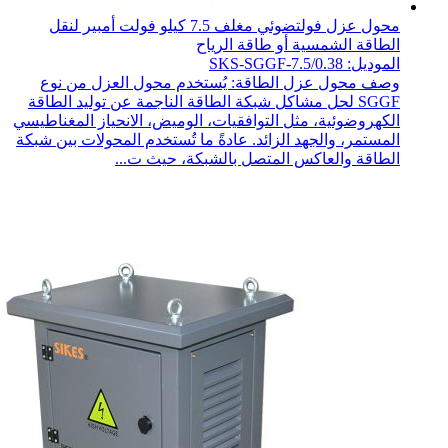
محول عزل فولتضوئي مغلف 7.5 كيلو فولت أمبير لنقل
الطاقة الشمسية أو طاقة الرياح
الموديل: SKS-SGGF-7.5/0.38
وصف محول عزل الطاقة: يُستخدم محول العزل من نوع
SGGF لحل مشاكل شبكة الطاقة الناجمة عن توليد الطاقة
الكهروضوئية، مثل التوافقيات، الوميض، الانحياز المغناطيسي
المستمر، والجهد الزائد. عادةً ما تُستخدم المحولات بين شبكة
الطاقة والعاكس المتصل بالشبكة، حيث ت...