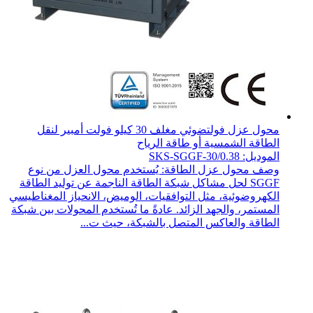
محول عزل فولتضوئي مغلف 30 كيلو فولت أمبير لنقل
الطاقة الشمسية أو طاقة الرياح
الموديل: SKS-SGGF-30/0.38
وصف محول عزل الطاقة: يُستخدم محول العزل من نوع
SGGF لحل مشاكل شبكة الطاقة الناجمة عن توليد الطاقة
الكهروضوئية، مثل التوافقيات، الوميض، الانحياز المغناطيسي
المستمر، والجهد الزائد. عادةً ما تُستخدم المحولات بين شبكة
الطاقة والعاكس المتصل بالشبكة، حيث ت...