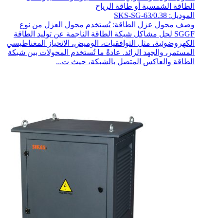
الطاقة الشمسية أو طاقة الرياح
الموديل: SKS-SG-63/0.38
وصف محول عزل الطاقة: يُستخدم محول العزل من نوع
SGGF لحل مشاكل شبكة الطاقة الناجمة عن توليد الطاقة
الكهروضوئية، مثل التوافقيات، الوميض، الانحياز المغناطيسي
المستمر، والجهد الزائد. عادةً ما تُستخدم المحولات بين شبكة
الطاقة والعاكس المتصل بالشبكة، حيث ت...