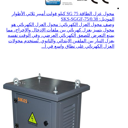
محول عزل الطاقة SG 75 كيلو فولت أمبير ثلاثي الأطوار
الموديل: SKS-SGGF-75/0.38
وصف محول العزل الكهربائي: محول العزل الكهربائي هو
محول يتميز بعزل كهربائي بين ملفات الإدخال والإخراج، مما
يمنع التعرض للصعق الكهربائي العرضي، وفي الوقت نفسه
يعزل التيار بين الملفين الابتدائي والثانوي. تُستخدم محولات
العزل الكهربائي على نطاق واسع في ا...