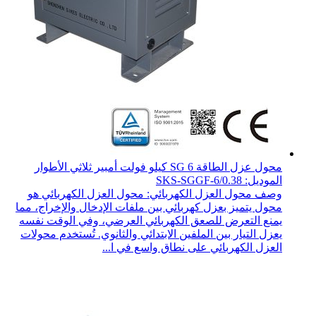
محول عزل الطاقة SG 6 كيلو فولت أمبير ثلاثي الأطوار
الموديل: SKS-SGGF-6/0.38
وصف محول العزل الكهربائي: محول العزل الكهربائي هو
محول يتميز بعزل كهربائي بين ملفات الإدخال والإخراج، مما
يمنع التعرض للصعق الكهربائي العرضي، وفي الوقت نفسه
يعزل التيار بين الملفين الابتدائي والثانوي. تُستخدم محولات
العزل الكهربائي على نطاق واسع في ا...