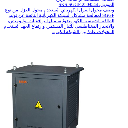
الموديل: SKS-SGGF-250/0.44
وصف محول العزل الكهربائي: يُستخدم محول العزل من نوع
SGGF لمعالجة مشاكل الشبكة الكهربائية الناتجة عن توليد
الطاقة الشمسية الكهروضوئية، مثل التوافقيات، والوميض،
والانحياز المغناطيسي للتيار المستمر، وارتفاع الجهد. تُستخدم
المحولات عادةً بين الشبكة الكهر...