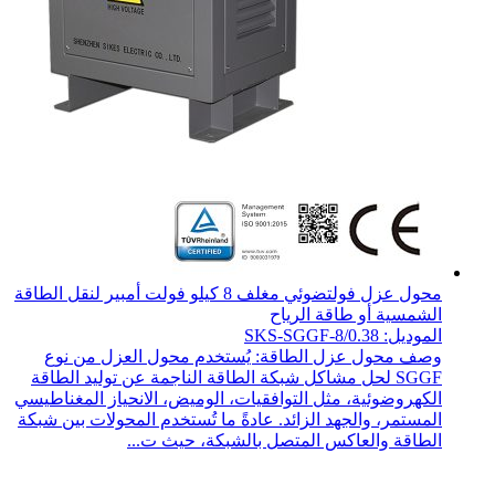
محول عزل فولتضوئي مغلف 8 كيلو فولت أمبير لنقل الطاقة
الشمسية أو طاقة الرياح
الموديل: SKS-SGGF-8/0.38
وصف محول عزل الطاقة: يُستخدم محول العزل من نوع
SGGF لحل مشاكل شبكة الطاقة الناجمة عن توليد الطاقة
الكهروضوئية، مثل التوافقيات، الوميض، الانحياز المغناطيسي
المستمر، والجهد الزائد. عادةً ما تُستخدم المحولات بين شبكة
الطاقة والعاكس المتصل بالشبكة، حيث ت...