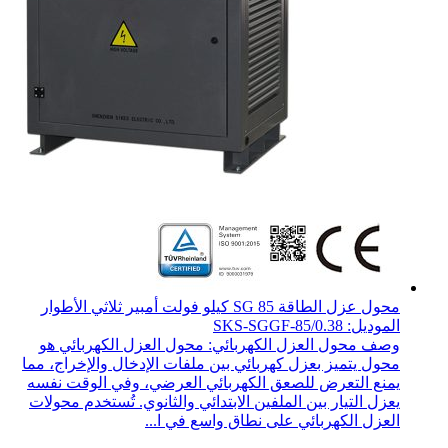
محول عزل الطاقة SG 85 كيلو فولت أمبير ثلاثي الأطوار
الموديل: SKS-SGGF-85/0.38
وصف محول العزل الكهربائي: محول العزل الكهربائي هو
محول يتميز بعزل كهربائي بين ملفات الإدخال والإخراج، مما
يمنع التعرض للصعق الكهربائي العرضي، وفي الوقت نفسه
يعزل التيار بين الملفين الابتدائي والثانوي. تُستخدم محولات
العزل الكهربائي على نطاق واسع في ا...