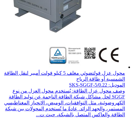
محول عزل فولتضوئي مغلف 5 كيلو فولت أمبير لنقل الطاقة
الشمسية أو طاقة الرياح
الموديل: SKS-SGGF-5/0.22
وصف محول عزل الطاقة: يُستخدم محول العزل من نوع
SGGF لحل مشاكل شبكة الطاقة الناجمة عن توليد الطاقة
الكهروضوئية، مثل التوافقيات، الوميض، الانحياز المغناطيسي
المستمر، والجهد الزائد. عادةً ما تُستخدم المحولات بين شبكة
الطاقة والعاكس المتصل بالشبكة، حيث ت...