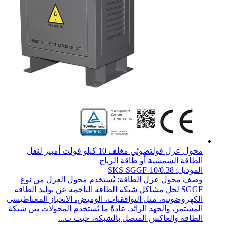
محول عزل فولتضوئي مغلف 10 كيلو فولت أمبير لنقل
الطاقة الشمسية أو طاقة الرياح
الموديل: SKS-SGGF-10/0.38
وصف محول عزل الطاقة: يُستخدم محول العزل من نوع
SGGF لحل مشاكل شبكة الطاقة الناجمة عن توليد الطاقة
الكهروضوئية، مثل التوافقيات، الوميض، الانحياز المغناطيسي
المستمر، والجهد الزائد. عادةً ما تُستخدم المحولات بين شبكة
الطاقة والعاكس المتصل بالشبكة، حيث ت...