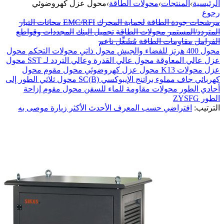
الرئيسية
›
المنتجات
›
محولات الطاقة
›
محول عزل كهروضوئي
رجوع
مرشحات جودة الطاقة
لحماية المحرك
EMC/RFI
محاثات التيار
المتردد/المستمر
محولات الطاقة
تحميل البنك
المجددات وقواطع
الفرامل
مقاومات الطاقة
مُشَغِّل ناعم
محول 400 هرتز للفضاء والجيش
محول ذاتي
محولات التحكم
محول
عزل عالي المعاوقة
محول عالي القدرة وعالي التردد لـ SST
محول
عزل
محولات K13
محول عزل كهروضوئي
محول مقوم
محول
كهربائي جاف مملوء براتنج الإيبوكسي SC(B)
محول ثلاثي الطور إلى
أحادي الطور
محولات مقاومة للماء للسفن
محول مقوم إزاحة
الطور ZYSFG
الترتيب:
افتراضي
حسب المعرف
الأحدث
الأكثر زيارة
موصى به