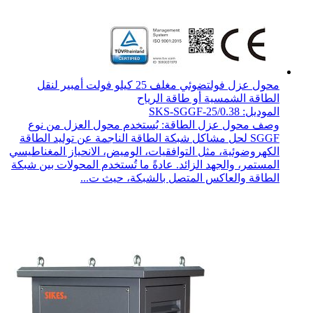
محول عزل فولتضوئي مغلف 25 كيلو فولت أمبير لنقل
الطاقة الشمسية أو طاقة الرياح
الموديل: SKS-SGGF-25/0.38
وصف محول عزل الطاقة: يُستخدم محول العزل من نوع
SGGF لحل مشاكل شبكة الطاقة الناجمة عن توليد الطاقة
الكهروضوئية، مثل التوافقيات، الوميض، الانحياز المغناطيسي
المستمر، والجهد الزائد. عادةً ما تُستخدم المحولات بين شبكة
الطاقة والعاكس المتصل بالشبكة، حيث ت...