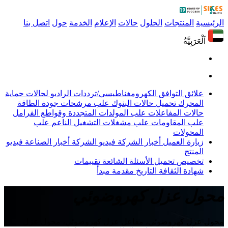
الرئيسية
المنتجات
الحلول
حالات
الإعلام
الخدمة
حول
اتصل بنا
اَلْعَرَبِيَّةُ
علائق التوافق الكهرومغناطيسي/ترددات الراديو
لحالات حماية
المحرك
تحميل حالات البنوك
علب مرشحات جودة الطاقة
حالات المفاعلات
علب المولدات المتجددة وقواطع الفرامل
علب المقاومات
علب مشغلات التشغيل الناعم
علب
المحولات
زيارة العميل
أخبار الشركة
فيديو الشركة
أخبار الصناعة
فيديو
المنتج
تخصيص
تحميل
الأسئلة الشائعة
تقييمات
شهادة
الثقافة
التاريخ
مقدمة
مبدأ
محول عزل كهروضوئي
محول عزل كهروضوئي، مفاعل عزل كهروضوئي، محول عزل