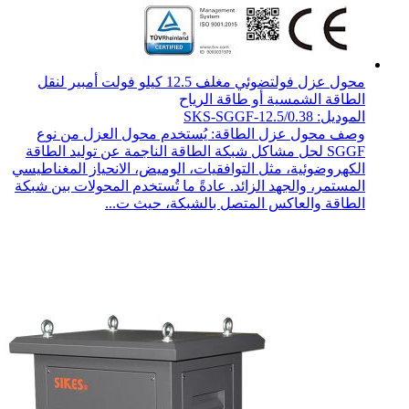
محول عزل فولتضوئي مغلف 12.5 كيلو فولت أمبير لنقل
الطاقة الشمسية أو طاقة الرياح
الموديل: SKS-SGGF-12.5/0.38
وصف محول عزل الطاقة: يُستخدم محول العزل من نوع
SGGF لحل مشاكل شبكة الطاقة الناجمة عن توليد الطاقة
الكهروضوئية، مثل التوافقيات، الوميض، الانحياز المغناطيسي
المستمر، والجهد الزائد. عادةً ما تُستخدم المحولات بين شبكة
الطاقة والعاكس المتصل بالشبكة، حيث ت...