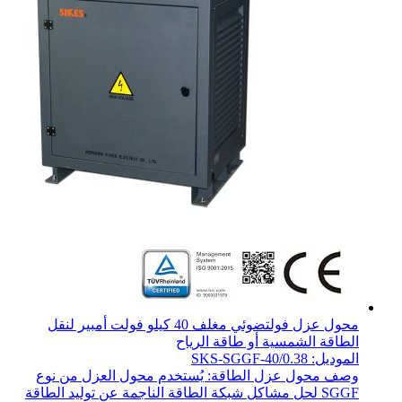
محول عزل فولتضوئي مغلف 40 كيلو فولت أمبير لنقل
الطاقة الشمسية أو طاقة الرياح
الموديل: SKS-SGGF-40/0.38
وصف محول عزل الطاقة: يُستخدم محول العزل من نوع
SGGF لحل مشاكل شبكة الطاقة الناجمة عن توليد الطاقة