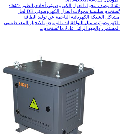
<h4>وصف محول العزل الكهروضوئي أحادي الطور:</h4>
تُستخدم سلسلة محولات العزل الكهروضوئي DK لحل
مشاكل الشبكة الكهربائية الناجمة عن توليد الطاقة
الكهروضوئية، مثل التوافقيات، الوميض، الانحياز المغناطيسي
المستمر، والجهد الزائد. عادةً ما تُستخدم...