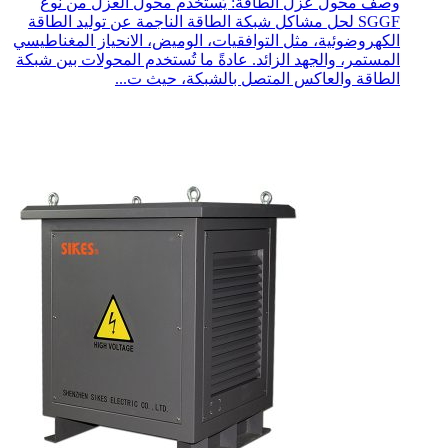
وصف محول عزل الطاقة: يُستخدم محول العزل من نوع
SGGF لحل مشاكل شبكة الطاقة الناجمة عن توليد الطاقة
الكهروضوئية، مثل التوافقيات، الوميض، الانحياز المغناطيسي
المستمر، والجهد الزائد. عادةً ما تُستخدم المحولات بين شبكة
الطاقة والعاكس المتصل بالشبكة، حيث ت...