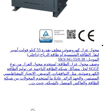
محول عزل كهروضوئي مغلف بقدرة 55 كيلو فولت أمبير
لنقل الطاقة الشمسية أو طاقة الرياح (داخلي)
الموديل: SKS-SG-55/0.38
وصف محول عزل الطاقة: يُستخدم محول العزل من نوع
SGGF لحل مشاكل شبكة الطاقة الناجمة عن توليد الطاقة
الكهروضوئية، مثل التوافقيات، الوميض، الانحياز المغناطيسي
المستمر، والجهد الزائد. عادةً ما تُستخدم المحولات بين شبكة
الطاقة والعاكس المتصل بالشبكة، حيث ت...