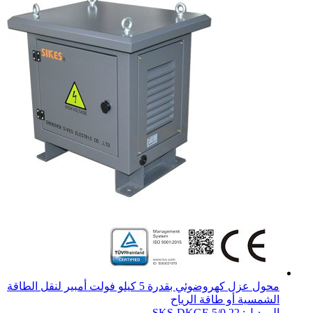
محول عزل كهروضوئي بقدرة 5 كيلو فولت أمبير لنقل الطاقة
الشمسية أو طاقة الرياح
الموديل: SKS-DKGF-5/0.22