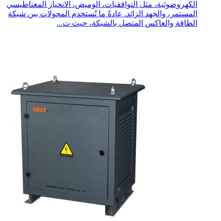
الكهروضوئية، مثل التوافقيات، الوميض، الانحياز المغناطيسي
المستمر، والجهد الزائد. عادةً ما تُستخدم المحولات بين شبكة
الطاقة والعاكس المتصل بالشبكة، حيث ت...