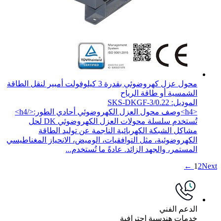
محول عزل كهروضوئي بقدرة 3 كيلوفولت أمبير لنقل الطاقة
الشمسية أو طاقة الرياح
الموديل: SKS-DKGF-3/0.22
<h4>وصف محول العزل الكهروضوئي أحادي الطور:</h4>
تُستخدم سلسلة محولات العزل الكهروضوئي DK لحل
مشاكل الشبكة الكهربائية الناجمة عن توليد الطاقة
الكهروضوئية، مثل التوافقيات، الوميض، الانحياز المغناطيسي
المستمر، والجهد الزائد. عادةً ما تُستخدم...
1
2
Next ←
الدعم الفني
خدمات هندسية احترافية