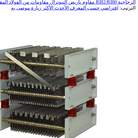
الزجاجية RI82/RI80
مقاوم تأريض النيوترال
مقاومات من الفولاذ المق
الترتيب:
افتراضي
حسب المعرف
الأحدث
الأكثر زيارة
موصى به