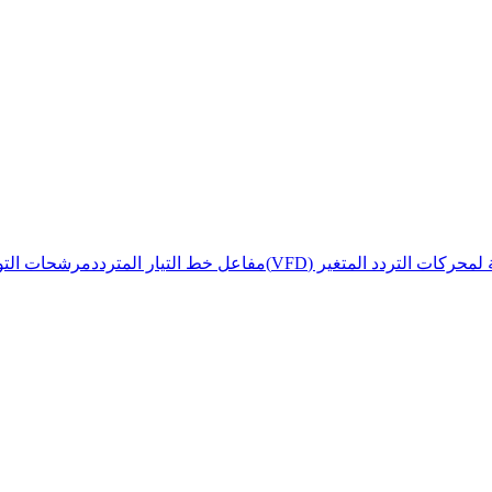
حركات التردد المتغير (VFD)
مفاعل خط التيار المتردد
مرشحات التوا