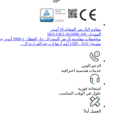
مقاوم التأريض المحايد 18 أمبير
الموديل: SKS-GR3-18/200R-10S
مئوية): 0.01 – 1500 أوم ارتفاع درجة الحرارة: ال...
الدعم الفني
خدمات هندسية احترافية
استجابة فورية
حلول في الوقت المناسب
العميل أولاً