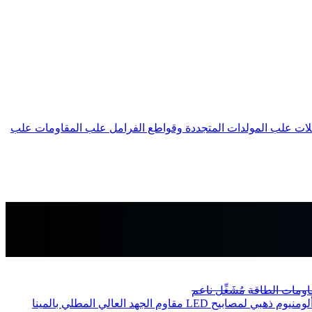
لات
علب المولدات المتجددة وقواطع الفرامل
علب المقاومات
علب
اومات الطاقة
مُشَغِّل ناعم
منيوم ذهبي لمصابيح LED
مقاوم الجهد العالي المطلي بالمينا