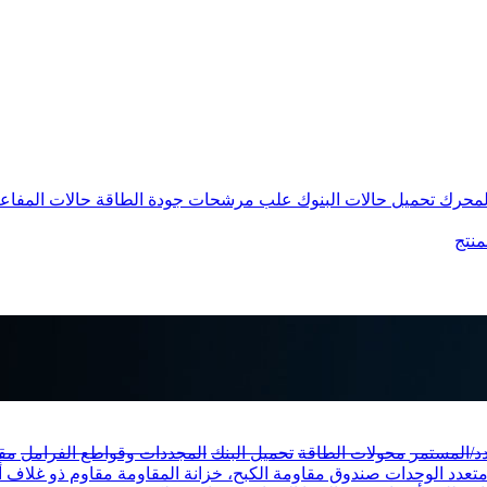
المحرك
تحميل حالات البنوك
علب مرشحات جودة الطاقة
حالات المفاع
منتج
دد/المستمر
محولات الطاقة
تحميل البنك
المجددات وقواطع الفرامل
مق
متعدد الوحدات
صندوق مقاومة الكبح، خزانة المقاومة
مقاوم ذو غلاف ألو