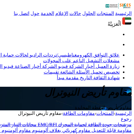
الرئيسية
المنتجات
الحلول
حالات
الإعلام
الخدمة
حول
اتصل بنا
اَلْعَرَبِيَّةُ
علائق التوافق الكهرومغناطيسي/ترددات الراديو
لحالات حماية 
مشغلات التشغيل الناعم
علب المحولات
زيارة العميل
أخبار الشركة
فيديو الشركة
أخبار الصناعة
فيديو ال
تخصيص
تحميل
الأسئلة الشائعة
تقييمات
شهادة
الثقافة
التاريخ
مقدمة
مبدأ
مقاوم تأريض النيوترال
مقاوم تأريض النقطة المحايدة
الرئيسية
›
المنتجات
›
مقاومات الطاقة
›
مقاوم تأريض النيوترال
رجوع
مرشحات جودة الطاقة
لحماية المحرك
EMC/RFI
محاثات التيار المتر
مقاومة قابلة للتعديل
مقاوم كهربائي بغلاف ألومنيوم
مقاوم ألومنيوم 