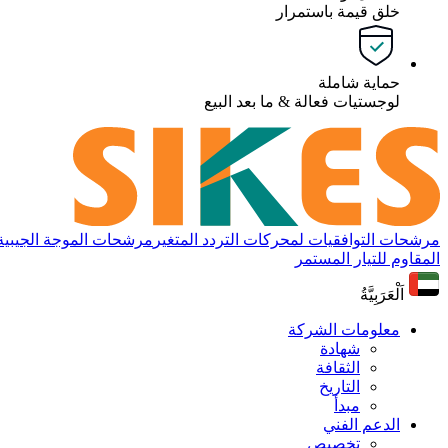
خلق قيمة باستمرار
حماية شاملة
لوجستيات فعالة & ما بعد البيع
مرشحات التوافقيات لمحركات التردد المتغير
مرشحات الموجة الجيبية لم
المقاوم للتيار المستمر
اَلْعَرَبِيَّةُ
معلومات الشركة
شهادة
الثقافة
التاريخ
مبدأ
الدعم الفني
تخصيص