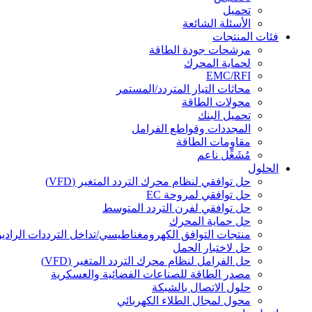
تحميل
الأسئلة الشائعة
فئات المنتجات
مرشحات جودة الطاقة
لحماية المحرك
EMC/RFI
محاثات التيار المتردد/المستمر
محولات الطاقة
تحميل البنك
المجددات وقواطع الفرامل
مقاومات الطاقة
مُشَغِّل ناعم
الحلول
حل توافقي لنظام محرك التردد المتغير (VFD)
حل توافقي لمروحة EC
حل توافقي لفرن التردد المتوسط
حل حماية المحرك
منتجات التوافق الكهرومغناطيسي/تداخل الترددات الراديو
حل لاختبار الحمل
حل الفرامل لنظام محرك التردد المتغير (VFD)
مصدر الطاقة للصناعات الفضائية والعسكرية
حلول الاتصال بالشبكة
محول لمجال الطلاء الكهربائي