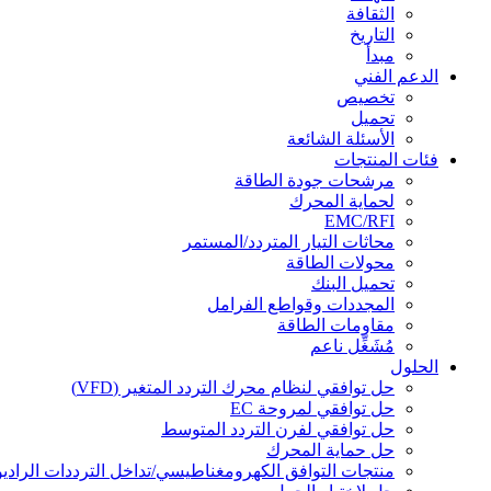
الثقافة
التاريخ
مبدأ
الدعم الفني
تخصيص
تحميل
الأسئلة الشائعة
فئات المنتجات
مرشحات جودة الطاقة
لحماية المحرك
EMC/RFI
محاثات التيار المتردد/المستمر
محولات الطاقة
تحميل البنك
المجددات وقواطع الفرامل
مقاومات الطاقة
مُشَغِّل ناعم
الحلول
حل توافقي لنظام محرك التردد المتغير (VFD)
حل توافقي لمروحة EC
حل توافقي لفرن التردد المتوسط
حل حماية المحرك
منتجات التوافق الكهرومغناطيسي/تداخل الترددات الراديو