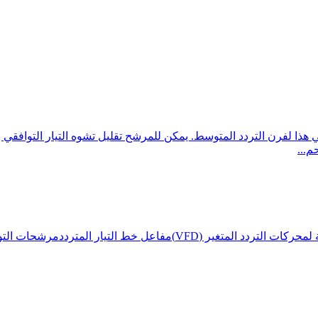
ذا لفرن التردد المتوسط. يمكن للمرشح تقليل تشوه التيار التوافقي
م...
حركات التردد المتغير (VFD)
مفاعل خط التيار المتردد
مرشحات التوا