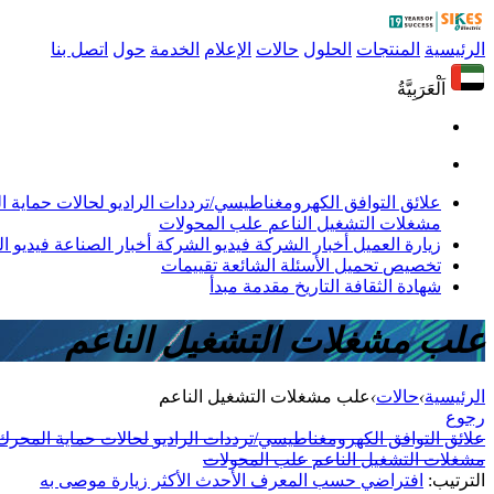
الرئيسية
المنتجات
الحلول
حالات
الإعلام
الخدمة
حول
اتصل بنا
اَلْعَرَبِيَّةُ
علائق التوافق الكهرومغناطيسي/ترددات الراديو
لحالات حماية 
مشغلات التشغيل الناعم
علب المحولات
زيارة العميل
أخبار الشركة
فيديو الشركة
أخبار الصناعة
فيديو ال
تخصيص
تحميل
الأسئلة الشائعة
تقييمات
شهادة
الثقافة
التاريخ
مقدمة
مبدأ
علب مشغلات التشغيل الناعم
الرئيسية
›
حالات
›
علب مشغلات التشغيل الناعم
رجوع
علائق التوافق الكهرومغناطيسي/ترددات الراديو
لحالات حماية المحرك
مشغلات التشغيل الناعم
علب المحولات
الترتيب:
افتراضي
حسب المعرف
الأحدث
الأكثر زيارة
موصى به