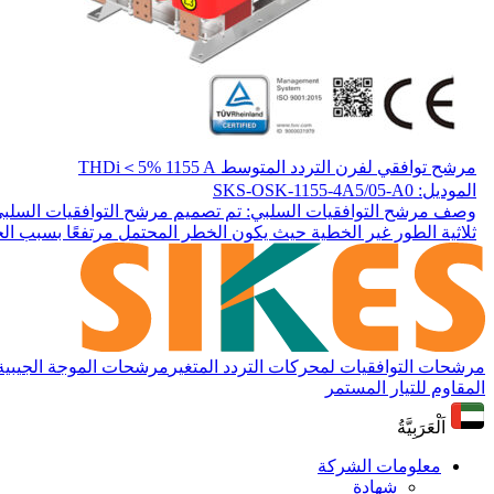
مرشح توافقي لفرن التردد المتوسط THDi＜5% 1155 A
الموديل: SKS-OSK-1155-4A5/05-A0
وصف مرشح التوافقيات السلبي: تم تصميم مرشح التوافقيات السلبي ه
ثلاثية الطور غير الخطية حيث يكون الخطر المحتمل مرتفعًا بسبب الح
مرشحات التوافقيات لمحركات التردد المتغير
مرشحات الموجة الجيبية لم
المقاوم للتيار المستمر
اَلْعَرَبِيَّةُ
معلومات الشركة
شهادة