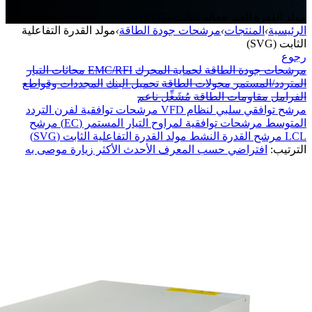
مولد القدرة الغير فعالة الثابت (SVG)
الرئيسية
›
المنتجات
›
مرشحات جودة الطاقة
›
مولد القدرة التفاعلية
الثابت (SVG)
رجوع
مرشحات جودة الطاقة
لحماية المحرك
EMC/RFI
محاثات التيار
المتردد/المستمر
محولات الطاقة
تحميل البنك
المجددات وقواطع
الفرامل
مقاومات الطاقة
مُشَغِّل ناعم
مرشح توافقي سلبي لنظام VFD
مرشحات توافقية لفرن التردد
المتوسط
مرشحات توافقية لمراوح التيار المستمر (EC)
مرشح
LCL
مرشح القدرة النشط
مولد القدرة التفاعلية الثابت (SVG)
الترتيب:
افتراضي
حسب المعرف
الأحدث
الأكثر زيارة
موصى به