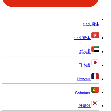
中文简体
中文繁体
اَلْعَرَبِيَّةُ
日本語
Français
Português
한국어