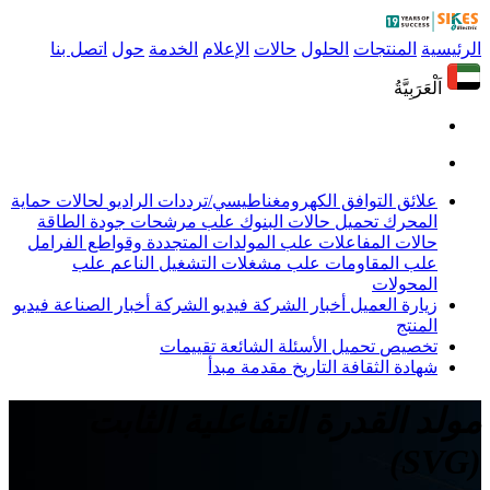
الرئيسية
المنتجات
الحلول
حالات
الإعلام
الخدمة
حول
اتصل بنا
اَلْعَرَبِيَّةُ
علائق التوافق الكهرومغناطيسي/ترددات الراديو
لحالات حماية
المحرك
تحميل حالات البنوك
علب مرشحات جودة الطاقة
حالات المفاعلات
علب المولدات المتجددة وقواطع الفرامل
علب المقاومات
علب مشغلات التشغيل الناعم
علب
المحولات
زيارة العميل
أخبار الشركة
فيديو الشركة
أخبار الصناعة
فيديو
المنتج
تخصيص
تحميل
الأسئلة الشائعة
تقييمات
شهادة
الثقافة
التاريخ
مقدمة
مبدأ
مولد القدرة التفاعلية الثابت
(SVG)