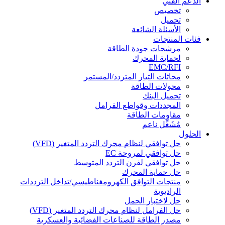
الدعم الفني
تخصيص
تحميل
الأسئلة الشائعة
فئات المنتجات
مرشحات جودة الطاقة
لحماية المحرك
EMC/RFI
محاثات التيار المتردد/المستمر
محولات الطاقة
تحميل البنك
المجددات وقواطع الفرامل
مقاومات الطاقة
مُشَغِّل ناعم
الحلول
حل توافقي لنظام محرك التردد المتغير (VFD)
حل توافقي لمروحة EC
حل توافقي لفرن التردد المتوسط
حل حماية المحرك
منتجات التوافق الكهرومغناطيسي/تداخل الترددات
الراديوية
حل لاختبار الحمل
حل الفرامل لنظام محرك التردد المتغير (VFD)
مصدر الطاقة للصناعات الفضائية والعسكرية