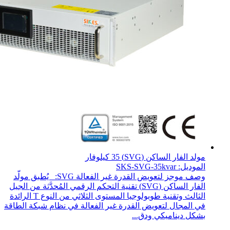
مولد الفار الساكن (SVG) 35 كيلوفار
الموديل: SKS-SVG-35kvar
وصف موجز لتعويض القدرة غير الفعالة SVG: يُطبق مولّد
الفار الساكن (SVG) تقنية التحكم الرقمي المُحدَّثة من الجيل
الثالث وتقنية طوبولوجيا المستوى الثلاثي من النوع T الرائدة
في المجال لتعويض القدرة غير الفعالة في نظام شبكة الطاقة
بشكل ديناميكي ودق...