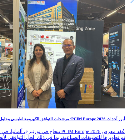
أبرز أحداث PCIM Europe 2026: مرشحات التوافق الكهرومغناطيسي وحلول تخفيف التوافقيات
تم تطويرها للتطبيقات الصناعية، بما في ذلك الحل التوافقي لأن