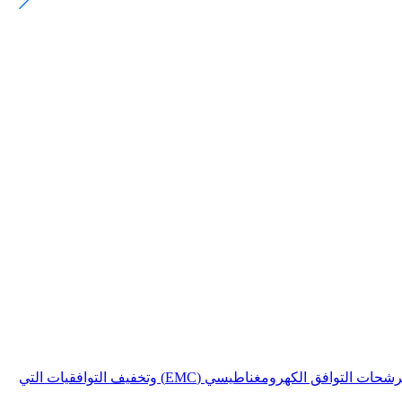
عُقد معرض PCIM Europe 2026 بنجاح في نورنبرغ، ألمانيا، في الفترة من 9 إلى 11 يونيو 2026. وخلال المعرض، قدمت شركتنا حلول مرشحات التوافق الكهرومغناطيسي (EMC) وتخفيف التوافقيات التي