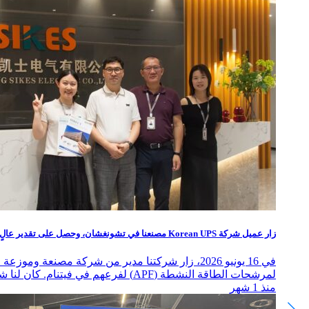
زار عميل شركة Korean UPS مصنعنا في تشونغشان، وحصل على تقدير عالٍ للتميز المهني
لمرشحات الطاقة النشطة (APF) لفرعهم في فيتنام. كان لنا شرف أن نكون ...
منذ 1 شهر