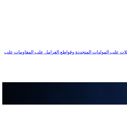
لات
علب المولدات المتجددة وقواطع الفرامل
علب المقاومات
علب