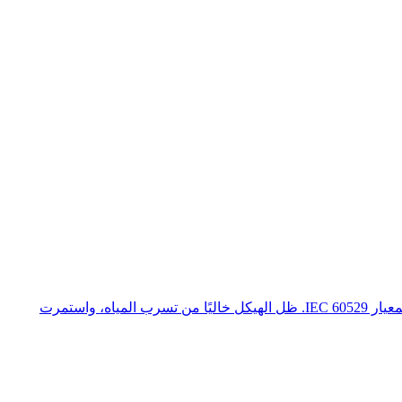
اجتاز خزانة المقاومات المصنوعة من الفولاذ المقاوم للصدأ SIKES (10 كيلوواط، 16 أوم، IP65) اختبار مقاومة الماء IPX5 بنجاح وفقًا لمعيار IEC 60529. ظل الهيكل خاليًا من تسرب المياه، واستمرت