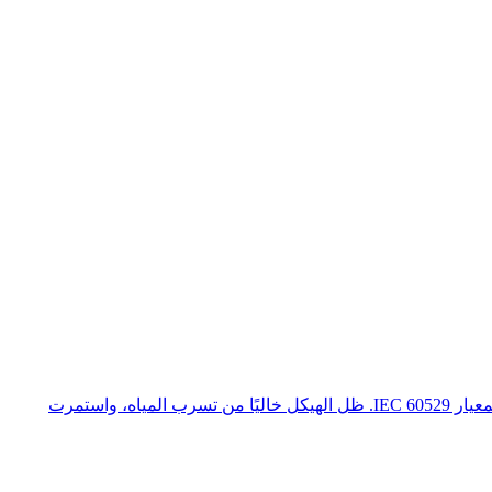
اجتاز خزانة المقاومات المصنوعة من الفولاذ المقاوم للصدأ SIKES (10 كيلوواط، 16 أوم، IP65) اختبار مقاومة الماء IPX5 بنجاح وفقًا لمعيار IEC 60529. ظل الهيكل خاليًا من تسرب المياه، واستمرت