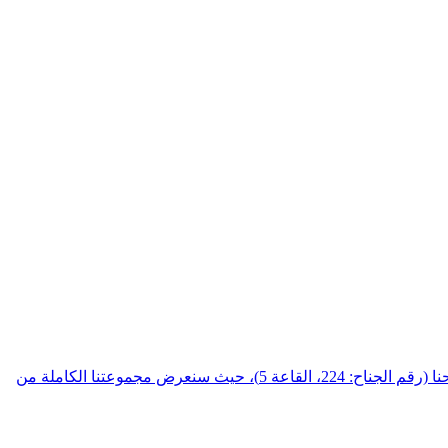
عزيزي العميل، نحن ندعوكم بكل ترحاب لزيارة معرض PCIM القادم (9-11 يونيو، مركز نورمبرغ للمعارض، ألمانيا). نُرحب بكم في جناحنا (رقم الجناح: 224، القاعة 5)، حيث سنعرض مجموعتنا الكاملة من