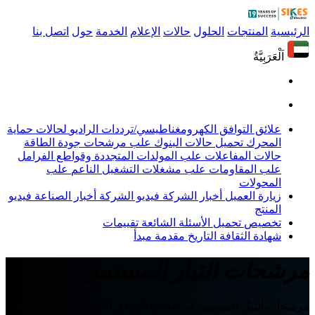
الرئيسية
المنتجات
الحلول
حالات
الإعلام
الخدمة
حول
اتصل بنا
اَلْعَرَبِيَّةُ
علائق التوافق الكهرومغناطيسي/ترددات الراديو
لحالات حماية
المحرك
تحميل حالات البنوك
علب مرشحات جودة الطاقة
حالات المفاعلات
علب المولدات المتجددة وقواطع الفرامل
علب المقاومات
علب مشغلات التشغيل الناعم
علب
المحولات
زيارة العميل
أخبار الشركة
فيديو الشركة
أخبار الصناعة
فيديو
المنتج
تخصيص
تحميل
الأسئلة الشائعة
تقييمات
شهادة
الثقافة
التاريخ
مقدمة
مبدأ
مرشحات التيار المستمر
مرشحات التيار المستمر، مرشحات التوافق الكهرومغناطيسي/