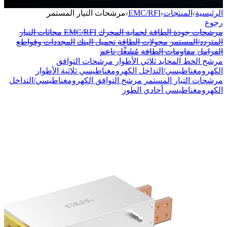
التداخل الكهرومغناطيسي للتيار المستمر
الرئيسية
›
المنتجات
›
EMC/RFI
›
مرشحات التيار المستمر
رجوع
مرشحات جودة الطاقة
لحماية المحرك
EMC/RFI
محاثات التيار
المتردد/المستمر
محولات الطاقة
تحميل البنك
المجددات وقواطع
الفرامل
مقاومات الطاقة
مُشَغِّل ناعم
مرشح الخط المحايد ثلاثي الأطوار
مرشحات التوافق
الكهرومغناطيسي/التداخل الكهرومغناطيسي ثلاثية الأطوار
مرشحات التيار المستمر
مرشح التوافق الكهرومغناطيسي/التداخل
الكهرومغناطيسي أحادي الطور