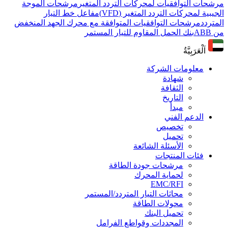
مرشحات التوافقيات لمحركات التردد المتغير
مرشحات الموجة
الجيبية لمحركات التردد المتغير (VFD)
مفاعل خط التيار
المتردد
مرشحات التوافقيات المتوافقة مع محرك الجهد المنخفض
من ABB
بنك الحمل المقاوم للتيار المستمر
اَلْعَرَبِيَّةُ
معلومات الشركة
شهادة
الثقافة
التاريخ
مبدأ
الدعم الفني
تخصيص
تحميل
الأسئلة الشائعة
فئات المنتجات
مرشحات جودة الطاقة
لحماية المحرك
EMC/RFI
محاثات التيار المتردد/المستمر
محولات الطاقة
تحميل البنك
المجددات وقواطع الفرامل