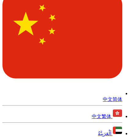
中文简体
中文繁体
اَلْعَرَبِيَّةُ