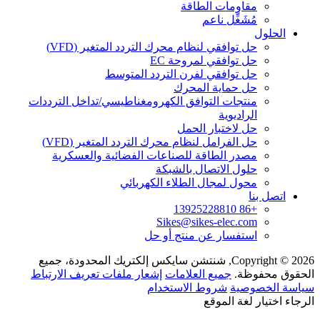
مقاومات الطاقة
مُشَغِّل ناعم
الحلول
حل توافقي لنظام محرك التردد المتغير (VFD)
حل توافقي لمروحة EC
حل توافقي لفرن التردد المتوسط
حل حماية المحرك
منتجات التوافق الكهرومغناطيسي/تداخل الترددات
الراديوية
حل لاختبار الحمل
حل الفرامل لنظام محرك التردد المتغير (VFD)
مصدر الطاقة للصناعات الفضائية والعسكرية
حلول الاتصال بالشبكة
محول لمجال الطلاء الكهربائي
اتصل بنا
+86 13925228810
Sikes@sikes-elec.com
استفسار عن منتج أو حل
Copyright © 2026, شنتشن سايكس إلكتريك المحدودة، جميع
الحقوق محفوظة.
جميع العلامات
إشعار ملفات تعريف الارتباط
سياسة الخصوصية
شروط الاستخدام
الرجاء اختيار لغة الموقع