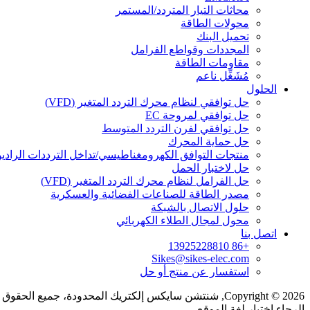
محاثات التيار المتردد/المستمر
محولات الطاقة
تحميل البنك
المجددات وقواطع الفرامل
مقاومات الطاقة
مُشَغِّل ناعم
الحلول
حل توافقي لنظام محرك التردد المتغير (VFD)
حل توافقي لمروحة EC
حل توافقي لفرن التردد المتوسط
حل حماية المحرك
منتجات التوافق الكهرومغناطيسي/تداخل الترددات الراديو
حل لاختبار الحمل
حل الفرامل لنظام محرك التردد المتغير (VFD)
مصدر الطاقة للصناعات الفضائية والعسكرية
حلول الاتصال بالشبكة
محول لمجال الطلاء الكهربائي
اتصل بنا
+86 13925228810
Sikes@sikes-elec.com
استفسار عن منتج أو حل
Copyright © 2026, شنتشن سايكس إلكتريك المحدودة، جميع الحقوق محفوظة.
الرجاء اختيار لغة الموقع