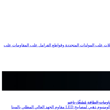
لات
علب المولدات المتجددة وقواطع الفرامل
علب المقاومات
علب
اومات الطاقة
مُشَغِّل ناعم
منيوم ذهبي لمصابيح LED
مقاوم الجهد العالي المطلي بالمينا