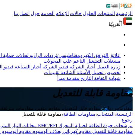
الرئيسية
المنتجات
الحلول
حالات
الإعلام
الخدمة
حول
اتصل بنا
اَلْعَرَبِيَّةُ
علائق التوافق الكهرومغناطيسي/ترددات الراديو
لحالات حماية 
مشغلات التشغيل الناعم
علب المحولات
زيارة العميل
أخبار الشركة
فيديو الشركة
أخبار الصناعة
فيديو ال
تخصيص
تحميل
الأسئلة الشائعة
تقييمات
شهادة
الثقافة
التاريخ
مقدمة
مبدأ
مقاومة قابلة للتعديل
مقاومات دوارة، مقاوم قابل للتعديل، مقاوم متغير، مقاومات منزلقة، Sikes
الرئيسية
›
المنتجات
›
مقاومات الطاقة
›
مقاومة قابلة للتعديل
رجوع
مرشحات جودة الطاقة
لحماية المحرك
EMC/RFI
محاثات التيار المتر
مقاومة قابلة للتعديل
مقاوم كهربائي بغلاف ألومنيوم
مقاوم ألومنيوم 