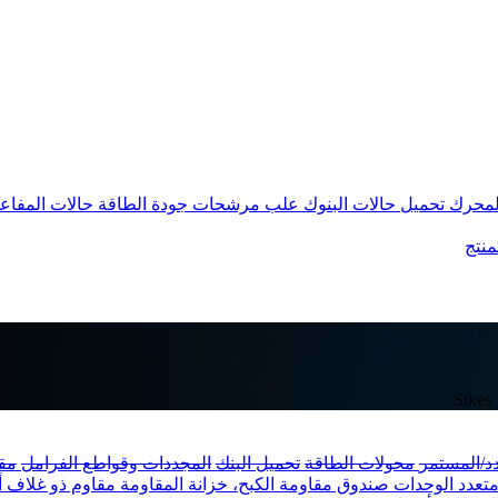
المحرك
تحميل حالات البنوك
علب مرشحات جودة الطاقة
حالات المفاع
منتج
دد/المستمر
محولات الطاقة
تحميل البنك
المجددات وقواطع الفرامل
مق
متعدد الوحدات
صندوق مقاومة الكبح، خزانة المقاومة
مقاوم ذو غلاف ألو