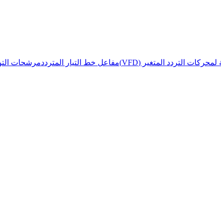
حركات التردد المتغير (VFD)
مفاعل خط التيار المتردد
مرشحات التوا