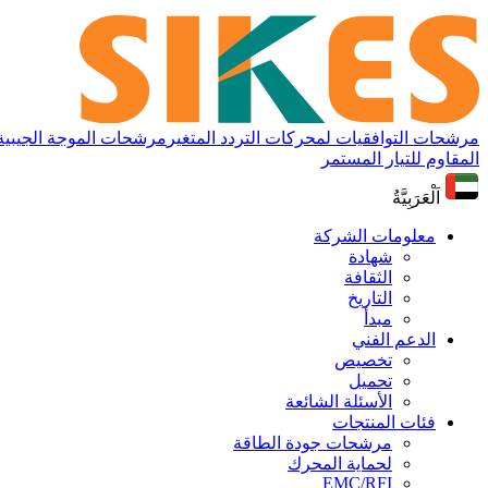
مرشحات التوافقيات لمحركات التردد المتغير
مرشحات الموجة الجيبية لم
المقاوم للتيار المستمر
اَلْعَرَبِيَّةُ
معلومات الشركة
شهادة
الثقافة
التاريخ
مبدأ
الدعم الفني
تخصيص
تحميل
الأسئلة الشائعة
فئات المنتجات
مرشحات جودة الطاقة
لحماية المحرك
EMC/RFI