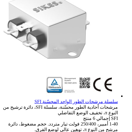
سلسلة مرشحات الطور الواحد المحسّنة SFI
مرشحات أحادية الطور محسّنة، سلسلة SFI، دائرة ترشيح من
النوع π، تخفيف الوضع التفاضلي
SFI
إجمالي 6 منتج
1-40 أمبير، 250/400 فولت تيار متردد. حجم مضغوط، دائرة
مرشح من النوع π، توهين عالي لوضع الفرق.