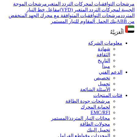
مرشحات التوافقيات لمحركات التردد المتغير
مرشحات الموجة
الجيبية لمحركات التردد المتغير (VFD)
مفاعل خط التيار
المتردد
مرشحات التوافقيات المتوافقة مع محرك الجهد المنخفض
من ABB
بنك الحمل المقاوم للتيار المستمر
اَلْعَرَبِيَّةُ
معلومات الشركة
شهادة
الثقافة
التاريخ
مبدأ
الدعم الفني
تخصيص
تحميل
الأسئلة الشائعة
فئات المنتجات
مرشحات جودة الطاقة
لحماية المحرك
EMC/RFI
محاثات التيار المتردد/المستمر
محولات الطاقة
تحميل البنك
المجددات وقواطع الفرامل