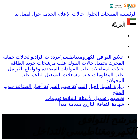
الرئيسية
المنتجات
الحلول
حالات
الإعلام
الخدمة
حول
اتصل بنا
اَلْعَرَبِيَّةُ
علائق التوافق الكهرومغناطيسي/ترددات الراديو
لحالات حماية
المحرك
تحميل حالات البنوك
علب مرشحات جودة الطاقة
حالات المفاعلات
علب المولدات المتجددة وقواطع الفرامل
علب المقاومات
علب مشغلات التشغيل الناعم
علب
المحولات
زيارة العميل
أخبار الشركة
فيديو الشركة
أخبار الصناعة
فيديو
المنتج
تخصيص
تحميل
الأسئلة الشائعة
تقييمات
شهادة
الثقافة
التاريخ
مقدمة
مبدأ
مرشح التوافق
الكهرومغناطيسي/التداخل