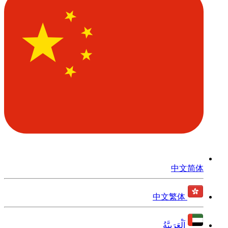
中文简体
中文繁体
اَلْعَرَبِيَّةُ