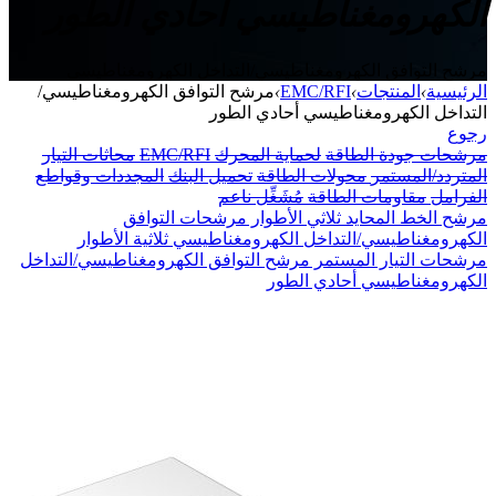
الكهرومغناطيسي أحادي الطور
مرشح التوافق الكهرومغناطيسي/التداخل الكهرومغناطيسي
الرئيسية
›
المنتجات
›
EMC/RFI
›
مرشح التوافق الكهرومغناطيسي/
التداخل الكهرومغناطيسي أحادي الطور
رجوع
مرشحات جودة الطاقة
لحماية المحرك
EMC/RFI
محاثات التيار
المتردد/المستمر
محولات الطاقة
تحميل البنك
المجددات وقواطع
الفرامل
مقاومات الطاقة
مُشَغِّل ناعم
مرشح الخط المحايد ثلاثي الأطوار
مرشحات التوافق
الكهرومغناطيسي/التداخل الكهرومغناطيسي ثلاثية الأطوار
مرشحات التيار المستمر
مرشح التوافق الكهرومغناطيسي/التداخل
الكهرومغناطيسي أحادي الطور