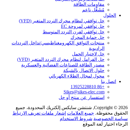
مقاومات الطاقة
مُشَغِّل ناعم
الحلول
حل توافقي لنظام محرك التردد المتغير (VFD)
حل توافقي لمروحة EC
حل توافقي لفرن التردد المتوسط
حل حماية المحرك
منتجات التوافق الكهرومغناطيسي/تداخل الترددات
الراديوية
حل لاختبار الحمل
حل الفرامل لنظام محرك التردد المتغير (VFD)
مصدر الطاقة للصناعات الفضائية والعسكرية
حلول الاتصال بالشبكة
محول لمجال الطلاء الكهربائي
اتصل بنا
+86 13925228810
Sikes@sikes-elec.com
استفسار عن منتج أو حل
Copyright © 2026, شنتشن سايكس إلكتريك المحدودة، جميع
الحقوق محفوظة.
جميع العلامات
إشعار ملفات تعريف الارتباط
سياسة الخصوصية
شروط الاستخدام
الرجاء اختيار لغة الموقع