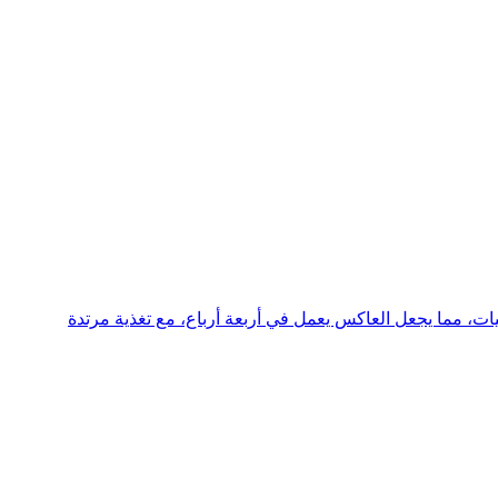
3 بت مع استجابة سريعة، وتحكم دقيق في العمليات، مما يجعل العاكس يعمل في أربعة أرباع، مع تغذية مرتدة