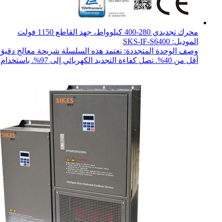
محرك تجديدي 280-400 كيلوواط، جهد القاطع 1150 فولت
الموديل: SKS-IF-S6400
وصف الوحدة المتجددة: تعتمد هذه السلسلة شريحة معالج دقيق ذ
أقل من 40%. تصل كفاءة التجديد الكهربائي إلى 97%. باستخدام تعديل SPWM ل...