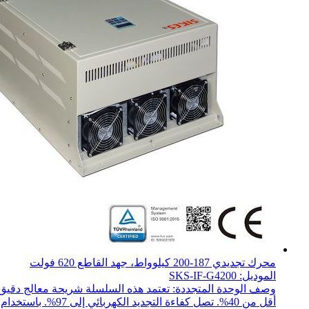
محرك تجديدي 187-200 كيلوواط، جهد القاطع 620 فولت
الموديل: SKS-IF-G4200
وصف الوحدة المتجددة: تعتمد هذه السلسلة شريحة معالج دقيق ذ
أقل من 40%. تصل كفاءة التجديد الكهربائي إلى 97%. باستخدام تعديل SPWM ل...