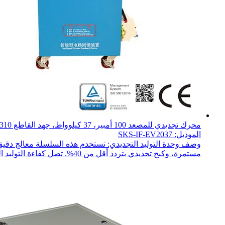
محرك تجديدي للمصعد 100 أمبير، 37 كيلوواط، جهد القاطع 310 فولت
الموديل: SKS-IF-EV2037
مستمرة، وكبح تجديدي بتردد أقل من 40%. تصل كفاءة التوليد الكهربائي إلى 97%. ...