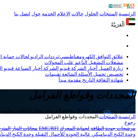
الرئيسية
المنتجات
الحلول
حالات
الإعلام
الخدمة
حول
اتصل بنا
اَلْعَرَبِيَّةُ
علائق التوافق الكهرومغناطيسي/ترددات الراديو
لحالات حماية 
مشغلات التشغيل الناعم
علب المحولات
زيارة العميل
أخبار الشركة
فيديو الشركة
أخبار الصناعة
فيديو ال
تخصيص
تحميل
الأسئلة الشائعة
تقييمات
شهادة
الثقافة
التاريخ
مقدمة
مبدأ
المجددات وقواطع الفرامل
سايكس، وحدة التجديد، المُجدِّد، قاطع الفرملة، مُجدِّد الطاقة، مقاوما
الرئيسية
›
المنتجات
›
المجددات وقواطع الفرامل
رجوع
مرشحات جودة الطاقة
لحماية المحرك
EMC/RFI
محاثات التيار المتر
وحدة الكبح الديناميكي عالية الجودة للأحمال الثقيلة
وحدة الكبح الدينا