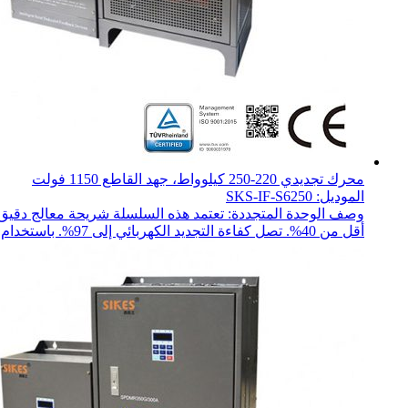
محرك تجديدي 220-250 كيلوواط، جهد القاطع 1150 فولت
الموديل: SKS-IF-S6250
وصف الوحدة المتجددة: تعتمد هذه السلسلة شريحة معالج دقيق ذ
أقل من 40%. تصل كفاءة التجديد الكهربائي إلى 97%. باستخدام تعديل SPWM ل...