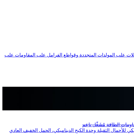
لات
علب المولدات المتجددة وقواطع الفرامل
علب المقاومات
علب
اومات الطاقة
مُشَغِّل ناعم
يكي للأحمال الثقيلة
وحدة الكبح الديناميكي، الحمل الخفيف العادي