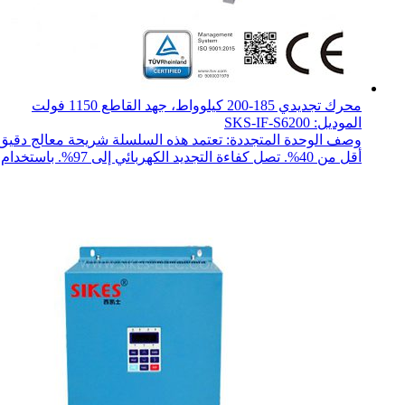
محرك تجديدي 185-200 كيلوواط، جهد القاطع 1150 فولت
الموديل: SKS-IF-S6200
وصف الوحدة المتجددة: تعتمد هذه السلسلة شريحة معالج دقيق ذ
أقل من 40%. تصل كفاءة التجديد الكهربائي إلى 97%. باستخدام تعديل SPWM ل...