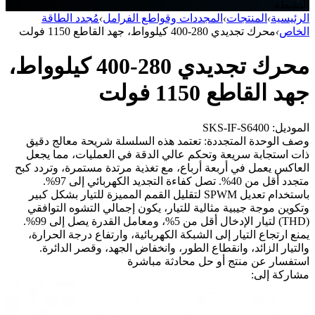
النشطة
الرئيسية
›
المنتجات
›
المجددات وقواطع الفرامل
›
مُجدد الطاقة
الخاص
›
محرك تجديدي 280-400 كيلوواط، جهد القاطع 1150 فولت
محرك تجديدي 280-400 كيلوواط،
جهد القاطع 1150 فولت
الموديل: SKS-IF-S6400
وصف الوحدة المتجددة: تعتمد هذه السلسلة شريحة معالج دقيق
ذات استجابة سريعة وتحكم عالي الدقة في العمليات، مما يجعل
العاكس يعمل في أربعة أرباع، مع تغذية مرتدة مستمرة، وتردد كبح
متجدد أقل من 40%. تصل كفاءة التجديد الكهربائي إلى 97%.
باستخدام تعديل SPWM لتقليل القمم المميزة للتيار بشكل كبير
وتكوين موجة جيبية مثالية للتيار، يكون إجمالي التشوه التوافقي
(THD) لتيار الإدخال أقل من 5%، ومعامل القدرة يصل إلى 99%.
يمنع ارتجاع التيار إلى الشبكة الكهربائية، وارتفاع درجة الحرارة،
والتيار الزائد، وانقطاع الطور، وانخفاض الجهد، وقصر الدائرة.
استفسار عن منتج أو حل
محادثة مباشرة
مشاركة إلى: