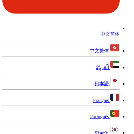
中文简体
中文繁体
اَلْعَرَبِيَّةُ
日本語
Français
Português
한국어