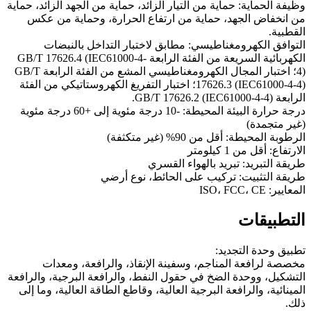
وظيفة الحماية: حماية من التيار الزائد، حماية من الجهد الزائد، حماية
من انخفاض الجهد، حماية من ارتفاع الحرارة، وحماية من عكس
القطبية.
التوافق الكهرومغناطيسي: مطابق لاختبار التداخل بالنبضات
الكهربائية السريعة من الفئة الرابعة GB/T 17626.4 (IEC61000-4-
4)؛ اختبار المجال الكهرومغناطيسي المشع من الفئة الرابعة GB/T
17626.3 (IEC61000-4-4)؛ اختبار التفريغ الكهروستاتيكي من الفئة
الرابعة GB/T 17626.2 (IEC61000-4-4).
درجة حرارة البيئة المحيطة: -10 درجة مئوية إلى +60 درجة مئوية
(غير متجمدة)
الرطوبة المحيطة: أقل من 90% (غير متكثفة)
الارتفاع: أقل من 1 كيلومتر
طريقة التبريد: تبريد بالهواء القسري
طريقة التثبيت: تركيب على الحائط، نوع أرضي
المعايير: ISO، FCC، CE
التطبيقات
تطبيق وحدة التجديد:
مخصصة لرافعة المناجم، وسفينة الإنقاذ، والرافعة، ومعدات
التشكيل، ووحدة الضخ في حقول النفط، والرافعة البرجية، والرافعة
المينائية، والرافعة البرجية العالية، وقاطع الطاقة العالية، وما إلى
ذلك.