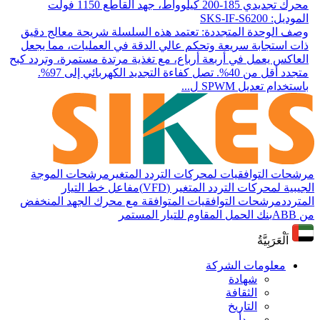
محرك تجديدي 185-200 كيلوواط، جهد القاطع 1150 فولت
الموديل: SKS-IF-S6200
وصف الوحدة المتجددة: تعتمد هذه السلسلة شريحة معالج دقيق
ذات استجابة سريعة وتحكم عالي الدقة في العمليات، مما يجعل
العاكس يعمل في أربعة أرباع، مع تغذية مرتدة مستمرة، وتردد كبح
متجدد أقل من 40%. تصل كفاءة التجديد الكهربائي إلى 97%.
باستخدام تعديل SPWM ل...
مرشحات التوافقيات لمحركات التردد المتغير
مرشحات الموجة
الجيبية لمحركات التردد المتغير (VFD)
مفاعل خط التيار
المتردد
مرشحات التوافقيات المتوافقة مع محرك الجهد المنخفض
من ABB
بنك الحمل المقاوم للتيار المستمر
اَلْعَرَبِيَّةُ
معلومات الشركة
شهادة
الثقافة
التاريخ
مبدأ