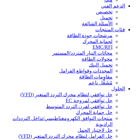
الدعم الفني
تخصيص
تحميل
الأسئلة الشائعة
فئات المنتجات
مرشحات جودة الطاقة
لحماية المحرك
EMC/RFI
محاثات التيار المتردد/المستمر
محولات الطاقة
تحميل البنك
المجددات وقواطع الفرامل
مقاومات الطاقة
مُشَغِّل ناعم
الحلول
حل توافقي لنظام محرك التردد المتغير (VFD)
حل توافقي لمروحة EC
حل توافقي لفرن التردد المتوسط
حل حماية المحرك
منتجات التوافق الكهرومغناطيسي/تداخل الترددات
الراديوية
حل لاختبار الحمل
حل الفرامل لنظام محرك التردد المتغير (VFD)