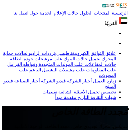
الرئيسية
المنتجات
الحلول
حالات
الإعلام
الخدمة
حول
اتصل بنا
اَلْعَرَبِيَّةُ
علائق التوافق الكهرومغناطيسي/ترددات الراديو
لحالات حماية
المحرك
تحميل حالات البنوك
علب مرشحات جودة الطاقة
حالات المفاعلات
علب المولدات المتجددة وقواطع الفرامل
علب المقاومات
علب مشغلات التشغيل الناعم
علب
المحولات
زيارة العميل
أخبار الشركة
فيديو الشركة
أخبار الصناعة
فيديو
المنتج
تخصيص
تحميل
الأسئلة الشائعة
تقييمات
شهادة
الثقافة
التاريخ
مقدمة
مبدأ
مُجدد الطاقة الخاص
سايكس، محرك تجديدي خاص، مجدد الطاقة، الواجهة الأمامية