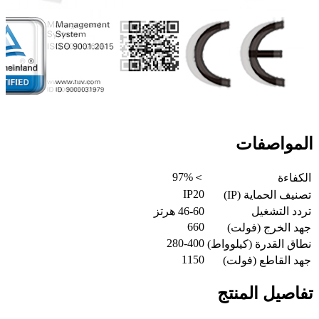
المواصفات
＞97%
الكفاءة
IP20
تصنيف الحماية (IP)
تردد التشغيل
46-60 هرتز
660
جهد الخرج (فولت)
280-400
نطاق القدرة (كيلوواط)
1150
جهد القاطع (فولت)
تفاصيل المنتج