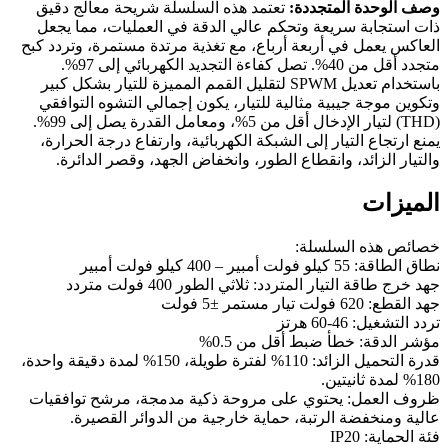
وصف الوحدة المتجددة:
تعتمد هذه السلسلة شريحة معالج دقيق
ذات استجابة سريعة وتحكم عالي الدقة في العمليات، مما يجعل
العاكس يعمل في أربعة أرباع، مع تغذية مرتدة مستمرة، وتردد كبح
متجدد أقل من 40%. تصل كفاءة التجديد الكهربائي إلى 97%.
باستخدام تعديل SPWM لتقليل القمم المميزة للتيار بشكل كبير
وتكوين موجة جيبية مثالية للتيار، يكون إجمالي التشوه التوافقي
(THD) لتيار الإدخال أقل من 5%، ومعامل القدرة يصل إلى 99%.
يمنع ارتجاع التيار إلى الشبكة الكهربائية، وارتفاع درجة الحرارة،
والتيار الزائد، وانقطاع الطور، وانخفاض الجهد، وقصر الدائرة.
الميزات
خصائص هذه السلسلة:
نطاق الطاقة: 55 كيلو فولت أمبير – 400 كيلو فولت أمبير
جهد خرج طاقة التيار المتردد: ثلاثي الطور 400 فولت متردد
جهد القطع: 620 فولت تيار مستمر ±5 فولت
تردد التشغيل: 46-60 هرتز
مؤشر الدقة: خطأ ضبط أقل من 0.5%
قدرة التحميل الزائد: 110% لفترة طويلة، 150% لمدة دقيقة واحدة،
180% لمدة ثانيتين.
ظروف العمل: يحتوي على مروحة ذكية مدمجة، مرشح توافقيات
عالية ومنخفضة الرتبة، حماية خارجية من الدوائر القصيرة.
فئة الحماية: IP20