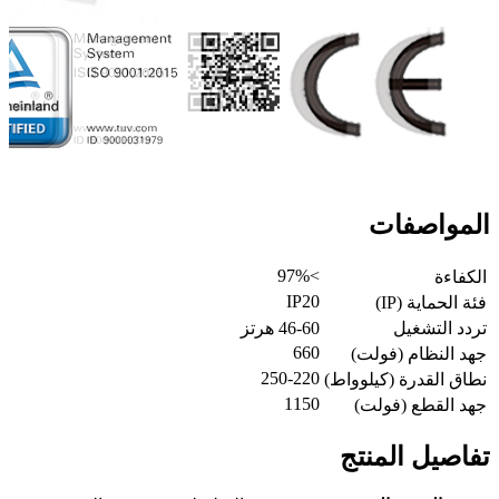
المواصفات
>97%
الكفاءة
IP20
فئة الحماية (IP)
تردد التشغيل
46-60 هرتز
660
جهد النظام (فولت)
250-220
نطاق القدرة (كيلوواط)
1150
جهد القطع (فولت)
تفاصيل المنتج