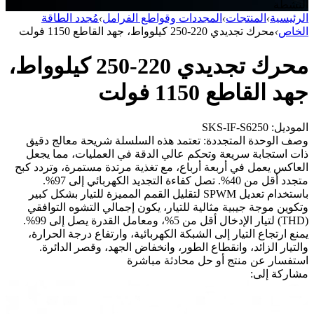
النشطة
الرئيسية
›
المنتجات
›
المجددات وقواطع الفرامل
›
مُجدد الطاقة
الخاص
›
محرك تجديدي 220-250 كيلوواط، جهد القاطع 1150 فولت
محرك تجديدي 220-250 كيلوواط،
جهد القاطع 1150 فولت
الموديل: SKS-IF-S6250
وصف الوحدة المتجددة: تعتمد هذه السلسلة شريحة معالج دقيق
ذات استجابة سريعة وتحكم عالي الدقة في العمليات، مما يجعل
العاكس يعمل في أربعة أرباع، مع تغذية مرتدة مستمرة، وتردد كبح
متجدد أقل من 40%. تصل كفاءة التجديد الكهربائي إلى 97%.
باستخدام تعديل SPWM لتقليل القمم المميزة للتيار بشكل كبير
وتكوين موجة جيبية مثالية للتيار، يكون إجمالي التشوه التوافقي
(THD) لتيار الإدخال أقل من 5%، ومعامل القدرة يصل إلى 99%.
يمنع ارتجاع التيار إلى الشبكة الكهربائية، وارتفاع درجة الحرارة،
والتيار الزائد، وانقطاع الطور، وانخفاض الجهد، وقصر الدائرة.
استفسار عن منتج أو حل
محادثة مباشرة
مشاركة إلى: