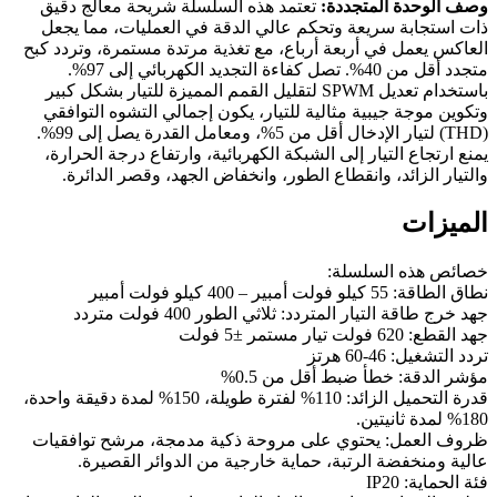
وصف الوحدة المتجددة:
تعتمد هذه السلسلة شريحة معالج دقيق
ذات استجابة سريعة وتحكم عالي الدقة في العمليات، مما يجعل
العاكس يعمل في أربعة أرباع، مع تغذية مرتدة مستمرة، وتردد كبح
متجدد أقل من 40%. تصل كفاءة التجديد الكهربائي إلى 97%.
باستخدام تعديل SPWM لتقليل القمم المميزة للتيار بشكل كبير
وتكوين موجة جيبية مثالية للتيار، يكون إجمالي التشوه التوافقي
(THD) لتيار الإدخال أقل من 5%، ومعامل القدرة يصل إلى 99%.
يمنع ارتجاع التيار إلى الشبكة الكهربائية، وارتفاع درجة الحرارة،
والتيار الزائد، وانقطاع الطور، وانخفاض الجهد، وقصر الدائرة.
الميزات
خصائص هذه السلسلة:
نطاق الطاقة: 55 كيلو فولت أمبير – 400 كيلو فولت أمبير
جهد خرج طاقة التيار المتردد: ثلاثي الطور 400 فولت متردد
جهد القطع: 620 فولت تيار مستمر ±5 فولت
تردد التشغيل: 46-60 هرتز
مؤشر الدقة: خطأ ضبط أقل من 0.5%
قدرة التحميل الزائد: 110% لفترة طويلة، 150% لمدة دقيقة واحدة،
180% لمدة ثانيتين.
ظروف العمل: يحتوي على مروحة ذكية مدمجة، مرشح توافقيات
عالية ومنخفضة الرتبة، حماية خارجية من الدوائر القصيرة.
فئة الحماية: IP20