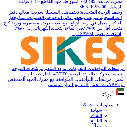
محرك تجديدي 185-200 كيلوواط، جهد القاطع 1150 فولت
الموديل: SKS-IF-S6200
وصف الوحدة المتجددة: تعتمد هذه السلسلة شريحة معالج دقيق
ذات استجابة سريعة وتحكم عالي الدقة في العمليات، مما يجعل
العاكس يعمل في أربعة أرباع، مع تغذية مرتدة مستمرة، وتردد كبح
متجدد أقل من 40%. تصل كفاءة التجديد الكهربائي إلى 97%.
باستخدام تعديل SPWM ل...
مرشحات التوافقيات لمحركات التردد المتغير
مرشحات الموجة
الجيبية لمحركات التردد المتغير (VFD)
مفاعل خط التيار
المتردد
مرشحات التوافقيات المتوافقة مع محرك الجهد المنخفض
من ABB
بنك الحمل المقاوم للتيار المستمر
اَلْعَرَبِيَّةُ
معلومات الشركة
شهادة
الثقافة
التاريخ
مبدأ