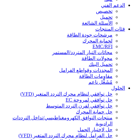
الدعم الفني
تخصيص
تحميل
الأسئلة الشائعة
فئات المنتجات
مرشحات جودة الطاقة
لحماية المحرك
EMC/RFI
محاثات التيار المتردد/المستمر
محولات الطاقة
تحميل البنك
المجددات وقواطع الفرامل
مقاومات الطاقة
مُشَغِّل ناعم
الحلول
حل توافقي لنظام محرك التردد المتغير (VFD)
حل توافقي لمروحة EC
حل توافقي لفرن التردد المتوسط
حل حماية المحرك
منتجات التوافق الكهرومغناطيسي/تداخل الترددات
الراديوية
حل لاختبار الحمل
حل الفرامل لنظام محرك التردد المتغير (VFD)