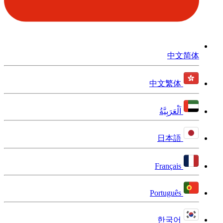
中文简体
中文繁体
اَلْعَرَبِيَّةُ
日本語
Français
Português
한국어