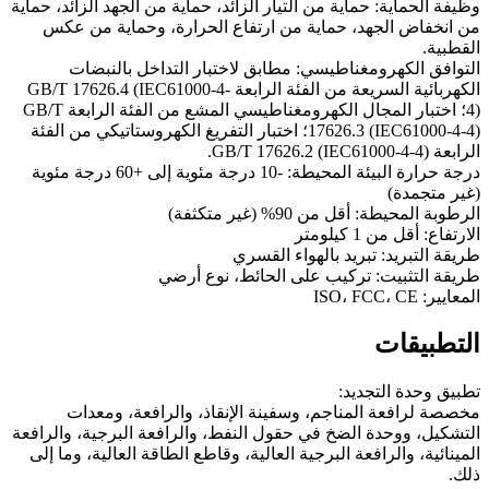
وظيفة الحماية: حماية من التيار الزائد، حماية من الجهد الزائد، حماية
من انخفاض الجهد، حماية من ارتفاع الحرارة، وحماية من عكس
القطبية.
التوافق الكهرومغناطيسي: مطابق لاختبار التداخل بالنبضات
الكهربائية السريعة من الفئة الرابعة GB/T 17626.4 (IEC61000-4-
4)؛ اختبار المجال الكهرومغناطيسي المشع من الفئة الرابعة GB/T
17626.3 (IEC61000-4-4)؛ اختبار التفريغ الكهروستاتيكي من الفئة
الرابعة GB/T 17626.2 (IEC61000-4-4).
درجة حرارة البيئة المحيطة: -10 درجة مئوية إلى +60 درجة مئوية
(غير متجمدة)
الرطوبة المحيطة: أقل من 90% (غير متكثفة)
الارتفاع: أقل من 1 كيلومتر
طريقة التبريد: تبريد بالهواء القسري
طريقة التثبيت: تركيب على الحائط، نوع أرضي
المعايير: ISO، FCC، CE
التطبيقات
تطبيق وحدة التجديد:
مخصصة لرافعة المناجم، وسفينة الإنقاذ، والرافعة، ومعدات
التشكيل، ووحدة الضخ في حقول النفط، والرافعة البرجية، والرافعة
المينائية، والرافعة البرجية العالية، وقاطع الطاقة العالية، وما إلى
ذلك.