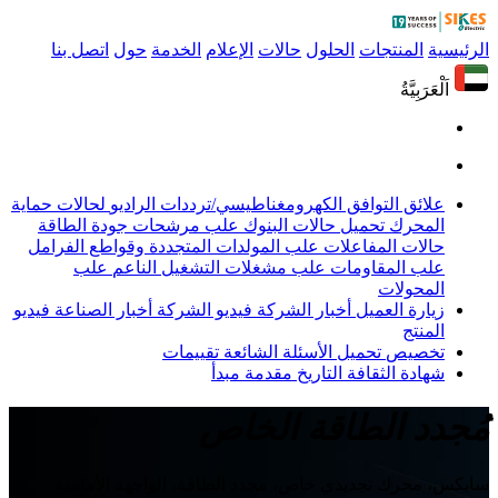
الرئيسية
المنتجات
الحلول
حالات
الإعلام
الخدمة
حول
اتصل بنا
اَلْعَرَبِيَّةُ
علائق التوافق الكهرومغناطيسي/ترددات الراديو
لحالات حماية
المحرك
تحميل حالات البنوك
علب مرشحات جودة الطاقة
حالات المفاعلات
علب المولدات المتجددة وقواطع الفرامل
علب المقاومات
علب مشغلات التشغيل الناعم
علب
المحولات
زيارة العميل
أخبار الشركة
فيديو الشركة
أخبار الصناعة
فيديو
المنتج
تخصيص
تحميل
الأسئلة الشائعة
تقييمات
شهادة
الثقافة
التاريخ
مقدمة
مبدأ
مُجدد الطاقة الخاص
سايكس، محرك تجديدي خاص، مجدد الطاقة، الواجهة الأمامية