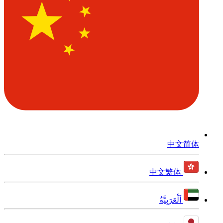
中文简体
中文繁体
اَلْعَرَبِيَّةُ