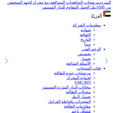
المتردد
مرشحات التوافقيات المتوافقة مع محرك الجهد المنخفض
من ABB
بنك الحمل المقاوم للتيار المستمر
اَلْعَرَبِيَّةُ
معلومات الشركة
شهادة
الثقافة
التاريخ
مبدأ
الدعم الفني
تخصيص
تحميل
الأسئلة الشائعة
فئات المنتجات
مرشحات جودة الطاقة
لحماية المحرك
EMC/RFI
محاثات التيار المتردد/المستمر
محولات الطاقة
تحميل البنك
المجددات وقواطع الفرامل
مقاومات الطاقة
مُشَغِّل ناعم