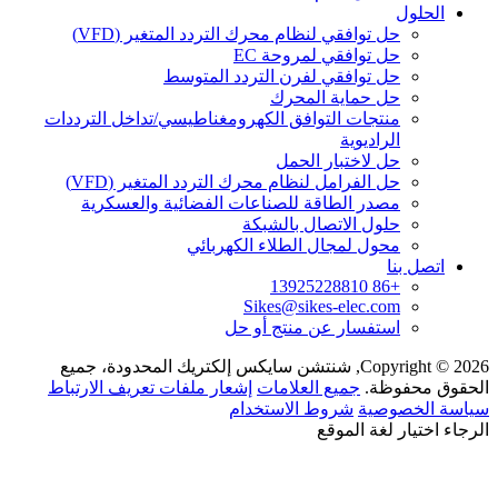
الحلول
حل توافقي لنظام محرك التردد المتغير (VFD)
حل توافقي لمروحة EC
حل توافقي لفرن التردد المتوسط
حل حماية المحرك
منتجات التوافق الكهرومغناطيسي/تداخل الترددات
الراديوية
حل لاختبار الحمل
حل الفرامل لنظام محرك التردد المتغير (VFD)
مصدر الطاقة للصناعات الفضائية والعسكرية
حلول الاتصال بالشبكة
محول لمجال الطلاء الكهربائي
اتصل بنا
+86 13925228810
Sikes@sikes-elec.com
استفسار عن منتج أو حل
Copyright © 2026, شنتشن سايكس إلكتريك المحدودة، جميع
الحقوق محفوظة.
جميع العلامات
إشعار ملفات تعريف الارتباط
سياسة الخصوصية
شروط الاستخدام
الرجاء اختيار لغة الموقع