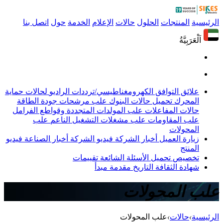
الرئيسية
المنتجات
الحلول
حالات
الإعلام
الخدمة
حول
اتصل بنا
اَلْعَرَبِيَّةُ
علائق التوافق الكهرومغناطيسي/ترددات الراديو
لحالات حماية
المحرك
تحميل حالات البنوك
علب مرشحات جودة الطاقة
حالات المفاعلات
علب المولدات المتجددة وقواطع الفرامل
علب المقاومات
علب مشغلات التشغيل الناعم
علب
المحولات
زيارة العميل
أخبار الشركة
فيديو الشركة
أخبار الصناعة
فيديو
المنتج
تخصيص
تحميل
الأسئلة الشائعة
تقييمات
شهادة
الثقافة
التاريخ
مقدمة
مبدأ
علب المحولات
الرئيسية
›
حالات
›
علب المحولات