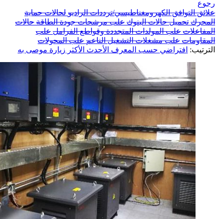
رجوع
علائق التوافق الكهرومغناطيسي/ترددات الراديو
لحالات حماية
المحرك
تحميل حالات البنوك
علب مرشحات جودة الطاقة
حالات
المفاعلات
علب المولدات المتجددة وقواطع الفرامل
علب
المقاومات
علب مشغلات التشغيل الناعم
علب المحولات
الترتيب:
افتراضي
حسب المعرف
الأحدث
الأكثر زيارة
موصى به