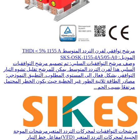
مرشح توافقي لفرن التردد المتوسط THDi＜5% 1155 A
الموديل: SKS-OSK-1155-4A5/05-A0
وصف مرشح التوافقيات السلبي: تم تصميم مرشح التوافقيات
السلبي هذا لفرن التردد المتوسط. يمكن للمرشح تقليل تشوه التيار
التوافقي بشكل فعال إلى المستوى المطلوب. التطبيق النموذجي:
مصادر الطاقة ثلاثية الطور غير الخطية حيث يكون الخطر المحتمل
مرتفعًا بسبب الحم...
مرشحات التوافقيات لمحركات التردد المتغير
مرشحات الموجة
الجيبية لمحركات التردد المتغير (VFD)
مفاعل خط التيار