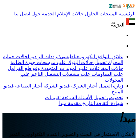
الرئيسية
المنتجات
الحلول
حالات
الإعلام
الخدمة
حول
اتصل بنا
اَلْعَرَبِيَّةُ
علائق التوافق الكهرومغناطيسي/ترددات الراديو
لحالات حماية
المحرك
تحميل حالات البنوك
علب مرشحات جودة الطاقة
حالات المفاعلات
علب المولدات المتجددة وقواطع الفرامل
علب المقاومات
علب مشغلات التشغيل الناعم
علب
المحولات
زيارة العميل
أخبار الشركة
فيديو الشركة
أخبار الصناعة
فيديو
المنتج
تخصيص
تحميل
الأسئلة الشائعة
تقييمات
شهادة
الثقافة
التاريخ
مقدمة
مبدأ
مبدأ
الابتكار، الاستثمار في البحث والتطوير، التقدم التكنولوجي، التميز