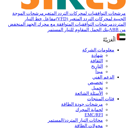
مرشحات التوافقيات لمحركات التردد المتغير
مرشحات الموجة
الجيبية لمحركات التردد المتغير (VFD)
مفاعل خط التيار
المتردد
مرشحات التوافقيات المتوافقة مع محرك الجهد المنخفض
من ABB
بنك الحمل المقاوم للتيار المستمر
اَلْعَرَبِيَّةُ
معلومات الشركة
شهادة
الثقافة
التاريخ
مبدأ
الدعم الفني
تخصيص
تحميل
الأسئلة الشائعة
فئات المنتجات
مرشحات جودة الطاقة
لحماية المحرك
EMC/RFI
محاثات التيار المتردد/المستمر
محولات الطاقة