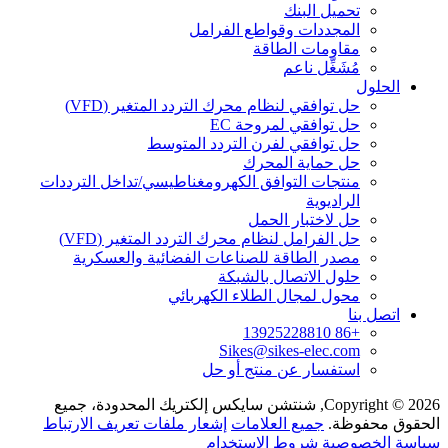
تحميل البنك
المجددات وقواطع الفرامل
مقاومات الطاقة
مُشَغِّل ناعم
الحلول
حل توافقي لنظام محرك التردد المتغير (VFD)
حل توافقي لمروحة EC
حل توافقي لفرن التردد المتوسط
حل حماية المحرك
منتجات التوافق الكهرومغناطيسي/تداخل الترددات
الراديوية
حل لاختبار الحمل
حل الفرامل لنظام محرك التردد المتغير (VFD)
مصدر الطاقة للصناعات الفضائية والعسكرية
حلول الاتصال بالشبكة
محول لمجال الطلاء الكهربائي
اتصل بنا
+86 13925228810
Sikes@sikes-elec.com
استفسار عن منتج أو حل
Copyright © 2026, شنتشن سايكس إلكتريك المحدودة، جميع
الحقوق محفوظة.
جميع العلامات
إشعار ملفات تعريف الارتباط
سياسة الخصوصية
شروط الاستخدام