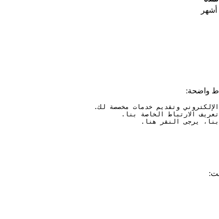
اط واضحة:
ت: