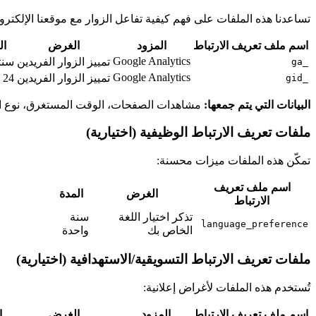
تساعدنا هذه الملفات على فهم كيفية تفاعل الزوار مع موقعنا الإلكترو
اسم ملف تعريف الارتباط
المزود
الغرض
ال
Google Analytics
تمييز الزوار الفريدين
سنت
_ga
Google Analytics
تمييز الزوار الفريدين
24 ساعة
_gid
البيانات التي يتم جمعها:
مشاهدات الصفحات، الوقت المستغرق، نوع الجه
ملفات تعريف الارتباط الوظيفية (اختيارية)
تمكّن هذه الملفات ميزات محسنة:
اسم ملف تعريف
الغرض
المدة
الارتباط
تذكر اختيار اللغة
سنة
language_preference
الخاص بك
واحدة
ملفات تعريف الارتباط التسويقية/الاستهدافية (اختيارية)
تُستخدم هذه الملفات لأغراض إعلانية:
اسم ملف تعريف الارتباط
المزود
الغرض
ا