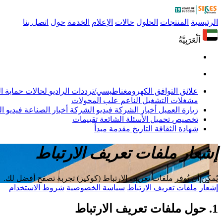
الرئيسية
المنتجات
الحلول
حالات
الإعلام
الخدمة
حول
اتصل بنا
اَلْعَرَبِيَّةُ
علائق التوافق الكهرومغناطيسي/ترددات الراديو
لحالات حماية 
مشغلات التشغيل الناعم
علب المحولات
زيارة العميل
أخبار الشركة
فيديو الشركة
أخبار الصناعة
فيديو ال
تخصيص
تحميل
الأسئلة الشائعة
تقييمات
شهادة
الثقافة
التاريخ
مقدمة
مبدأ
إشعار ملفات تعريف الارتباط
يُمكن أن تُوفر ملفات تعريف الارتباط (كوكيز) تجربة تصفح أفضل لك.
إشعار ملفات تعريف الارتباط
سياسة الخصوصية
شروط الاستخدام
1. حول ملفات تعريف الارتباط