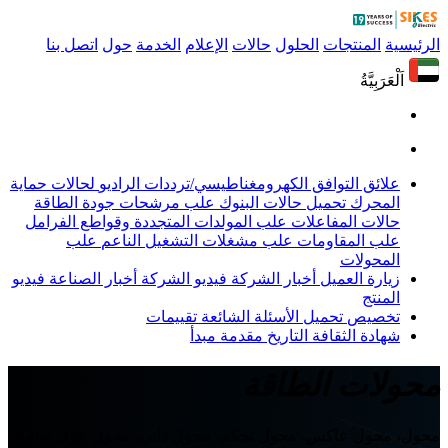
الرئيسية
المنتجات
الحلول
حالات
الإعلام
الخدمة
حول
اتصل بنا
اَلْعَرَبِيَّةُ
علائق التوافق الكهرومغناطيسي/ترددات الراديو
لحالات حماية
المحرك
تحميل حالات البنوك
علب مرشحات جودة الطاقة
حالات المفاعلات
علب المولدات المتجددة وقواطع الفرامل
علب المقاومات
علب مشغلات التشغيل الناعم
علب
المحولات
زيارة العميل
أخبار الشركة
فيديو الشركة
أخبار الصناعة
فيديو
المنتج
تخصيص
تحميل
الأسئلة الشائعة
تقييمات
شهادة
الثقافة
التاريخ
مقدمة
مبدأ
محولات الطاقة
محول، محول عاكس، محول تحكم، محول ذاتي، محول عزل طاقة،