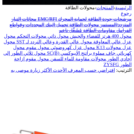
محول مقاوم للماء، محول مقوم، محول توزيع، محول جاف
الرئيسية
›
المنتجات
›
محولات الطاقة
رجوع
مرشحات جودة الطاقة
لحماية المحرك
EMC/RFI
محاثات التيار
المتردد/المستمر
محولات الطاقة
تحميل البنك
المجددات وقواطع
الفرامل
مقاومات الطاقة
مُشَغِّل ناعم
محول 400 هرتز للفضاء والجيش
محول ذاتي
محولات التحكم
محول
عزل عالي المعاوقة
محول عالي القدرة وعالي التردد لـ SST
محول
عزل
محولات K13
محول عزل كهروضوئي
محول مقوم
محول
كهربائي جاف مملوء براتنج الإيبوكسي SC(B)
محول ثلاثي الطور إلى
أحادي الطور
محولات مقاومة للماء للسفن
محول مقوم إزاحة
الطور ZYSFG
الترتيب:
افتراضي
حسب المعرف
الأحدث
الأكثر زيارة
موصى به