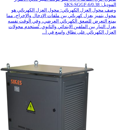
الموديل: SKS-SGGF-6/0.38
وصف محول العزل الكهربائي: محول العزل الكهربائي هو
محول يتميز بعزل كهربائي بين ملفات الإدخال والإخراج، مما
يمنع التعرض للصعق الكهربائي العرضي، وفي الوقت نفسه
يعزل التيار بين الملفين الابتدائي والثانوي. تُستخدم محولات
العزل الكهربائي على نطاق واسع في ا...