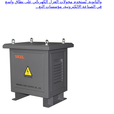
والثانوية. تُستخدم محولات العزل الكهربائي على نطاق واسع
في الصناعة الإلكترونية، مؤسسات التع...