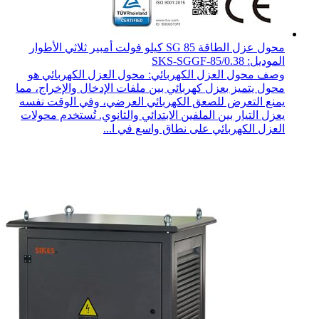
محول عزل الطاقة SG 85 كيلو فولت أمبير ثلاثي الأطوار
الموديل: SKS-SGGF-85/0.38
وصف محول العزل الكهربائي: محول العزل الكهربائي هو
محول يتميز بعزل كهربائي بين ملفات الإدخال والإخراج، مما
يمنع التعرض للصعق الكهربائي العرضي، وفي الوقت نفسه
يعزل التيار بين الملفين الابتدائي والثانوي. تُستخدم محولات
العزل الكهربائي على نطاق واسع في ا...