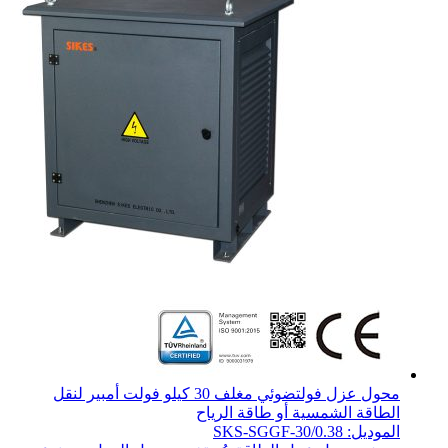
محول عزل فولتضوئي مغلف 30 كيلو فولت أمبير لنقل
الطاقة الشمسية أو طاقة الرياح
الموديل: SKS-SGGF-30/0.38