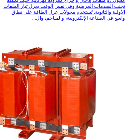
محول ذو ملفات إدخال وإخراج معزولة كهربائيًا، حيث يمكنه
تجنب الصدمات العرضية وفي نفس الوقت يعزل تيار الملفات
الأولية والثانوية. تُستخدم محولات عزل الطاقة على نطاق
واسع في الصناعة الإلكترونية، والمناجم، وال...