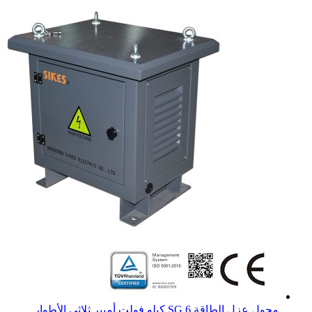
محول عزل الطاقة SG 6 كيلو فولت أمبير ثلاثي الأطوار