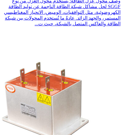
وصف محول عزل الطاقة: يُستخدم محول العزل من نوع
SGGF لحل مشاكل شبكة الطاقة الناجمة عن توليد الطاقة
الكهروضوئية، مثل التوافقيات، الوميض، الانحياز المغناطيسي
المستمر، والجهد الزائد. عادةً ما تُستخدم المحولات بين شبكة
الطاقة والعاكس المتصل بالشبكة، حيث ت...