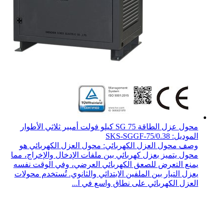
محول عزل الطاقة SG 75 كيلو فولت أمبير ثلاثي الأطوار
الموديل: SKS-SGGF-75/0.38
وصف محول العزل الكهربائي: محول العزل الكهربائي هو
محول يتميز بعزل كهربائي بين ملفات الإدخال والإخراج، مما
يمنع التعرض للصعق الكهربائي العرضي، وفي الوقت نفسه
يعزل التيار بين الملفين الابتدائي والثانوي. تُستخدم محولات
العزل الكهربائي على نطاق واسع في ا...