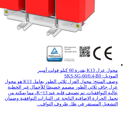
محول عزل K13 بقدرة 60 كيلو فولت أمبير
الموديل: SKS-SG-60/0.4-B0
وصف المنتج: محول العزل ثلاثي الطور بعامل K13 هو محول
عزل جاف ثلاثي الطور مصمم خصيصًا للأحمال غير الخطية
عالية التوافقيات. تم تصنيف قلبه عند K=13، مما يمكنه من
تحمل الحرارة الإضافية الناتجة عن التيارات التوافقية وضمان
التشغيل المستقر في ظل ظروف التواف...