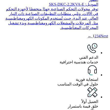
الموديل: SKS-DKC-2.2KVA-E
توفر محولات التحكم الصناعية جهدًا منخفضًا لأجهزة التحكم
في الآلات، وتلبي متطلبات التطبيقات الصناعية ذات التيار
العالي عند البدء، حيث تُستخدم المكونات الكهرومغناطيسية
مثل المرحلات والمشغلات الكهرومغناطيسية وبدء تشغيل
المحركات المغناطيسية.
1
2
3
4
Next ←
الدعم الفني
خدمات هندسية احترافية
استجابة فورية
حلول في الوقت المناسب
العميل أولاً
خلق قيمة باستمرار