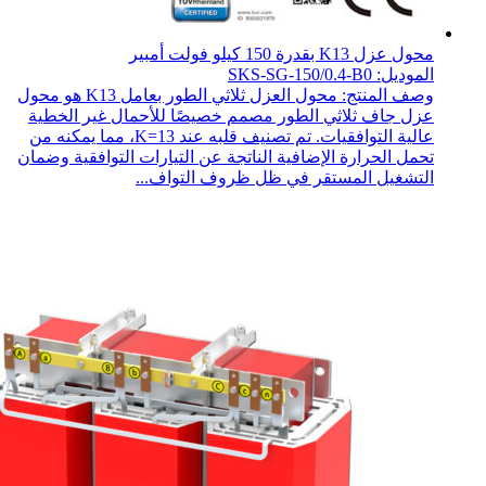
محول عزل K13 بقدرة 150 كيلو فولت أمبير
الموديل: SKS-SG-150/0.4-B0
وصف المنتج: محول العزل ثلاثي الطور بعامل K13 هو محول
عزل جاف ثلاثي الطور مصمم خصيصًا للأحمال غير الخطية
عالية التوافقيات. تم تصنيف قلبه عند K=13، مما يمكنه من
تحمل الحرارة الإضافية الناتجة عن التيارات التوافقية وضمان
التشغيل المستقر في ظل ظروف التواف...