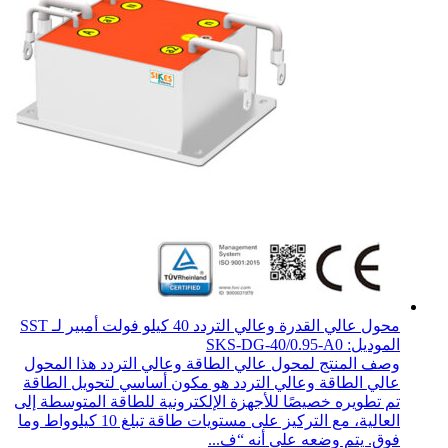
محول عالي القدرة وعالي التردد 40 كيلو فولت أمبير لـ SST
الموديل: SKS-DG-40/0.95-A0
وصف المنتج لمحول عالي الطاقة وعالي التردد هذا المحول
عالي الطاقة وعالي التردد هو مكون أساسي لتحويل الطاقة
تم تطويره خصيصًا للأجهزة الإلكترونية للطاقة المتوسطة إلى
العالية، مع التركيز على مستويات طاقة تبلغ 10 كيلوواط وما
فوق. يتم وضعه على أنه “ف...