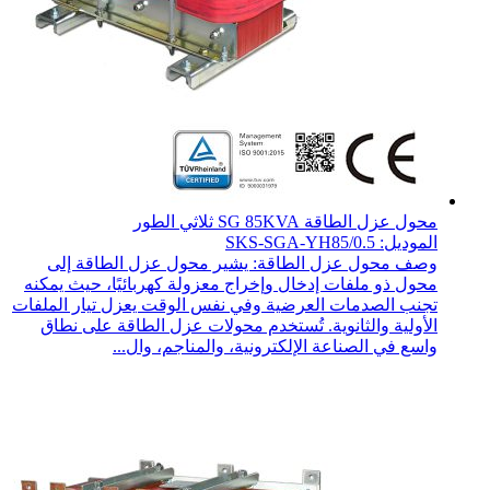
محول عزل الطاقة SG 85KVA ثلاثي الطور
الموديل: SKS-SGA-YH85/0.5
وصف محول عزل الطاقة: يشير محول عزل الطاقة إلى
محول ذو ملفات إدخال وإخراج معزولة كهربائيًا، حيث يمكنه
تجنب الصدمات العرضية وفي نفس الوقت يعزل تيار الملفات
الأولية والثانوية. تُستخدم محولات عزل الطاقة على نطاق
واسع في الصناعة الإلكترونية، والمناجم، وال...