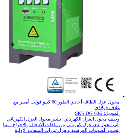
محول عزل الطاقة أحادي الطور 60 كيلو فولت أمبير مع
غلاف فولاذي
الموديل: SKS-DG-60/2
وصف محول العزل الكهربائي: يشير محول العزل الكهربائي
إلى محول ذي عزل كهربائي بين ملفات الإدخال والإخراج، مما
يتجنب الصدمات العرضية ويعزل تيارات الملفات الأولية