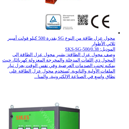
محول عزل طاقة من النوع SG بقدرة 500 كيلو فولت أمبير
ثلاثي الأطوار
الموديل: SKS-SG-500/0.38
وصف محول عزل الطاقة: يشير محول عزل الطاقة إلى
المحول ذي اللفات المدخلة والمخرجة المعزولة كهربائيًا، حيث
يمكنه تجنب الصدمات العرضية وفي نفس الوقت يعزل تيار
الملفات الأولية والثانوية. يُستخدم محول عزل الطاقة على
نطاق واسع في الصناعة الإلكترونية، والمنا...