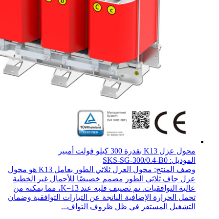
محول عزل K13 بقدرة 300 كيلو فولت أمبير
الموديل: SKS-SG-300/0.4-B0
وصف المنتج: محول العزل ثلاثي الطور بعامل K13 هو محول
عزل جاف ثلاثي الطور مصمم خصيصًا للأحمال غير الخطية
عالية التوافقيات. تم تصنيف قلبه عند K=13، مما يمكنه من
تحمل الحرارة الإضافية الناتجة عن التيارات التوافقية وضمان
التشغيل المستقر في ظل ظروف التواف...