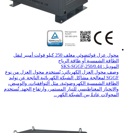
محول عزل فولتضوئي مغلف 250 كيلو فولت أمبير لنقل
الطاقة الشمسية أو طاقة الرياح
الموديل: SKS-SGGF-250/0.44
وصف محول العزل الكهربائي: يُستخدم محول العزل من نوع
SGGF لمعالجة مشاكل الشبكة الكهربائية الناتجة عن توليد
الطاقة الشمسية الكهروضوئية، مثل التوافقيات، والوميض،
والانحياز المغناطيسي للتيار المستمر، وارتفاع الجهد. تُستخدم
المحولات عادةً بين الشبكة الكهر...