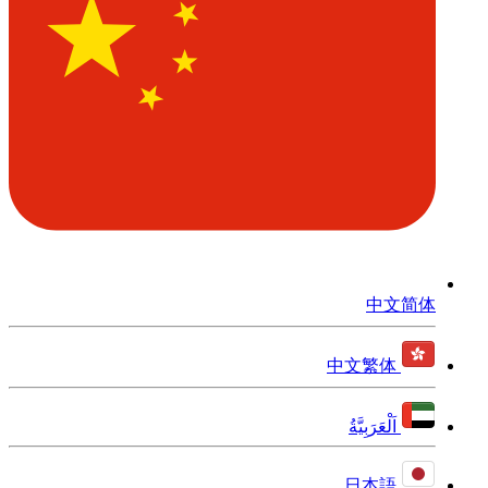
中文简体
中文繁体
اَلْعَرَبِيَّةُ
日本語