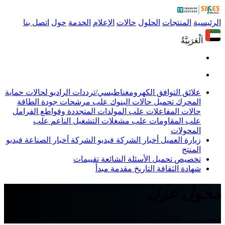
الرئيسية
المنتجات
الحلول
حالات
الإعلام
الخدمة
حول
اتصل بنا
اَلْعَرَبِيَّةُ
علائق التوافق الكهرومغناطيسي/ترددات الراديو
لحالات حماية
المحرك
تحميل حالات البنوك
علب مرشحات جودة الطاقة
حالات المفاعلات
علب المولدات المتجددة وقواطع الفرامل
علب المقاومات
علب مشغلات التشغيل الناعم
علب
المحولات
زيارة العميل
أخبار الشركة
فيديو الشركة
أخبار الصناعة
فيديو
المنتج
تخصيص
تحميل
الأسئلة الشائعة
تقييمات
شهادة
الثقافة
التاريخ
مقدمة
مبدأ
محول عزل
محول عزل الطاقة، محول عزل