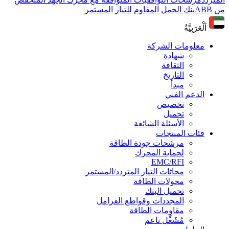
من ABB
بنك الحمل المقاوم للتيار المستمر
اَلْعَرَبِيَّةُ
معلومات الشركة
شهادة
الثقافة
التاريخ
مبدأ
الدعم الفني
تخصيص
تحميل
الأسئلة الشائعة
فئات المنتجات
مرشحات جودة الطاقة
لحماية المحرك
EMC/RFI
محاثات التيار المتردد/المستمر
محولات الطاقة
تحميل البنك
المجددات وقواطع الفرامل
مقاومات الطاقة
مُشَغِّل ناعم