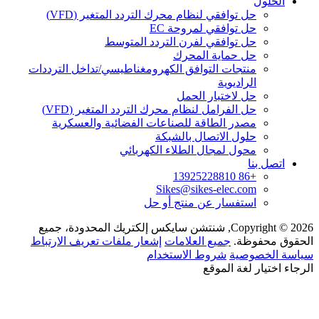
الحلول
حل توافقي لنظام محرك التردد المتغير (VFD)
حل توافقي لمروحة EC
حل توافقي لفرن التردد المتوسط
حل حماية المحرك
منتجات التوافق الكهرومغناطيسي/تداخل الترددات
الراديوية
حل لاختبار الحمل
حل الفرامل لنظام محرك التردد المتغير (VFD)
مصدر الطاقة للصناعات الفضائية والعسكرية
حلول الاتصال بالشبكة
محول لمجال الطلاء الكهربائي
اتصل بنا
+86 13925228810
Sikes@sikes-elec.com
استفسار عن منتج أو حل
Copyright © 2026, شنتشن سايكس إلكتريك المحدودة، جميع
الحقوق محفوظة.
جميع العلامات
إشعار ملفات تعريف الارتباط
سياسة الخصوصية
شروط الاستخدام
الرجاء اختيار لغة الموقع