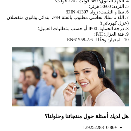
4. الجهد الثانوي: 380 فولت / 220 فولت؛
5. التردد: 50/60 هرتز؛
6. نظام التثبيت: زوايا DIN 41307؛
7. اللف: سلك نحاسي مطلوب بالفئة F/H، ابتدائي وثانوي منفصلان
(عزل كهربائي)؛
8. درجة الحماية: IP00 أو حسب متطلبات العميل؛
9. فئة العزل: F/H؛
10. المعيار: وفقًا لـ EN61558-2-6.
هل لديك أسئلة حول منتجاتنا وحلولنا؟
+86 13925228810