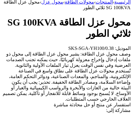
الرئيسية
›
المنتجات
›
محولات الطاقة
›
محول عزل
›
محول عزل الطاقة
SG 100KVA ثلاثي الطور
محول عزل الطاقة SG 100KVA
ثلاثي الطور
الموديل: SKS-SGA-YH100/0.38
وصف محول عزل الطاقة: يشير محول عزل الطاقة إلى محول ذو
ملفات إدخال وإخراج معزولة كهربائيًا، حيث يمكنه تجنب الصدمات
العرضية وفي نفس الوقت يعزل تيار الملفات الأولية والثانوية.
تُستخدم محولات عزل الطاقة على نطاق واسع في الصناعة
الإلكترونية، والمناجم، والمعدات الصناعية، ودوائر التحكم العامة،
وإضاءة السلامة، ومصادر الطاقة الخفيفة. تحذير: يجب أن يكون
البيئة خالية من الغازات والأبخرة والرواسب الكيميائية والغبار أو
الأوساخ. لا يُسمح بوجود وسائط قابلة للانفجار أو تآكلية. يمكن تصميم
الغلاف الخارجي حسب المتطلبات.
استفسار عن منتج أو حل
محادثة مباشرة
مشاركة إلى: