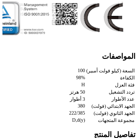
المواصفات
100
السعة (كيلو فولت أمبير)
98%
الكفاءة
H
فئة العزل
تردد التشغيل
50 هرتز
عدد الأطوار
3 أطوار
380
الجهد الابتدائي (فولت)
222/385
الجهد الثانوي (فولت)
D,d(y)
مجموعة المتجهات
تفاصيل المنتج