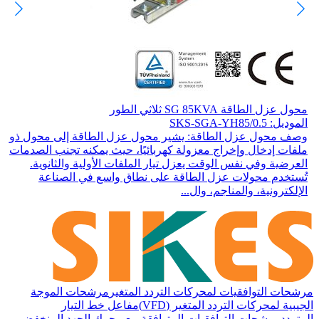
محول عزل الطاقة SG 85KVA ثلاثي الطور
الموديل: SKS-SGA-YH85/0.5
وصف محول عزل الطاقة: يشير محول عزل الطاقة إلى محول ذو
ملفات إدخال وإخراج معزولة كهربائيًا، حيث يمكنه تجنب الصدمات
العرضية وفي نفس الوقت يعزل تيار الملفات الأولية والثانوية.
تُستخدم محولات عزل الطاقة على نطاق واسع في الصناعة
الإلكترونية، والمناجم، وال...
مرشحات التوافقيات لمحركات التردد المتغير
مرشحات الموجة
الجيبية لمحركات التردد المتغير (VFD)
مفاعل خط التيار
المتردد
مرشحات التوافقيات المتوافقة مع محرك الجهد المنخفض