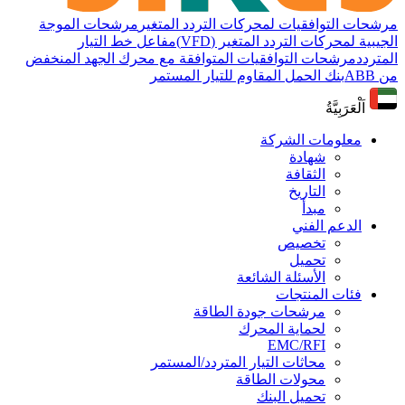
مرشحات التوافقيات لمحركات التردد المتغير
مرشحات الموجة
الجيبية لمحركات التردد المتغير (VFD)
مفاعل خط التيار
المتردد
مرشحات التوافقيات المتوافقة مع محرك الجهد المنخفض
من ABB
بنك الحمل المقاوم للتيار المستمر
اَلْعَرَبِيَّةُ
معلومات الشركة
شهادة
الثقافة
التاريخ
مبدأ
الدعم الفني
تخصيص
تحميل
الأسئلة الشائعة
فئات المنتجات
مرشحات جودة الطاقة
لحماية المحرك
EMC/RFI
محاثات التيار المتردد/المستمر
محولات الطاقة
تحميل البنك