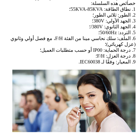
خصائص هذه السلسلة:
1. نطاق الطاقة: 55KVA-85KVA؛
2. الطور: ثلاثي الطور؛
3. الجهد الأولي: 380V؛
4. الجهد الثانوي: 380V/؛
5. التردد: 50/60Hz؛
6. الملف: سلك نحاسي مينا من الفئة F/H، مع فصل أولي وثانوي
(عزل كهربائي)؛
7. درجة الحماية: IP00 أو حسب متطلبات العميل؛
8. درجة العزل: F/H؛
9. المعيار: وفقًا لـ IEC60038.