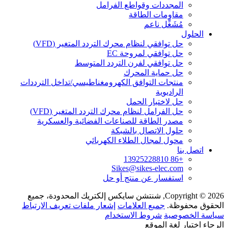
المجددات وقواطع الفرامل
مقاومات الطاقة
مُشَغِّل ناعم
الحلول
حل توافقي لنظام محرك التردد المتغير (VFD)
حل توافقي لمروحة EC
حل توافقي لفرن التردد المتوسط
حل حماية المحرك
منتجات التوافق الكهرومغناطيسي/تداخل الترددات
الراديوية
حل لاختبار الحمل
حل الفرامل لنظام محرك التردد المتغير (VFD)
مصدر الطاقة للصناعات الفضائية والعسكرية
حلول الاتصال بالشبكة
محول لمجال الطلاء الكهربائي
اتصل بنا
+86 13925228810
Sikes@sikes-elec.com
استفسار عن منتج أو حل
Copyright © 2026, شنتشن سايكس إلكتريك المحدودة، جميع
الحقوق محفوظة.
جميع العلامات
إشعار ملفات تعريف الارتباط
سياسة الخصوصية
شروط الاستخدام
الرجاء اختيار لغة الموقع