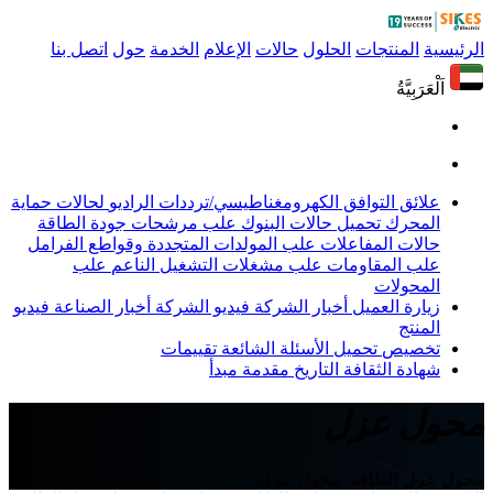
الرئيسية
المنتجات
الحلول
حالات
الإعلام
الخدمة
حول
اتصل بنا
اَلْعَرَبِيَّةُ
علائق التوافق الكهرومغناطيسي/ترددات الراديو
لحالات حماية
المحرك
تحميل حالات البنوك
علب مرشحات جودة الطاقة
حالات المفاعلات
علب المولدات المتجددة وقواطع الفرامل
علب المقاومات
علب مشغلات التشغيل الناعم
علب
المحولات
زيارة العميل
أخبار الشركة
فيديو الشركة
أخبار الصناعة
فيديو
المنتج
تخصيص
تحميل
الأسئلة الشائعة
تقييمات
شهادة
الثقافة
التاريخ
مقدمة
مبدأ
محول عزل
محول عزل الطاقة، محول عزل