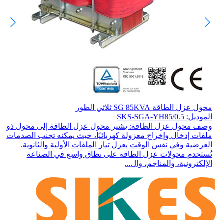
محول عزل الطاقة SG 85KVA ثلاثي الطور
الموديل: SKS-SGA-YH85/0.5
وصف محول عزل الطاقة: يشير محول عزل الطاقة إلى محول ذو
ملفات إدخال وإخراج معزولة كهربائيًا، حيث يمكنه تجنب الصدمات
العرضية وفي نفس الوقت يعزل تيار الملفات الأولية والثانوية.
تُستخدم محولات عزل الطاقة على نطاق واسع في الصناعة
الإلكترونية، والمناجم، وال...