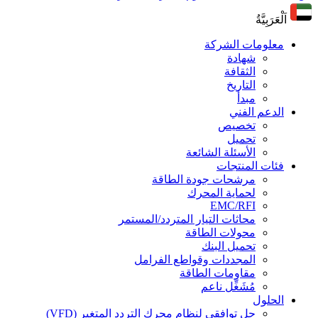
اَلْعَرَبِيَّةُ
معلومات الشركة
شهادة
الثقافة
التاريخ
مبدأ
الدعم الفني
تخصيص
تحميل
الأسئلة الشائعة
فئات المنتجات
مرشحات جودة الطاقة
لحماية المحرك
EMC/RFI
محاثات التيار المتردد/المستمر
محولات الطاقة
تحميل البنك
المجددات وقواطع الفرامل
مقاومات الطاقة
مُشَغِّل ناعم
الحلول
حل توافقي لنظام محرك التردد المتغير (VFD)