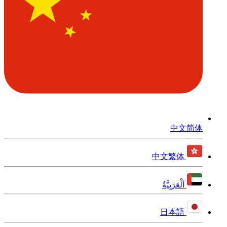
中文简体
中文繁体
اَلْعَرَبِيَّةُ
日本語