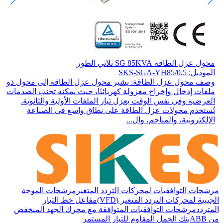
محول عزل الطاقة SG 85KVA ثلاثي الطور
الموديل: SKS-SGA-YH85/0.5
وصف محول عزل الطاقة: يشير محول عزل الطاقة إلى محول ذو
ملفات إدخال وإخراج معزولة كهربائيًا، حيث يمكنه تجنب الصدمات
العرضية وفي نفس الوقت يعزل تيار الملفات الأولية والثانوية.
تُستخدم محولات عزل الطاقة على نطاق واسع في الصناعة
الإلكترونية، والمناجم، وال...
مرشحات التوافقيات لمحركات التردد المتغير
مرشحات الموجة
الجيبية لمحركات التردد المتغير (VFD)
مفاعل خط التيار
المتردد
مرشحات التوافقيات المتوافقة مع محرك الجهد المنخفض
من ABB
بنك الحمل المقاوم للتيار المستمر