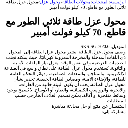
الرئيسية
›
المنتجات
›
محولات الطاقة
›
محول عزل
›
محول عزل طاقة
ثلاثي الطور مع قاطع، 70 كيلو فولت أمبير
محول عزل طاقة ثلاثي الطور مع
قاطع، 70 كيلو فولت أمبير
الموديل: SKS-SG-70/0.6
وصف محول عزل الطاقة: يشير محول عزل الطاقة إلى المحول
ذي اللفات المدخلة والمخرجة المعزولة كهربائيًا، حيث يمكنه تجنب
الصدمات العرضية وفي نفس الوقت يعزل تيار الملفات الأولية
والثانوية. يُستخدم محول عزل الطاقة على نطاق واسع في الصناعة
الإلكترونية، والمناجم، والمعدات الصناعية، ودوائر التحكم العامة
للطاقة، والإضاءة الآمنة، ومصادر الطاقة الخفيفة. تحذير بشأن
محول عزل الطاقة: يجب أن يكون البيئة خالية من الغازات،
والأبخرة، والرواسب الكيميائية، والغبار، أو الأوساخ. لا يُسمح بوجود
وسائط متفجرة أو أكالة. يمكن تصميم الغلاف الخارجي حسب
المتطلبات.
استفسار عن منتج أو حل
محادثة مباشرة
مشاركة إلى: