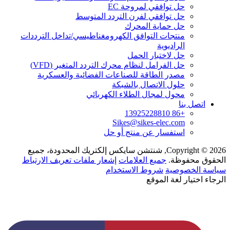
حل توافقي لمروحة EC
حل توافقي لفرن التردد المتوسط
حل حماية المحرك
منتجات التوافق الكهرومغناطيسي/تداخل الترددات
الراديوية
حل لاختبار الحمل
حل الفرامل لنظام محرك التردد المتغير (VFD)
مصدر الطاقة للصناعات الفضائية والعسكرية
حلول الاتصال بالشبكة
محول لمجال الطلاء الكهربائي
اتصل بنا
+86 13925228810
Sikes@sikes-elec.com
استفسار عن منتج أو حل
Copyright © 2026, شنتشن سايكس إلكتريك المحدودة، جميع
الحقوق محفوظة.
جميع العلامات
إشعار ملفات تعريف الارتباط
سياسة الخصوصية
شروط الاستخدام
الرجاء اختيار لغة الموقع