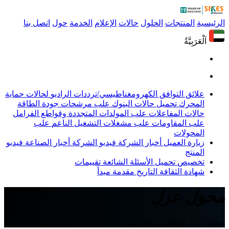
الرئيسية
المنتجات
الحلول
حالات
الإعلام
الخدمة
حول
اتصل بنا
اَلْعَرَبِيَّةُ
علائق التوافق الكهرومغناطيسي/ترددات الراديو
لحالات حماية
المحرك
تحميل حالات البنوك
علب مرشحات جودة الطاقة
حالات المفاعلات
علب المولدات المتجددة وقواطع الفرامل
علب المقاومات
علب مشغلات التشغيل الناعم
علب
المحولات
زيارة العميل
أخبار الشركة
فيديو الشركة
أخبار الصناعة
فيديو
المنتج
تخصيص
تحميل
الأسئلة الشائعة
تقييمات
شهادة
الثقافة
التاريخ
مقدمة
مبدأ
محول عزل
محول عزل الطاقة، محول عزل