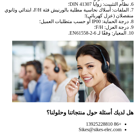
6. نظام التثبيت: زوايا DIN 41307؛
7. الملفات: أسلاك نحاسية مطلية بالورنيش فئة F/H، ابتدائي وثانوي
منفصلان (عزل كهربائي)؛
8. درجة الحماية: IP00 أو حسب متطلبات العميل؛
9. درجة العزل: F/H؛
10. المعيار: وفقًا لـ EN61558-2-6.
هل لديك أسئلة حول منتجاتنا وحلولنا؟
+86 13925228810
Sikes@sikes-elec.com