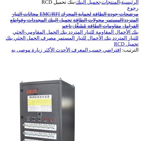
الرئيسية
›
المنتجات
›
تحميل البنك
›
بنك تحميل RCD
رجوع
مرشحات جودة الطاقة
لحماية المحرك
EMC/RFI
محاثات التيار
المتردد/المستمر
محولات الطاقة
تحميل البنك
المجددات وقواطع
الفرامل
مقاومات الطاقة
مُشَغِّل ناعم
بنك الأحمال المقاومة للتيار المتردد
بنك الحمل المقاومي-الحثي
للتيار المتردد
بنك الأحمال للتيار المستمر
مصرف الحمل الحثي
بنك
تحميل RCD
الترتيب:
افتراضي
حسب المعرف
الأحدث
الأكثر زيارة
موصى به