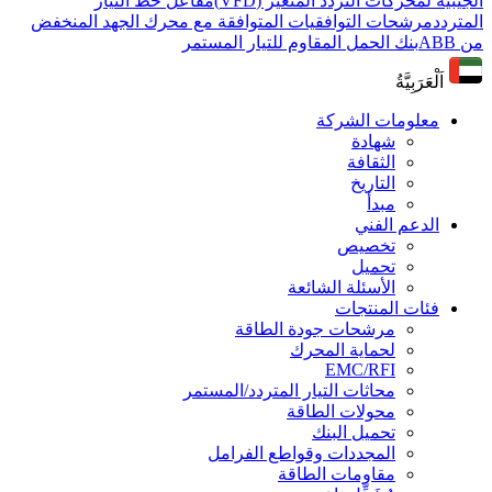
الجيبية لمحركات التردد المتغير (VFD)
مفاعل خط التيار
المتردد
مرشحات التوافقيات المتوافقة مع محرك الجهد المنخفض
من ABB
بنك الحمل المقاوم للتيار المستمر
اَلْعَرَبِيَّةُ
معلومات الشركة
شهادة
الثقافة
التاريخ
مبدأ
الدعم الفني
تخصيص
تحميل
الأسئلة الشائعة
فئات المنتجات
مرشحات جودة الطاقة
لحماية المحرك
EMC/RFI
محاثات التيار المتردد/المستمر
محولات الطاقة
تحميل البنك
المجددات وقواطع الفرامل
مقاومات الطاقة