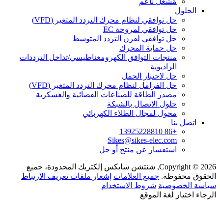
مُشَغِّل ناعم
الحلول
حل توافقي لنظام محرك التردد المتغير (VFD)
حل توافقي لمروحة EC
حل توافقي لفرن التردد المتوسط
حل حماية المحرك
منتجات التوافق الكهرومغناطيسي/تداخل الترددات
الراديوية
حل لاختبار الحمل
حل الفرامل لنظام محرك التردد المتغير (VFD)
مصدر الطاقة للصناعات الفضائية والعسكرية
حلول الاتصال بالشبكة
محول لمجال الطلاء الكهربائي
اتصل بنا
+86 13925228810
Sikes@sikes-elec.com
استفسار عن منتج أو حل
Copyright © 2026, شنتشن سايكس إلكتريك المحدودة، جميع
الحقوق محفوظة.
جميع العلامات
إشعار ملفات تعريف الارتباط
سياسة الخصوصية
شروط الاستخدام
الرجاء اختيار لغة الموقع