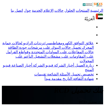
الرئيسية
المنتجات
الحلول
حالات
الإعلام
الخدمة
حول
اتصل بنا
اَلْعَرَبِيَّةُ
علائق التوافق الكهرومغناطيسي/ترددات الراديو
لحالات حماية
المحرك
تحميل حالات البنوك
علب مرشحات جودة الطاقة
حالات المفاعلات
علب المولدات المتجددة وقواطع الفرامل
علب المقاومات
علب مشغلات التشغيل الناعم
علب
المحولات
زيارة العميل
أخبار الشركة
فيديو الشركة
أخبار الصناعة
فيديو
المنتج
تخصيص
تحميل
الأسئلة الشائعة
تقييمات
شهادة
الثقافة
التاريخ
مقدمة
مبدأ
بنك تحميل RCD
بنك تحميل RCD