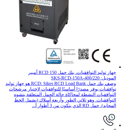
جهاز توليد التوافقيات، بنك حمل RCD 150 أمبير
الموديل: SKS-RCD-150A-400/220
وصف بنك حمل RCD: Sikes RCD Load Bank هو جهاز توليد
توافقيات يوفر مصدرًا أساسيًا للتوافقيات لاختبار مرشحات
التوافقيات النشطة لمحاكاة حالة الحمل المتعلقة بتشوه
التوافقيات. وهو ثلاثي الطور وأربعة أسلاك (يشمل الخط
المحايد). حمل RD الذي يتكون من 3 أطوار أ...