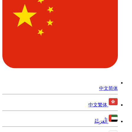
中文简体
中文繁体
اَلْعَرَبِيَّةُ