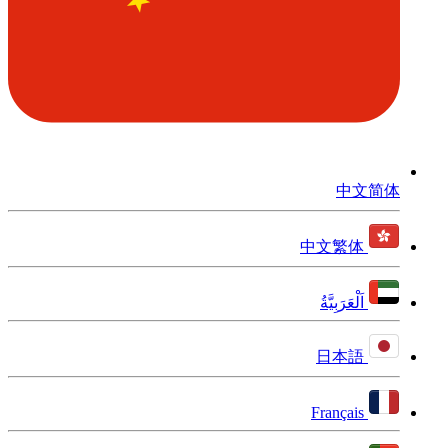
中文简体
中文繁体
اَلْعَرَبِيَّةُ
日本語
Français