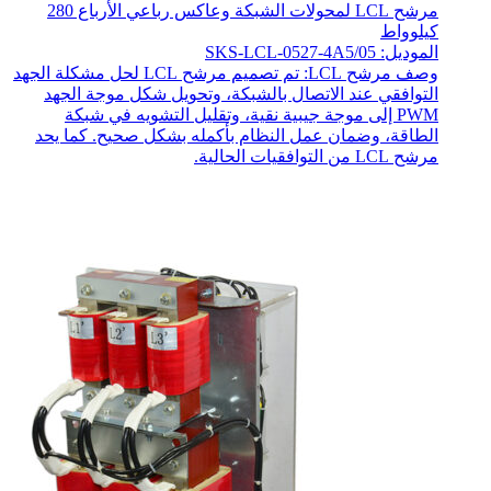
مرشح LCL لمحولات الشبكة وعاكس رباعي الأرباع 280
كيلوواط
الموديل: SKS-LCL-0527-4A5/05
وصف مرشح LCL: تم تصميم مرشح LCL لحل مشكلة الجهد
التوافقي عند الاتصال بالشبكة، وتحويل شكل موجة الجهد
PWM إلى موجة جيبية نقية، وتقليل التشويه في شبكة
الطاقة، وضمان عمل النظام بأكمله بشكل صحيح. كما يحد
مرشح LCL من التوافقيات الحالية.