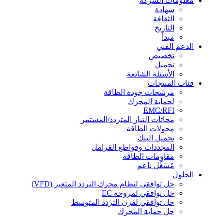
معلومات الشركة
شهادة
الثقافة
التاريخ
مبدأ
الدعم الفني
تخصيص
تحميل
الأسئلة الشائعة
فئات المنتجات
مرشحات جودة الطاقة
لحماية المحرك
EMC/RFI
محاثات التيار المتردد/المستمر
محولات الطاقة
تحميل البنك
المجددات وقواطع الفرامل
مقاومات الطاقة
مُشَغِّل ناعم
الحلول
حل توافقي لنظام محرك التردد المتغير (VFD)
حل توافقي لمروحة EC
حل توافقي لفرن التردد المتوسط
حل حماية المحرك