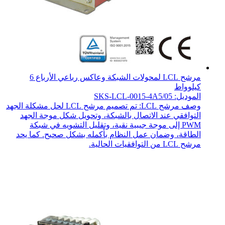
مرشح LCL لمحولات الشبكة وعاكس رباعي الأرباع 6
كيلوواط
الموديل: SKS-LCL-0015-4A5/05
وصف مرشح LCL: تم تصميم مرشح LCL لحل مشكلة الجهد
التوافقي عند الاتصال بالشبكة، وتحويل شكل موجة الجهد
PWM إلى موجة جيبية نقية، وتقليل التشويه في شبكة
الطاقة، وضمان عمل النظام بأكمله بشكل صحيح. كما يحد
مرشح LCL من التوافقيات الحالية.