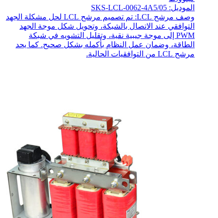
الموديل: SKS-LCL-0062-4A5/05
وصف مرشح LCL: تم تصميم مرشح LCL لحل مشكلة الجهد
التوافقي عند الاتصال بالشبكة، وتحويل شكل موجة الجهد
PWM إلى موجة جيبية نقية، وتقليل التشويه في شبكة
الطاقة، وضمان عمل النظام بأكمله بشكل صحيح. كما يحد
مرشح LCL من التوافقيات الحالية.