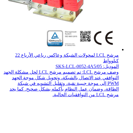
مرشح LCL لمحولات الشبكة وعاكس رباعي الأرباع 22
كيلوواط
الموديل: SKS-LCL-0052-4A5/05
وصف مرشح LCL: تم تصميم مرشح LCL لحل مشكلة الجهد
التوافقي عند الاتصال بالشبكة، وتحويل شكل موجة الجهد
PWM إلى موجة جيبية نقية، وتقليل التشويه في شبكة
الطاقة، وضمان عمل النظام بأكمله بشكل صحيح. كما يحد
مرشح LCL من التوافقيات الحالية.