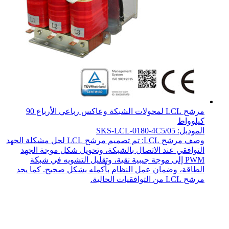
مرشح LCL لمحولات الشبكة وعاكس رباعي الأرباع 90
كيلوواط
الموديل: SKS-LCL-0180-4C5/05
وصف مرشح LCL: تم تصميم مرشح LCL لحل مشكلة الجهد
التوافقي عند الاتصال بالشبكة، وتحويل شكل موجة الجهد
PWM إلى موجة جيبية نقية، وتقليل التشويه في شبكة
الطاقة، وضمان عمل النظام بأكمله بشكل صحيح. كما يحد
مرشح LCL من التوافقيات الحالية.