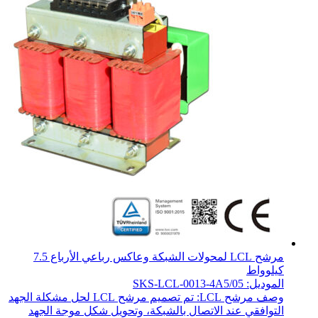
مرشح LCL لمحولات الشبكة وعاكس رباعي الأرباع 7.5
كيلوواط
الموديل: SKS-LCL-0013-4A5/05
وصف مرشح LCL: تم تصميم مرشح LCL لحل مشكلة الجهد
التوافقي عند الاتصال بالشبكة، وتحويل شكل موجة الجهد