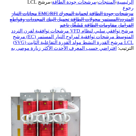
الرئيسية
›
المنتجات
›
مرشحات جودة الطاقة
›
مرشح LCL
رجوع
مرشحات جودة الطاقة
لحماية المحرك
EMC/RFI
محاثات التيار
المتردد/المستمر
محولات الطاقة
تحميل البنك
المجددات وقواطع
الفرامل
مقاومات الطاقة
مُشَغِّل ناعم
مرشح توافقي سلبي لنظام VFD
مرشحات توافقية لفرن التردد
المتوسط
مرشحات توافقية لمراوح التيار المستمر (EC)
مرشح
LCL
مرشح القدرة النشط
مولد القدرة التفاعلية الثابت (SVG)
الترتيب:
افتراضي
حسب المعرف
الأحدث
الأكثر زيارة
موصى به