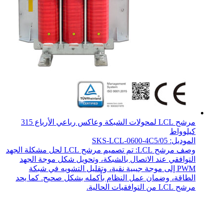
مرشح LCL لمحولات الشبكة وعاكس رباعي الأرباع 315
كيلوواط
الموديل: SKS-LCL-0600-4C5/05
وصف مرشح LCL: تم تصميم مرشح LCL لحل مشكلة الجهد
التوافقي عند الاتصال بالشبكة، وتحويل شكل موجة الجهد
PWM إلى موجة جيبية نقية، وتقليل التشويه في شبكة
الطاقة، وضمان عمل النظام بأكمله بشكل صحيح. كما يحد
مرشح LCL من التوافقيات الحالية.