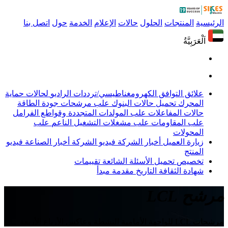
الرئيسية
المنتجات
الحلول
حالات
الإعلام
الخدمة
حول
اتصل بنا
اَلْعَرَبِيَّةُ
علائق التوافق الكهرومغناطيسي/ترددات الراديو
لحالات حماية
المحرك
تحميل حالات البنوك
علب مرشحات جودة الطاقة
حالات المفاعلات
علب المولدات المتجددة وقواطع الفرامل
علب المقاومات
علب مشغلات التشغيل الناعم
علب
المحولات
زيارة العميل
أخبار الشركة
فيديو الشركة
أخبار الصناعة
فيديو
المنتج
تخصيص
تحميل
الأسئلة الشائعة
تقييمات
شهادة
الثقافة
التاريخ
مقدمة
مبدأ
مرشح LCL
مرشحات LCL للواجهة الأمامية النشطة وعاكس الأرباع الأربعة