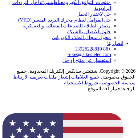
منتجات التوافق الكهرومغناطيسي/تداخل الترددات
الراديوية
حل لاختبار الحمل
حل الفرامل لنظام محرك التردد المتغير (VFD)
مصدر الطاقة للصناعات الفضائية والعسكرية
حلول الاتصال بالشبكة
محول لمجال الطلاء الكهربائي
اتصل بنا
+86 13925228810
Sikes@sikes-elec.com
استفسار عن منتج أو حل
Copyright © 2026, شنتشن سايكس إلكتريك المحدودة، جميع
الحقوق محفوظة.
جميع العلامات
إشعار ملفات تعريف الارتباط
سياسة الخصوصية
شروط الاستخدام
الرجاء اختيار لغة الموقع