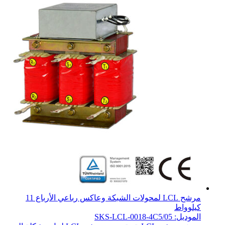
مرشح LCL لمحولات الشبكة وعاكس رباعي الأرباع 11
كيلوواط
الموديل: SKS-LCL-0018-4C5/05