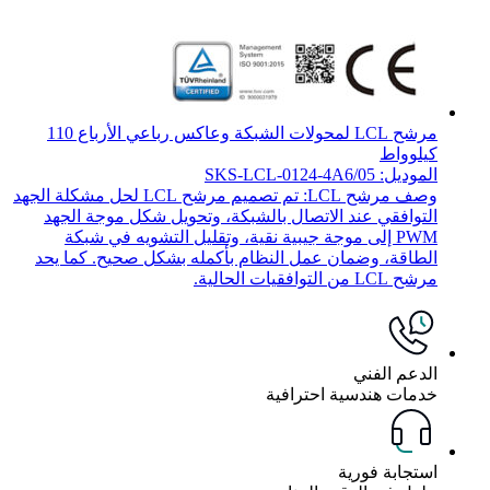
مرشح LCL لمحولات الشبكة وعاكس رباعي الأرباع 110
كيلوواط
الموديل: SKS-LCL-0124-4A6/05
وصف مرشح LCL: تم تصميم مرشح LCL لحل مشكلة الجهد
التوافقي عند الاتصال بالشبكة، وتحويل شكل موجة الجهد
PWM إلى موجة جيبية نقية، وتقليل التشويه في شبكة
الطاقة، وضمان عمل النظام بأكمله بشكل صحيح. كما يحد
مرشح LCL من التوافقيات الحالية.
الدعم الفني
خدمات هندسية احترافية
استجابة فورية