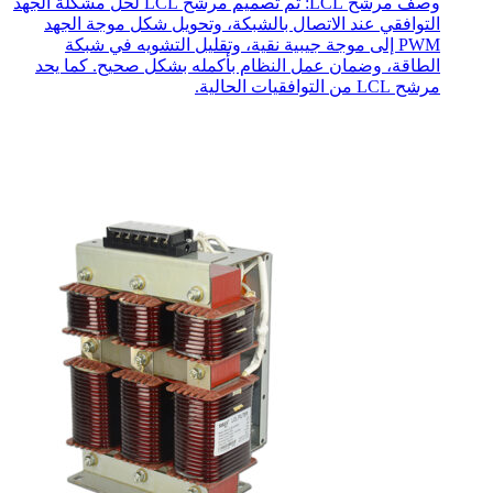
وصف مرشح LCL: تم تصميم مرشح LCL لحل مشكلة الجهد
التوافقي عند الاتصال بالشبكة، وتحويل شكل موجة الجهد
PWM إلى موجة جيبية نقية، وتقليل التشويه في شبكة
الطاقة، وضمان عمل النظام بأكمله بشكل صحيح. كما يحد
مرشح LCL من التوافقيات الحالية.