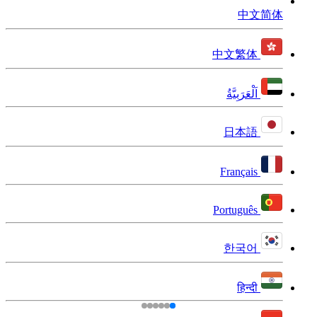
中文简体
中文繁体
اَلْعَرَبِيَّةُ
日本語
Français
Português
한국어
हिन्दी