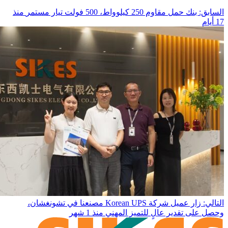
السابق: بنك حمل مقاوم 250 كيلوواط، 500 فولت تيار مستمر
منذ
17 أيام
التالي: زار عميل شركة Korean UPS مصنعنا في تشونغشان،
وحصل على تقدير عالٍ للتميز المهني
منذ 1 شهر