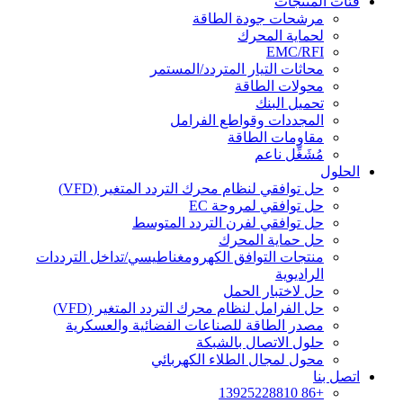
فئات المنتجات
مرشحات جودة الطاقة
لحماية المحرك
EMC/RFI
محاثات التيار المتردد/المستمر
محولات الطاقة
تحميل البنك
المجددات وقواطع الفرامل
مقاومات الطاقة
مُشَغِّل ناعم
الحلول
حل توافقي لنظام محرك التردد المتغير (VFD)
حل توافقي لمروحة EC
حل توافقي لفرن التردد المتوسط
حل حماية المحرك
منتجات التوافق الكهرومغناطيسي/تداخل الترددات
الراديوية
حل لاختبار الحمل
حل الفرامل لنظام محرك التردد المتغير (VFD)
مصدر الطاقة للصناعات الفضائية والعسكرية
حلول الاتصال بالشبكة
محول لمجال الطلاء الكهربائي
اتصل بنا
+86 13925228810