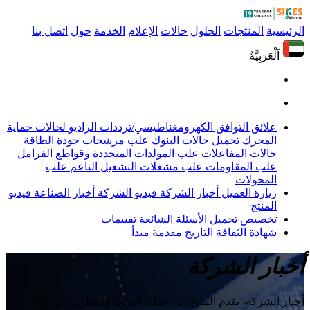
الرئيسية
المنتجات
الحلول
حالات
الإعلام
الخدمة
حول
اتصل بنا
اَلْعَرَبِيَّةُ
علائق التوافق الكهرومغناطيسي/ترددات الراديو
لحالات حماية
المحرك
تحميل حالات البنوك
علب مرشحات جودة الطاقة
حالات المفاعلات
علب المولدات المتجددة وقواطع الفرامل
علب المقاومات
علب مشغلات التشغيل الناعم
علب
المحولات
زيارة العميل
أخبار الشركة
فيديو الشركة
أخبار الصناعة
فيديو
المنتج
تخصيص
تحميل
الأسئلة الشائعة
تقييمات
شهادة
الثقافة
التاريخ
مقدمة
مبدأ
أخبار الشركة
أخبار الشركة، تقدم المنتجات، عملية البحث والتطوير، أنشطة