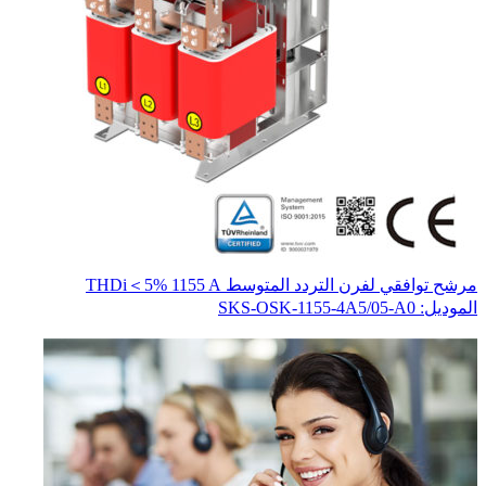
مرشح توافقي لفرن التردد المتوسط THDi＜5% 1155 A
محو
المو
الموديل: SKS-OSK-1155-4A5/05-A0