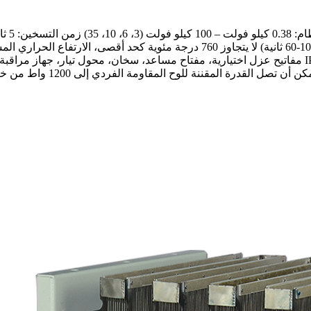
الاستبدال هيكل مدمج وسهل التركيب درجة حماية الغلاف: IP20 – IP56 مفاتيح عزل اختيارية، مفتاح مساع
شبكي فريد من الفولاذ لسهولة 