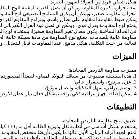
هيكل شبكي فريد من الفولاذ لسهولة التبريد
سعة حرارية كبيرة للمقاوم، ويمكن أن تصل القدرة المقننة للوح المقاومة الفردي إلى 1200 واط من خلا
انحراف مقاومة صغير، ويمكن أن يكون التسامح التصنيعي لوح المقاومة
يمكن ضبط مقاومة المقاوم على نطاق واسع، ويتراوح المقاوم الفردي من 0.005 إلى 1.7
يتمتع لوح المقاومة بعزل قوي، ويمكن أن تصل قوة العزل الكهربائي لوحدة المقا
في الحالة الساخنة، يكون معدل تغير المقاومة صغيرًا، يستخدم لوح المق
مقاومة عالية للصدمات، يصنع لوح المقاومة من مادة سبيكة عالية الح
فعالية من حيث التكلفة، هيكل مدمج، عدد المقاومات قابل للتعديل، و
الميزات
مميزات مقاومة التأريض المحايدة:
1. هذه السلسلة مصنوعة من سبائك الفولاذ المقاوم للصدأ المستوردة من الخارج، معامل ارتفاع درجة الحرارة منخفض، ومعدل تغير المقاومة صغير؛
2. عزل مزدوج، واستقرار عالي؛
3. توصيل براغي، سهل التفكيك، واتصال موثوق؛
4. يمكن إضافة جهاز مراقبة ذكي يراقب بشكل فعال تيار عطل الأرض، والجهد، ويوفر جهات اتصال للتبديل والإنذار.
التطبيقات
تطبيق منتج مقاومة التأريض المحايدة:
يستخد
لمنع الجهد الزائد الرنان. الأول غالبًا ما يكون تأريضًا منخفض المقاوم
والمجمعات الصناعية الكبيرة، ومحطات الطاقة، وأنظمة توزيع المنصات ا