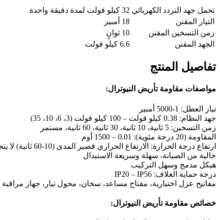
تحمل جهد التردد الكهربائي
32 كيلو فولت لمدة دقيقة واحدة
التيار المقنن
18 أمبير
زمن التسخين المقنن
10 ثوانٍ
الجهد المقنن
6.6 كيلو فولت
تفاصيل المنتج
مواصفات مقاومة تأريض النيوترال:
تيار العطل: 1-5000 أمبير
جهد النظام: 0.38 كيلو فولت – 100 كيلو فولت (3، 6، 10، 35)
زمن التسخين: 5 ثانية، 10 ثانية، 30 ثانية، 60 ثانية، مستمر
المقاومة (20 درجة مئوية): 0.01 – 1500 أوم
ارتفاع درجة الحرارة: الارتفاع الحراري قصير المدى (10-60 ثانية) لا يتجاوز 760 درجة مئوية كحد أقصى، الارتفاع الحراري المستمر يصل إلى 385 درجة مئوية
خالية من الصيانة، سهلة وسريعة الاستبدال
هيكل مدمج وسهل التركيب
درجة حماية الغلاف: IP20 – IP56
مفاتيح عزل اختيارية، مفتاح مساعد، سخان، محول تيار، جهاز مراقبة 
خصائص مقاومة تأريض النيوترال: