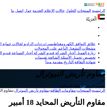
الرئيسية
المنتجات
الحلول
حالات
الإعلام
الخدمة
حول
اتصل بنا
اَلْعَرَبِيَّةُ
علائق التوافق الكهرومغناطيسي/ترددات الراديو
لحالات حماية 
مشغلات التشغيل الناعم
علب المحولات
زيارة العميل
أخبار الشركة
فيديو الشركة
أخبار الصناعة
فيديو ال
تخصيص
تحميل
الأسئلة الشائعة
تقييمات
شهادة
الثقافة
التاريخ
مقدمة
مبدأ
مقاوم تأريض النيوترال
مقاوم تأريض النقطة المحايدة
الرئيسية
›
المنتجات
›
مقاومات الطاقة
›
مقاوم تأريض النيوترال
›
مقاوم التأري
مقاوم التأريض المحايد 18 أمبير