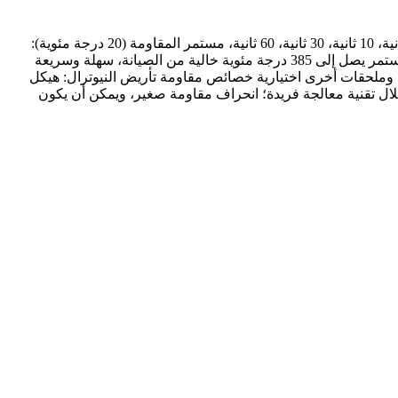
مواصفات مقاومة تأريض النيوترال: تيار العطل: 1-5000 أمبير جهد النظام: 0.38 كيلو فولت – 100 كيلو فولت (3، 6، 10، 35) زمن التسخين: 5 ثانية، 10 ثانية، 30 ثانية، 60 ثانية، مستمر المقاومة (20 درجة مئوية):
0.01 – 1500 أوم ارتفاع درجة الحرارة: الارتفاع الحراري قصير المدى (10-60 ثانية) لا يتجاوز 760 درجة مئوية كحد أقصى، الارتفاع الحراري المستمر يصل إلى 385 درجة مئوية خالية من الصيانة، سهلة وسريعة
د، سخان، محول تيار، جهاز مراقبة وملحقات أخرى اختيارية خصائص مقاومة تأريض النيوترال: هيكل
التبريد سعة حرارية كبيرة للمقاوم، ويمكن أن تصل القدرة المقننة للوح المقاومة الفردي إلى 1200 واط من خلال تقنية معالجة فريدة؛ انحراف مقاومة صغير، ويمكن أن يكون