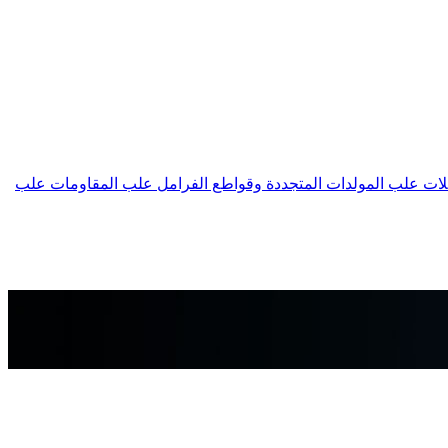
لات
علب المولدات المتجددة وقواطع الفرامل
علب المقاومات
علب