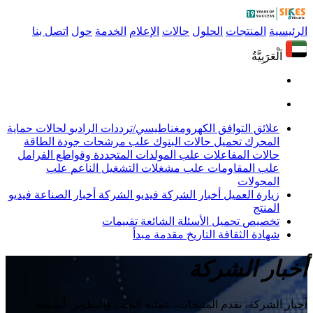
الرئيسية
المنتجات
الحلول
حالات
الإعلام
الخدمة
حول
اتصل بنا
اَلْعَرَبِيَّةُ
علائق التوافق الكهرومغناطيسي/ترددات الراديو
لحالات حماية
المحرك
تحميل حالات البنوك
علب مرشحات جودة الطاقة
حالات المفاعلات
علب المولدات المتجددة وقواطع الفرامل
علب المقاومات
علب مشغلات التشغيل الناعم
علب
المحولات
زيارة العميل
أخبار الشركة
فيديو الشركة
أخبار الصناعة
فيديو
المنتج
تخصيص
تحميل
الأسئلة الشائعة
تقييمات
شهادة
الثقافة
التاريخ
مقدمة
مبدأ
أخبار الشركة
أخبار الشركة، تقدم المنتجات، عملية البحث والتطوير، أنشطة