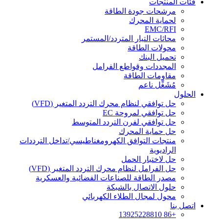
فئات المنتجات
مرشحات جودة الطاقة
لحماية المحرك
EMC/RFI
محاثات التيار المتردد/المستمر
محولات الطاقة
تحميل البنك
المجددات وقواطع الفرامل
مقاومات الطاقة
مُشَغِّل ناعم
الحلول
حل توافقي لنظام محرك التردد المتغير (VFD)
حل توافقي لمروحة EC
حل توافقي لفرن التردد المتوسط
حل حماية المحرك
منتجات التوافق الكهرومغناطيسي/تداخل الترددات
الراديوية
حل لاختبار الحمل
حل الفرامل لنظام محرك التردد المتغير (VFD)
مصدر الطاقة للصناعات الفضائية والعسكرية
حلول الاتصال بالشبكة
محول لمجال الطلاء الكهربائي
اتصل بنا
+86 13925228810