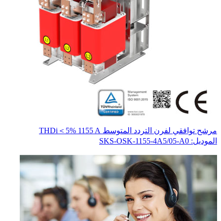
مرشح توافقي لفرن التردد المتوسط THDi＜5% 1155 A
محو
المو
الموديل: SKS-OSK-1155-4A5/05-A0