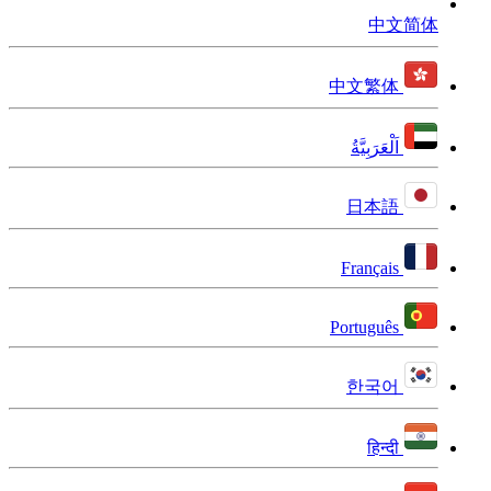
中文简体
中文繁体
اَلْعَرَبِيَّةُ
日本語
Français
Português
한국어
हिन्दी