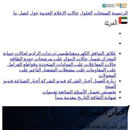
الرئيسية
المنتجات
الحلول
حالات
الإعلام
الخدمة
حول
اتصل بنا
اَلْعَرَبِيَّةُ
علائق التوافق الكهرومغناطيسي/ترددات الراديو
لحالات حماية
المحرك
تحميل حالات البنوك
علب مرشحات جودة الطاقة
حالات المفاعلات
علب المولدات المتجددة وقواطع الفرامل
علب المقاومات
علب مشغلات التشغيل الناعم
علب
المحولات
زيارة العميل
أخبار الشركة
فيديو الشركة
أخبار الصناعة
فيديو
المنتج
تخصيص
تحميل
الأسئلة الشائعة
تقييمات
شهادة
الثقافة
التاريخ
مقدمة
مبدأ
أخبار الشركة
أخبار الشركة، تقدم المنتجات، عملية البحث والتطوير، أنشطة