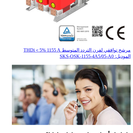
مرشح توافقي لفرن التردد المتوسط THDi＜5% 1155 A
محو
المو
الموديل: SKS-OSK-1155-4A5/05-A0