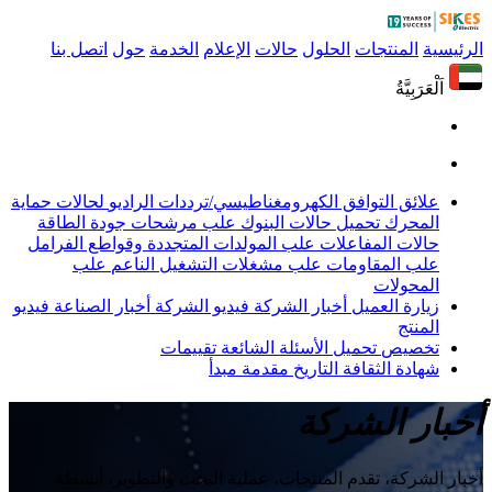
الرئيسية
المنتجات
الحلول
حالات
الإعلام
الخدمة
حول
اتصل بنا
اَلْعَرَبِيَّةُ
علائق التوافق الكهرومغناطيسي/ترددات الراديو
لحالات حماية
المحرك
تحميل حالات البنوك
علب مرشحات جودة الطاقة
حالات المفاعلات
علب المولدات المتجددة وقواطع الفرامل
علب المقاومات
علب مشغلات التشغيل الناعم
علب
المحولات
زيارة العميل
أخبار الشركة
فيديو الشركة
أخبار الصناعة
فيديو
المنتج
تخصيص
تحميل
الأسئلة الشائعة
تقييمات
شهادة
الثقافة
التاريخ
مقدمة
مبدأ
أخبار الشركة
أخبار الشركة، تقدم المنتجات، عملية البحث والتطوير، أنشطة