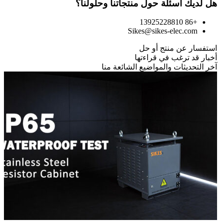
هل لديك أسئلة حول منتجاتنا وحلولنا؟
+86 13925228810
Sikes@sikes-elec.com
استفسار عن منتج أو حل
أخبار قد ترغب في قراءتها
آخر التحديثات والمواضيع الشائعة منا