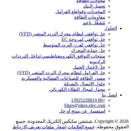
محولات الطاقة
تحميل البنك
المجددات وقواطع الفرامل
مقاومات الطاقة
مُشَغِّل ناعم
الحلول
حل توافقي لنظام محرك التردد المتغير (VFD)
حل توافقي لمروحة EC
حل توافقي لفرن التردد المتوسط
حل حماية المحرك
منتجات التوافق الكهرومغناطيسي/تداخل الترددات
الراديوية
حل لاختبار الحمل
حل الفرامل لنظام محرك التردد المتغير (VFD)
مصدر الطاقة للصناعات الفضائية والعسكرية
حلول الاتصال بالشبكة
محول لمجال الطلاء الكهربائي
اتصل بنا
+86 13925228810
Sikes@sikes-elec.com
استفسار عن منتج أو حل
Copyright © 2026, شنتشن سايكس إلكتريك المحدودة، جميع
الحقوق محفوظة.
جميع العلامات
إشعار ملفات تعريف الارتباط