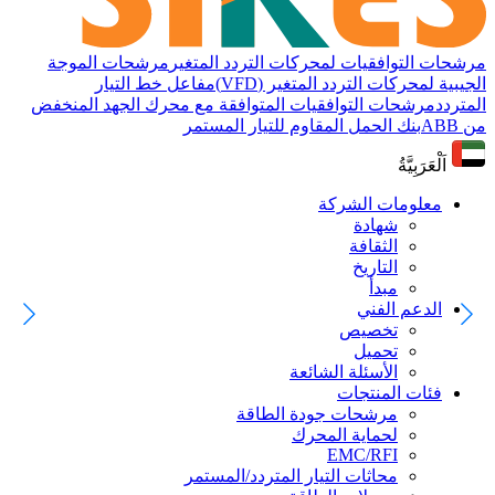
مرشحات التوافقيات لمحركات التردد المتغير
مرشحات الموجة
الجيبية لمحركات التردد المتغير (VFD)
مفاعل خط التيار
المتردد
مرشحات التوافقيات المتوافقة مع محرك الجهد المنخفض
من ABB
بنك الحمل المقاوم للتيار المستمر
اَلْعَرَبِيَّةُ
معلومات الشركة
شهادة
الثقافة
التاريخ
مبدأ
الدعم الفني
تخصيص
تحميل
الأسئلة الشائعة
فئات المنتجات
مرشحات جودة الطاقة
لحماية المحرك
EMC/RFI
محاثات التيار المتردد/المستمر