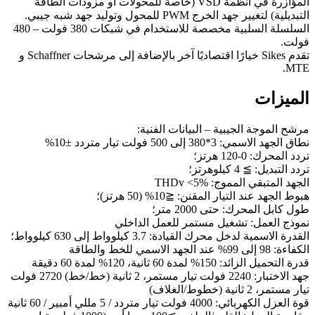
المؤازرة في أنظمة VSD (خاصة للمحولات أو مزودات الطاقة
التبديلية) لتغيير جهد الخرج PWM للمحول وتوليد جهد شبه جيبي.
السلسلة السلبية مخصصة للاستخدام في شبكات 380 فولت – 480
فولت.
تقدم Sikes خيارًا اقتصاديًا آخر بالإضافة إلى مرشحات Schaffner و
MTE.
الميزات
مرشح الموجة الجيبية – البيانات الفنية:
نطاق الجهد الاسمي: 3*380 إلى 500 فولت تيار متردد ±10%
تردد المحرك: 0-120 هرتز؛
تردد التبديل: ≧ 4 كيلوهرتز؛
الجهد المتبقي المموج: THDv <5%
هبوط الجهد عند التيار المقنن: ≦10% (50 هرتز)؛
طول كابل المحرك: حتى 2000 متر؛
نموذج العمل: تشغيل مستمر للعمل الداخلي
القدرة الاسمية لدخل محرك القيادة: 3.7 كيلوواط إلى 630 كيلوواط؛
الكفاءة: 98 إلى 99% عند الجهد الاسمي للخط والطاقة
قدرة التحميل الزائد: 150% لمدة 60 ثانية، 120% لمدة 60 دقيقة
جهد الاختبار: 2240 فولت تيار مستمر، 2 ثانية (خط/خط) 2720 فولت
تيار مستمر، 2 ثانية (خطوط/الغلاف)
قوة العزل الكهربائي: 4000 فولت تيار متردد / 5 مللي أمبير / 60 ثانية