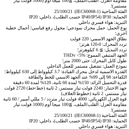
مقاومة العزل: القلب/الملف، ≧100 ميجا أوم (1000 فولت تيار
مستمر)؛
الفئة المناخية (IEC60068-1): 25/100/21
الحماية: IP30 (IP40/IP54 حسب الطلب)، داخلي: IP20
التبريد: هواء قسري داخلي
نوع الحمل: حمل محرك نموذجي؛ محول رفع قياسي؛ أحمال خطية
أخرى؛
نطاق الجهد الاسمي: 220 فولت
تردد المحرك: 0-120 هرتز؛
تردد التبديل: ≧ 6 كيلوهرتز؛
الجهد المتبقي المموج: THDv <5%
طول كابل المحرك: حتى 2000 متر؛
نموذج العمل: تشغيل مستمر للعمل الداخلي
القدرة الاسمية لدخل محرك القيادة: 3.7 كيلوواط إلى 630 كيلوواط؛
الكفاءة: 98 إلى 99% عند الجهد الاسمي للخط والطاقة
قدرة التحميل الزائد: 150% لمدة 60 ثانية، 120% لمدة 60 دقيقة
جهد الاختبار: 2240 فولت تيار مستمر، 2 ثانية (خط/خط) 2720 فولت
تيار مستمر، 2 ثانية (خطوط/الغلاف)
قوة العزل الكهربائي: 4000 فولت تيار متردد / 5 مللي أمبير / 60 ثانية
مقاومة العزل: القلب/الملف، ≧100 ميجا أوم (1000 فولت تيار
مستمر)؛
الفئة المناخية (IEC60068-1): 25/100/21
الحماية: IP30 (IP40/IP54 حسب الطلب)، داخلي: IP20
التبريد: هواء قسري داخلي