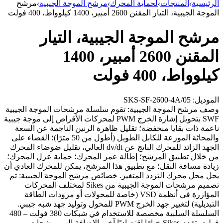
الرئيسية
›
المنتجات
›
لحماية المحرك
›
مرشح الموجة الجيبية
›
مرشح
الموجة الجيبية، التيار المقنن 2600 أمبير، 1400 كيلوواط، 400 فولت
مرشح الموجة الجيبية، التيار
المقنن 2600 أمبير، 1400
كيلوواط، 400 فولت
الموديل: SKS-SF-2600-4A/05
وصف مرشح الموجة الجيبية: تقوم سلسلة مرشحات الموجة الجيبية
SWF بتحويل إشارة الخرج PWM لمحركات الأقراص إلى موجة جيبية
ناعمة ذات بقايا منخفضة؛ تقليل ظاهرة الرنين الناجمة عن السعة
والمحاثة الموزعة للكابل الطويل (أطول من 50 مترًا)؛ القضاء على
الجهد الزائد للمحرك الناتج عن dv/dt العالي، تقليل ضوضاء المحرك
من خلال تطبيق المرشح؛ إطالة عمر المحرك؛ حماية عزل المحرك؛
زيادة مسافة النقل؛ مع تطبيق هذا المرشح، يمكن للمحرك العادي أن
يحل محل محرك التردد المتغير. خصائص مرشح الموجة الجيبية: تم
تصميم مرشحات الموجة الجيبية من Sikes لمختلف المحركات
المؤازرة في أنظمة VSD (خاصة للمحولات أو مزودات الطاقة
التبديلية) لتغيير جهد الخرج PWM للمحول وتوليد جهد شبه جيبي.
السلسلة السلبية مخصصة للاستخدام في شبكات 380 فولت – 480
فولت. تقدم Sikes خيارًا اقتصاديًا آخر بالإضافة إلى مرشحات