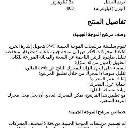
تردد التبديل
≥2 كيلوهرتز
803
الوزن (كيلوغرام)
تفاصيل المنتج
وصف مرشح الموجة الجيبية:
تقوم سلسلة مرشحات الموجة الجيبية SWF بتحويل إشارة الخرج
PWM لمحركات الأقراص إلى موجة جيبية ناعمة ذات بقايا منخفضة؛
تقليل ظاهرة الرنين الناجمة عن السعة والمحاثة الموزعة للكابل
الطويل (أطول من 50 مترًا)؛
القضاء على الجهد الزائد للمحرك الناتج عن dv/dt العالي،
تقليل ضوضاء المحرك من خلال تطبيق المرشح؛
إطالة عمر المحرك؛
حماية عزل المحرك؛
زيادة مسافة النقل؛
مع تطبيق هذا المرشح، يمكن للمحرك العادي أن يحل محل محرك
التردد المتغير.
خصائص مرشح الموجة الجيبية:
تم تصميم مرشحات الموجة الجيبية من Sikes لمختلف المحركات