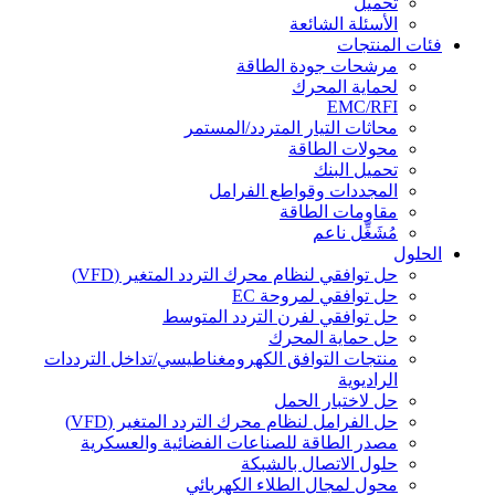
تحميل
الأسئلة الشائعة
فئات المنتجات
مرشحات جودة الطاقة
لحماية المحرك
EMC/RFI
محاثات التيار المتردد/المستمر
محولات الطاقة
تحميل البنك
المجددات وقواطع الفرامل
مقاومات الطاقة
مُشَغِّل ناعم
الحلول
حل توافقي لنظام محرك التردد المتغير (VFD)
حل توافقي لمروحة EC
حل توافقي لفرن التردد المتوسط
حل حماية المحرك
منتجات التوافق الكهرومغناطيسي/تداخل الترددات
الراديوية
حل لاختبار الحمل
حل الفرامل لنظام محرك التردد المتغير (VFD)
مصدر الطاقة للصناعات الفضائية والعسكرية
حلول الاتصال بالشبكة
محول لمجال الطلاء الكهربائي