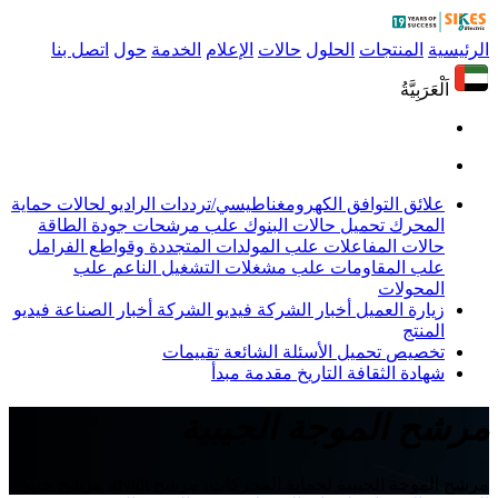
الرئيسية
المنتجات
الحلول
حالات
الإعلام
الخدمة
حول
اتصل بنا
اَلْعَرَبِيَّةُ
علائق التوافق الكهرومغناطيسي/ترددات الراديو
لحالات حماية
المحرك
تحميل حالات البنوك
علب مرشحات جودة الطاقة
حالات المفاعلات
علب المولدات المتجددة وقواطع الفرامل
علب المقاومات
علب مشغلات التشغيل الناعم
علب
المحولات
زيارة العميل
أخبار الشركة
فيديو الشركة
أخبار الصناعة
فيديو
المنتج
تخصيص
تحميل
الأسئلة الشائعة
تقييمات
شهادة
الثقافة
التاريخ
مقدمة
مبدأ
مرشح الموجة الجيبية
مرشح الموجة الجيبية لحماية المحركات، مرشح dv/dt، مرشح جيبي