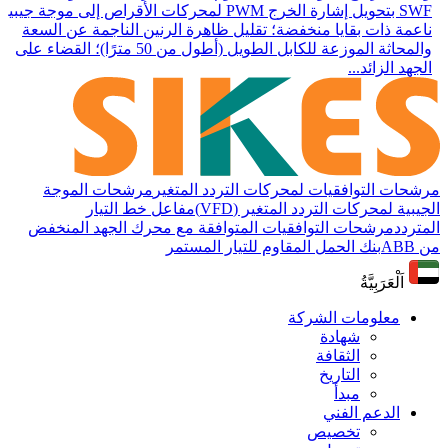
SWF بتحويل إشارة الخرج PWM لمحركات الأقراص إلى موجة جيبية
ناعمة ذات بقايا منخفضة؛ تقليل ظاهرة الرنين الناجمة عن السعة
والمحاثة الموزعة للكابل الطويل (أطول من 50 مترًا)؛ القضاء على
الجهد الزائد...
مرشحات التوافقيات لمحركات التردد المتغير
مرشحات الموجة
الجيبية لمحركات التردد المتغير (VFD)
مفاعل خط التيار
المتردد
مرشحات التوافقيات المتوافقة مع محرك الجهد المنخفض
من ABB
بنك الحمل المقاوم للتيار المستمر
اَلْعَرَبِيَّةُ
معلومات الشركة
شهادة
الثقافة
التاريخ
مبدأ
الدعم الفني
تخصيص