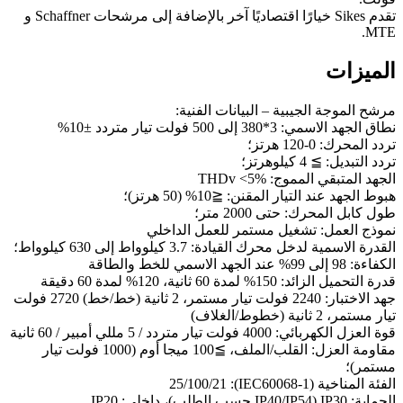
تقدم Sikes خيارًا اقتصاديًا آخر بالإضافة إلى مرشحات Schaffner و
MTE.
الميزات
مرشح الموجة الجيبية – البيانات الفنية:
نطاق الجهد الاسمي: 3*380 إلى 500 فولت تيار متردد ±10%
تردد المحرك: 0-120 هرتز؛
تردد التبديل: ≧ 4 كيلوهرتز؛
الجهد المتبقي المموج: THDv <5%
هبوط الجهد عند التيار المقنن: ≦10% (50 هرتز)؛
طول كابل المحرك: حتى 2000 متر؛
نموذج العمل: تشغيل مستمر للعمل الداخلي
القدرة الاسمية لدخل محرك القيادة: 3.7 كيلوواط إلى 630 كيلوواط؛
الكفاءة: 98 إلى 99% عند الجهد الاسمي للخط والطاقة
قدرة التحميل الزائد: 150% لمدة 60 ثانية، 120% لمدة 60 دقيقة
جهد الاختبار: 2240 فولت تيار مستمر، 2 ثانية (خط/خط) 2720 فولت
تيار مستمر، 2 ثانية (خطوط/الغلاف)
قوة العزل الكهربائي: 4000 فولت تيار متردد / 5 مللي أمبير / 60 ثانية
مقاومة العزل: القلب/الملف، ≧100 ميجا أوم (1000 فولت تيار
مستمر)؛
الفئة المناخية (IEC60068-1): 25/100/21
الحماية: IP30 (IP40/IP54 حسب الطلب)، داخلي: IP20