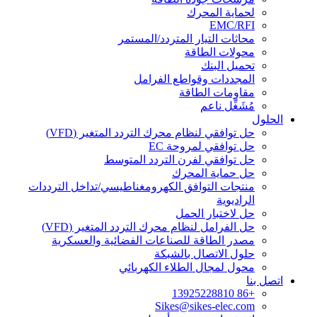
لحماية المحرك
EMC/RFI
محاثات التيار المتردد/المستمر
محولات الطاقة
تحميل البنك
المجددات وقواطع الفرامل
مقاومات الطاقة
مُشَغِّل ناعم
الحلول
حل توافقي لنظام محرك التردد المتغير (VFD)
حل توافقي لمروحة EC
حل توافقي لفرن التردد المتوسط
حل حماية المحرك
منتجات التوافق الكهرومغناطيسي/تداخل الترددات
الراديوية
حل لاختبار الحمل
حل الفرامل لنظام محرك التردد المتغير (VFD)
مصدر الطاقة للصناعات الفضائية والعسكرية
حلول الاتصال بالشبكة
محول لمجال الطلاء الكهربائي
اتصل بنا
+86 13925228810
Sikes@sikes-elec.com