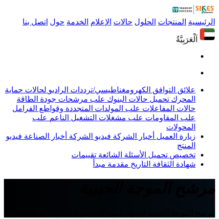
الرئيسية
المنتجات
الحلول
حالات
الإعلام
الخدمة
حول
اتصل بنا
اَلْعَرَبِيَّةُ
علائق التوافق الكهرومغناطيسي/ترددات الراديو
لحالات حماية
المحرك
تحميل حالات البنوك
علب مرشحات جودة الطاقة
حالات المفاعلات
علب المولدات المتجددة وقواطع الفرامل
علب المقاومات
علب مشغلات التشغيل الناعم
علب
المحولات
زيارة العميل
أخبار الشركة
فيديو الشركة
أخبار الصناعة
فيديو
المنتج
تخصيص
تحميل
الأسئلة الشائعة
تقييمات
شهادة
الثقافة
التاريخ
مقدمة
مبدأ
مرشح الموجة الجيبية
مرشح الموجة الجيبية لحماية المحركات، مرشح dv/dt، مرشح جيبي