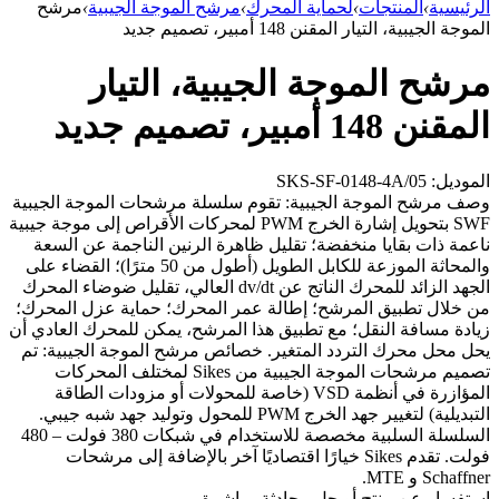
الرئيسية
›
المنتجات
›
لحماية المحرك
›
مرشح الموجة الجيبية
›
مرشح
الموجة الجيبية، التيار المقنن 148 أمبير، تصميم جديد
مرشح الموجة الجيبية، التيار
المقنن 148 أمبير، تصميم جديد
الموديل: SKS-SF-0148-4A/05
وصف مرشح الموجة الجيبية: تقوم سلسلة مرشحات الموجة الجيبية
SWF بتحويل إشارة الخرج PWM لمحركات الأقراص إلى موجة جيبية
ناعمة ذات بقايا منخفضة؛ تقليل ظاهرة الرنين الناجمة عن السعة
والمحاثة الموزعة للكابل الطويل (أطول من 50 مترًا)؛ القضاء على
الجهد الزائد للمحرك الناتج عن dv/dt العالي، تقليل ضوضاء المحرك
من خلال تطبيق المرشح؛ إطالة عمر المحرك؛ حماية عزل المحرك؛
زيادة مسافة النقل؛ مع تطبيق هذا المرشح، يمكن للمحرك العادي أن
يحل محل محرك التردد المتغير. خصائص مرشح الموجة الجيبية: تم
تصميم مرشحات الموجة الجيبية من Sikes لمختلف المحركات
المؤازرة في أنظمة VSD (خاصة للمحولات أو مزودات الطاقة
التبديلية) لتغيير جهد الخرج PWM للمحول وتوليد جهد شبه جيبي.
السلسلة السلبية مخصصة للاستخدام في شبكات 380 فولت – 480
فولت. تقدم Sikes خيارًا اقتصاديًا آخر بالإضافة إلى مرشحات
Schaffner و MTE.
استفسار عن منتج أو حل
محادثة مباشرة