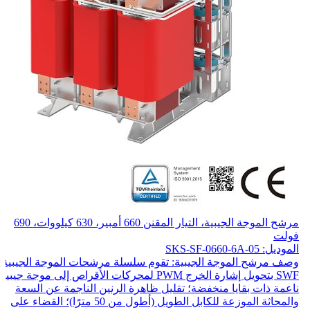
مرشح الموجة الجيبية، التيار المقنن 660 أمبير، 630 كيلووات، 690
فولت
الموديل: SKS-SF-0660-6A-05
وصف مرشح الموجة الجيبية: تقوم سلسلة مرشحات الموجة الجيبية
SWF بتحويل إشارة الخرج PWM لمحركات الأقراص إلى موجة جيبية
ناعمة ذات بقايا منخفضة؛ تقليل ظاهرة الرنين الناجمة عن السعة
والمحاثة الموزعة للكابل الطويل (أطول من 50 مترًا)؛ القضاء على