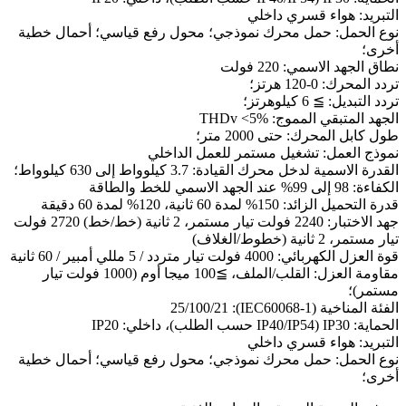
التبريد: هواء قسري داخلي
نوع الحمل: حمل محرك نموذجي؛ محول رفع قياسي؛ أحمال خطية
أخرى؛
نطاق الجهد الاسمي: 220 فولت
تردد المحرك: 0-120 هرتز؛
تردد التبديل: ≧ 6 كيلوهرتز؛
الجهد المتبقي المموج: THDv <5%
طول كابل المحرك: حتى 2000 متر؛
نموذج العمل: تشغيل مستمر للعمل الداخلي
القدرة الاسمية لدخل محرك القيادة: 3.7 كيلوواط إلى 630 كيلوواط؛
الكفاءة: 98 إلى 99% عند الجهد الاسمي للخط والطاقة
قدرة التحميل الزائد: 150% لمدة 60 ثانية، 120% لمدة 60 دقيقة
جهد الاختبار: 2240 فولت تيار مستمر، 2 ثانية (خط/خط) 2720 فولت
تيار مستمر، 2 ثانية (خطوط/الغلاف)
قوة العزل الكهربائي: 4000 فولت تيار متردد / 5 مللي أمبير / 60 ثانية
مقاومة العزل: القلب/الملف، ≧100 ميجا أوم (1000 فولت تيار
مستمر)؛
الفئة المناخية (IEC60068-1): 25/100/21
الحماية: IP30 (IP40/IP54 حسب الطلب)، داخلي: IP20
التبريد: هواء قسري داخلي
نوع الحمل: حمل محرك نموذجي؛ محول رفع قياسي؛ أحمال خطية
أخرى؛