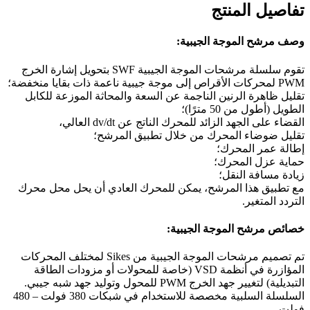
تفاصيل المنتج
وصف مرشح الموجة الجيبية:
تقوم سلسلة مرشحات الموجة الجيبية SWF بتحويل إشارة الخرج
PWM لمحركات الأقراص إلى موجة جيبية ناعمة ذات بقايا منخفضة؛
تقليل ظاهرة الرنين الناجمة عن السعة والمحاثة الموزعة للكابل
الطويل (أطول من 50 مترًا)؛
القضاء على الجهد الزائد للمحرك الناتج عن dv/dt العالي،
تقليل ضوضاء المحرك من خلال تطبيق المرشح؛
إطالة عمر المحرك؛
حماية عزل المحرك؛
زيادة مسافة النقل؛
مع تطبيق هذا المرشح، يمكن للمحرك العادي أن يحل محل محرك
التردد المتغير.
خصائص مرشح الموجة الجيبية:
تم تصميم مرشحات الموجة الجيبية من Sikes لمختلف المحركات
المؤازرة في أنظمة VSD (خاصة للمحولات أو مزودات الطاقة
التبديلية) لتغيير جهد الخرج PWM للمحول وتوليد جهد شبه جيبي.
السلسلة السلبية مخصصة للاستخدام في شبكات 380 فولت – 480
فولت.