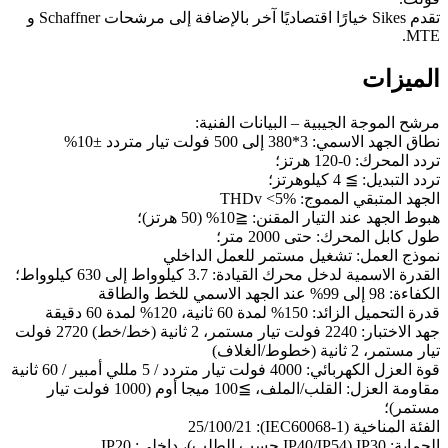
تقدم Sikes خيارًا اقتصاديًا آخر بالإضافة إلى مرشحات Schaffner و
MTE.
الميزات
مرشح الموجة الجيبية – البيانات الفنية:
نطاق الجهد الاسمي: 3*380 إلى 500 فولت تيار متردد ±10%
تردد المحرك: 0-120 هرتز؛
تردد التبديل: ≧ 4 كيلوهرتز؛
الجهد المتبقي المموج: THDv <5%
هبوط الجهد عند التيار المقنن: ≦10% (50 هرتز)؛
طول كابل المحرك: حتى 2000 متر؛
نموذج العمل: تشغيل مستمر للعمل الداخلي
القدرة الاسمية لدخل محرك القيادة: 3.7 كيلوواط إلى 630 كيلوواط؛
الكفاءة: 98 إلى 99% عند الجهد الاسمي للخط والطاقة
قدرة التحميل الزائد: 150% لمدة 60 ثانية، 120% لمدة 60 دقيقة
جهد الاختبار: 2240 فولت تيار مستمر، 2 ثانية (خط/خط) 2720 فولت
تيار مستمر، 2 ثانية (خطوط/الغلاف)
قوة العزل الكهربائي: 4000 فولت تيار متردد / 5 مللي أمبير / 60 ثانية
مقاومة العزل: القلب/الملف، ≧100 ميجا أوم (1000 فولت تيار
مستمر)؛
الفئة المناخية (IEC60068-1): 25/100/21
الحماية: IP30 (IP40/IP54 حسب الطلب)، داخلي: IP20