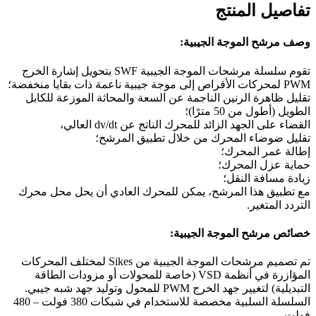
تفاصيل المنتج
وصف مرشح الموجة الجيبية:
تقوم سلسلة مرشحات الموجة الجيبية SWF بتحويل إشارة الخرج
PWM لمحركات الأقراص إلى موجة جيبية ناعمة ذات بقايا منخفضة؛
تقليل ظاهرة الرنين الناجمة عن السعة والمحاثة الموزعة للكابل
الطويل (أطول من 50 مترًا)؛
القضاء على الجهد الزائد للمحرك الناتج عن dv/dt العالي،
تقليل ضوضاء المحرك من خلال تطبيق المرشح؛
إطالة عمر المحرك؛
حماية عزل المحرك؛
زيادة مسافة النقل؛
مع تطبيق هذا المرشح، يمكن للمحرك العادي أن يحل محل محرك
التردد المتغير.
خصائص مرشح الموجة الجيبية:
تم تصميم مرشحات الموجة الجيبية من Sikes لمختلف المحركات
المؤازرة في أنظمة VSD (خاصة للمحولات أو مزودات الطاقة
التبديلية) لتغيير جهد الخرج PWM للمحول وتوليد جهد شبه جيبي.
السلسلة السلبية مخصصة للاستخدام في شبكات 380 فولت – 480
فولت.