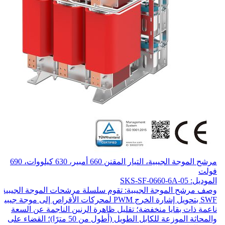
مرشح الموجة الجيبية، التيار المقنن 660 أمبير، 630 كيلووات، 690
فولت
الموديل: SKS-SF-0660-6A-05
وصف مرشح الموجة الجيبية: تقوم سلسلة مرشحات الموجة الجيبية
SWF بتحويل إشارة الخرج PWM لمحركات الأقراص إلى موجة جيبية
ناعمة ذات بقايا منخفضة؛ تقليل ظاهرة الرنين الناجمة عن السعة
والمحاثة الموزعة للكابل الطويل (أطول من 50 مترًا)؛ القضاء على