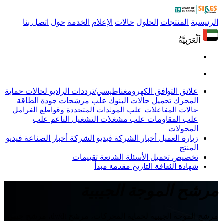
الرئيسية
المنتجات
الحلول
حالات
الإعلام
الخدمة
حول
اتصل بنا
اَلْعَرَبِيَّةُ
علائق التوافق الكهرومغناطيسي/ترددات الراديو
لحالات حماية
المحرك
تحميل حالات البنوك
علب مرشحات جودة الطاقة
حالات المفاعلات
علب المولدات المتجددة وقواطع الفرامل
علب المقاومات
علب مشغلات التشغيل الناعم
علب
المحولات
زيارة العميل
أخبار الشركة
فيديو الشركة
أخبار الصناعة
فيديو
المنتج
تخصيص
تحميل
الأسئلة الشائعة
تقييمات
شهادة
الثقافة
التاريخ
مقدمة
مبدأ
مرشح الموجة الجيبية
مرشح الموجة الجيبية لحماية المحركات، مرشح dv/dt، مرشح جيبي