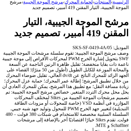
الرئيسية
›
المنتجات
›
لحماية المحرك
›
مرشح الموجة الجيبية
›
مرشح
الموجة الجيبية، التيار المقنن 419 أمبير، تصميم جديد
مرشح الموجة الجيبية، التيار
المقنن 419 أمبير، تصميم جديد
الموديل: SKS-SF-0419-4A/05
وصف مرشح الموجة الجيبية: تقوم سلسلة مرشحات الموجة الجيبية
SWF بتحويل إشارة الخرج PWM لمحركات الأقراص إلى موجة جيبية
ناعمة ذات بقايا منخفضة؛ تقليل ظاهرة الرنين الناجمة عن السعة
والمحاثة الموزعة للكابل الطويل (أطول من 50 مترًا)؛ القضاء على
الجهد الزائد للمحرك الناتج عن dv/dt العالي، تقليل ضوضاء المحرك
من خلال تطبيق المرشح؛ إطالة عمر المحرك؛ حماية عزل المحرك؛
زيادة مسافة النقل؛ مع تطبيق هذا المرشح، يمكن للمحرك العادي أن
يحل محل محرك التردد المتغير. خصائص مرشح الموجة الجيبية: تم
تصميم مرشحات الموجة الجيبية من Sikes لمختلف المحركات
المؤازرة في أنظمة VSD (خاصة للمحولات أو مزودات الطاقة
التبديلية) لتغيير جهد الخرج PWM للمحول وتوليد جهد شبه جيبي.
السلسلة السلبية مخصصة للاستخدام في شبكات 380 فولت – 480
فولت. تقدم Sikes خيارًا اقتصاديًا آخر بالإضافة إلى مرشحات
Schaffner و MTE.
استفسار عن منتج أو حل
محادثة مباشرة