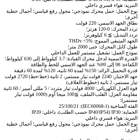
التبريد: هواء قسري داخلي
نوع الحمل: حمل محرك نموذجي؛ محول رفع قياسي؛ أحمال خطية
أخرى؛
نطاق الجهد الاسمي: 220 فولت
تردد المحرك: 0-120 هرتز؛
تردد التبديل: ≧ 6 كيلوهرتز؛
الجهد المتبقي المموج: THDv <5%
طول كابل المحرك: حتى 2000 متر؛
نموذج العمل: تشغيل مستمر للعمل الداخلي
القدرة الاسمية لدخل محرك القيادة: 3.7 كيلوواط إلى 630 كيلوواط؛
الكفاءة: 98 إلى 99% عند الجهد الاسمي للخط والطاقة
قدرة التحميل الزائد: 150% لمدة 60 ثانية، 120% لمدة 60 دقيقة
جهد الاختبار: 2240 فولت تيار مستمر، 2 ثانية (خط/خط) 2720 فولت
تيار مستمر، 2 ثانية (خطوط/الغلاف)
قوة العزل الكهربائي: 4000 فولت تيار متردد / 5 مللي أمبير / 60 ثانية
مقاومة العزل: القلب/الملف، ≧100 ميجا أوم (1000 فولت تيار
مستمر)؛
الفئة المناخية (IEC60068-1): 25/100/21
الحماية: IP30 (IP40/IP54 حسب الطلب)، داخلي: IP20
التبريد: هواء قسري داخلي
نوع الحمل: حمل محرك نموذجي؛ محول رفع قياسي؛ أحمال خطية
أخرى؛