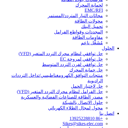
لحماية المحرك
EMC/RFI
محاثات التيار المتردد/المستمر
محولات الطاقة
تحميل البنك
المجددات وقواطع الفرامل
مقاومات الطاقة
مُشَغِّل ناعم
الحلول
حل توافقي لنظام محرك التردد المتغير (VFD)
حل توافقي لمروحة EC
حل توافقي لفرن التردد المتوسط
حل حماية المحرك
منتجات التوافق الكهرومغناطيسي/تداخل الترددات
الراديوية
حل لاختبار الحمل
حل الفرامل لنظام محرك التردد المتغير (VFD)
مصدر الطاقة للصناعات الفضائية والعسكرية
حلول الاتصال بالشبكة
محول لمجال الطلاء الكهربائي
اتصل بنا
+86 13925228810
Sikes@sikes-elec.com